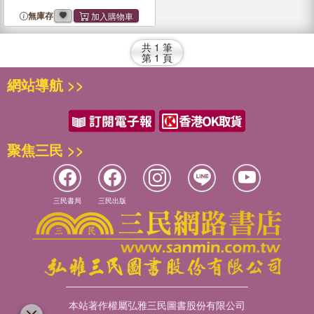
無庫存
共
1
筆
第
1
頁
網站導航 >>
聚焦三民 >>
三民書局
三民出版
本站著作權屬弘雅三民圖書股份有限公司