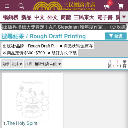
5
暢銷榜
新品
中文
外文
簡體
三民東大
電子書
親子
GO
國出版界指標大獎肯定！A.F. Steadman 獲年度作家，《史
搜尋結果
/
Rough Draft Printing
、
熱搜：
東野圭吾
高希均教授回憶錄
篩選
、
、
、
The Odyssey
父親節
如果歷
出版社/品牌：Rough Draft P...
商品狀態:無庫存
、
、
史是一群喵
暑期推薦
國際布克
、
、
商品定價:$600~$799
裝訂方式:平裝
獎 臺灣漫遊錄
方念華
台灣的李
、
、
登輝時代
數學女孩：黎曼猜想
共
1
筆
顯示
排序
偉大的迷走神經
第
1
/ 1
頁
1.
The Holy Spirit