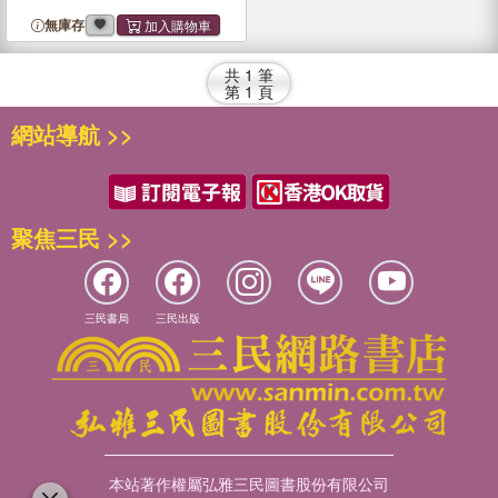
無庫存
共
1
筆
第
1
頁
網站導航 >>
聚焦三民 >>
三民書局
三民出版
本站著作權屬弘雅三民圖書股份有限公司