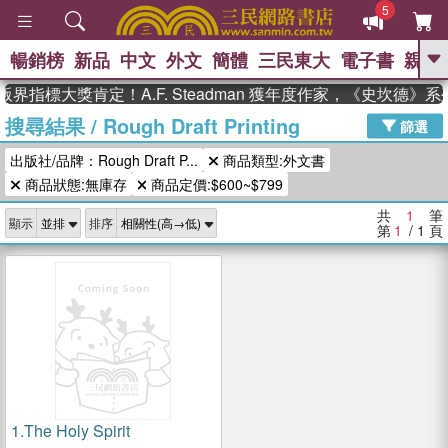
5
暢銷榜
新品
中文
外文
簡體
三民東大
電子書
親子
GO
界指標大獎肯定！A.F. Steadman 獲年度作家，《史坎德》
搜尋結果
/
Rough Draft Printing
、
熱搜：
東野圭吾
高希均教授回憶錄
篩選
、
、
、
The Odyssey
父親節
如果歷
出版社/品牌：Rough Draft P...
商品類型:外文書
、
、
史是一群喵
暑期推薦
國際布克
、
、
商品狀態:無庫存
商品定價:$600~$799
獎 臺灣漫遊錄
方念華
台灣的李
、
、
登輝時代
數學女孩：黎曼猜想
共
1
筆
顯示
排序
偉大的迷走神經
第
1
/ 1
頁
1.
The Holy Spirit