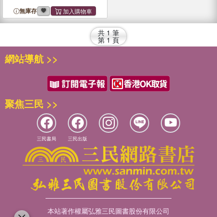
無庫存
共
1
筆
第
1
頁
網站導航 >>
聚焦三民 >>
三民書局
三民出版
本站著作權屬弘雅三民圖書股份有限公司