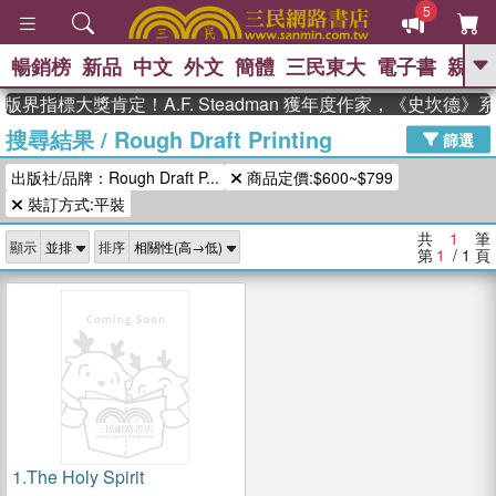
5
暢銷榜
新品
中文
外文
簡體
三民東大
電子書
親子
GO
版界指標大獎肯定！A.F. Steadman 獲年度作家，《史坎德
搜尋結果
/
Rough Draft Printing
、
熱搜：
東野圭吾
高希均教授回憶錄
篩選
、
、
、
The Odyssey
父親節
如果歷
出版社/品牌：Rough Draft P...
商品定價:$600~$799
、
、
史是一群喵
暑期推薦
國際布克
、
、
裝訂方式:平裝
獎 臺灣漫遊錄
方念華
台灣的李
、
、
登輝時代
數學女孩：黎曼猜想
共
1
筆
顯示
排序
偉大的迷走神經
第
1
/ 1
頁
1.
The Holy Spirit