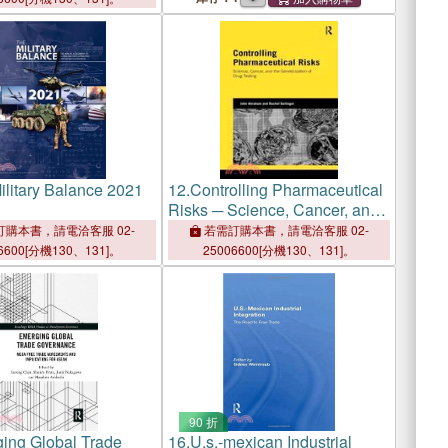
ilitary Balance 2021
12.
Controlling Pharmaceutical
Risks ─ Science, Cancer, and
the Geneticization of Drug
購本書，請電洽客服 02-
若需訂購本書，請電洽客服 02-
Testing
6600[分機130、131]。
25006600[分機130、131]。
90 折
ing Global Trade
16.
U.s.-mexican Industrial