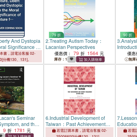
79 折
90 折
iberty And Dystopia
2.
Treating Autism Today：
3.
Analys
ral Significance of
Lacanian Perspectives
Introduct
 Human Freedom
79
1564
優惠價：
優惠
本書，請電洽客服 02-
庫存：1
無庫
00[分機130、131]。
Lacan's Seminar
6.
Industrial Development of
7.
Lesson 
Symptom, and the
Taiwan：Past Achievement
Educatio
Subjectivity
9
1781
and Future Challenges Beyond
：
若需訂購本書，請電洽客服 02-
若需訂
2020
25006600[分機130、131]。
2500