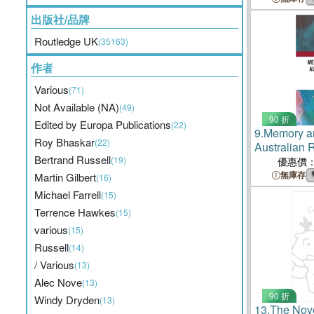
出版社/品牌
Routledge UK
(35163)
作者
Various
(71)
Not Available (NA)
(49)
90 折
Edited by Europa Publications
(22)
9.
Memory an
Roy Bhaskar
(22)
Australian 
Bertrand Russell
(19)
優惠價
無庫存
Martin Gilbert
(16)
Michael Farrell
(15)
Terrence Hawkes
(15)
various
(15)
Russell
(14)
/ Various
(13)
Alec Nove
(13)
90 折
Windy Dryden
(13)
13.
The Novel