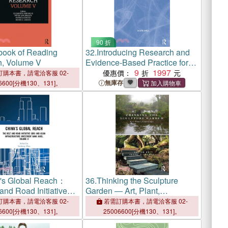
90 折
ook of Reading
32.
Introducing Research and
, Volume V
Evidence-Based Practice for
Nursing and Healthcare
9
1997
優惠價：
購本書，請電洽客服 02-
Professionals
無庫存
6600[分機130、131]。
's Global Reach：
36.
Thinking the Sculpture
and Road Initiative
Garden ― Art, Plant,
 Asian Infrastructure
Landscape
購本書，請電洽客服 02-
若需訂購本書，請電洽客服 02-
t Bank (AIIB),
6600[分機130、131]。
25006600[分機130、131]。
I