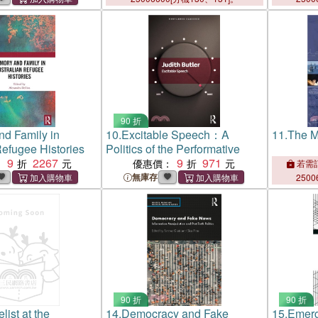
90 折
d Family in
10.
Excitable Speech：A
11.
The M
Refugee Histories
Politics of the Performative
9
2267
9
971
：
優惠價：
若需訂
無庫存
2500
90 折
90 折
ist at the
14.
Democracy and Fake
15.
Emerg