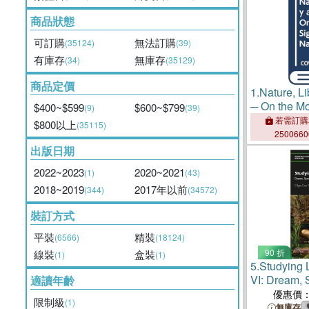
商品狀態
可訂購
無法訂購
(35124)
(39)
有庫存
無庫存
(34)
(35129)
商品定價
1.
Nature, L
─ On the Mo
$400~$599
$600~$799
(9)
(39)
Nature for
若需訂購
$800以上
(35115)
250066
出版日期
2022~2023
2020~2021
(1)
(43)
2018~2019
2017年以前
(344)
(34572)
裝訂方式
平裝
精裝
(6566)
(18124)
90 折
線裝
盒裝
(1)
(1)
5.
Studying 
VI: Dream, 
適讀年齡
Collapse of 
優惠價
限制級
(1)
無庫存