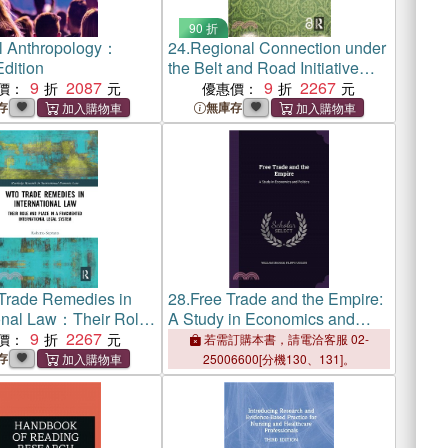
90 折
al Anthropology：
24.
Regional Connection under
dition
the Belt and Road Initiative：
9
2087
The Prospects for Economic
9
2267
價：
優惠價：
and Financial Cooperation
存
無庫存
rade Remedies in
28.
Free Trade and the Empire:
ional Law：Their Role
A Study in Economics and
e in a Fragmented
9
2267
Politics
價：
若需訂購本書，請電洽客服 02-
onal Legal System
存
25006600[分機130、131]。