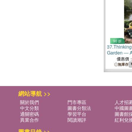
90 折
37.
Thinking
Garden ― Ar
Landscape
優惠價
無庫存
網站導航 >>
關於我們
門市專區
人才招
中文分類
圖書分類法
中國圖
通關密碼
學習平台
圖書館採
異業合作
閱讀潮評
紅利兌
圖書目錄 >>