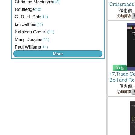
Christine Macintyre
(12)
Crossroads
Routledge
(12)
優惠價
G. D. H. Cole
無庫存
(11)
Ian Jeffries
(11)
Kathleen Coburn
(11)
Mary Douglas
(11)
Paul Williams
(11)
More
90 折
17.
Trade Go
Belt and Ro
Economic L
優惠價
Choices, and
無庫存
Arrangemen