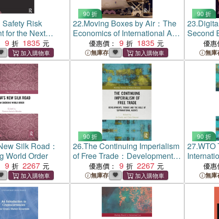
90 折
90 折
Safety Risk
22.
Moving Boxes by Air：The
23.
Digit
 for the Next
Economics of International Air
Second E
 Flight
9
1835
Cargo
9
1835
：
優惠價：
優惠
無庫存
無庫
90 折
90 折
 New Silk Road：
26.
The Continuing Imperialism
27.
WTO T
g World Order
of Free Trade：Developments,
Internat
9
2267
Trends and the Role of
9
2267
and Plac
：
優惠價：
優惠
Supranational Agents
Internati
無庫存
無庫