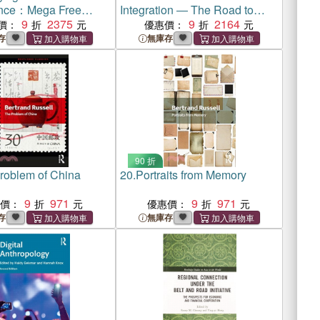
nce：Mega Free
Integration ― The Road to
reements and
9
2375
Free Trade
9
2164
價：
優惠價：
ions for ASEAN
存
無庫存
90 折
roblem of China
20.
Portraits from Memory
9
971
9
971
惠價：
優惠價：
存
無庫存