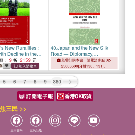
's New Ruralities：
40.
Japan and the New Silk
th Decline in the
Road ― Diplomacy,
y
9
2159
Development and Connectivity
價：
若需訂購本書，請電洽客服 02-
存
25006600[分機130、131]。
5
6
7
8
9
880
焦三民 >>
三民書局
三民出版