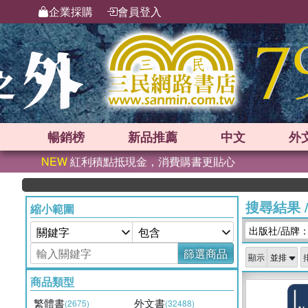
企業採購
會員登入
暢銷榜
新品
推薦
中文
外
NEW
紅利積點抵現金，消費購書更貼心
搜尋結果
縮小範圍
出版社/品牌：Ro
篩選商品
顯示
商品類型
繁體書
外文書
(2675)
(32488)