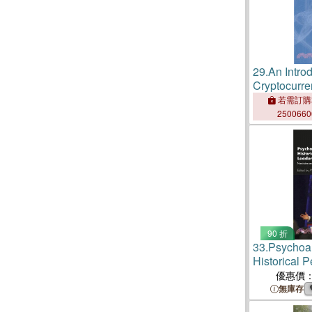
29.
An Introd
Cryptocurr
Market Eco
若需訂購
250066
90 折
33.
Psychoan
Historical P
Leadership
優惠價
Narcissism 
無庫存
an Age of A