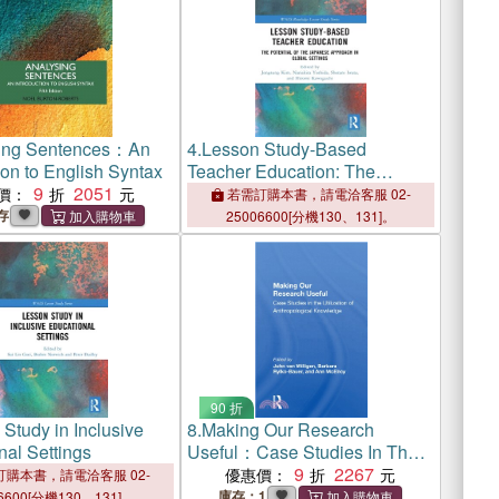
ing Sentences：An
4.
Lesson Study-Based
ion to English Syntax
Teacher Education: The
9
2051
Potential of the Japanese
價：
若需訂購本書，請電洽客服 02-
Approach in Global Settings
存
25006600[分機130、131]。
90 折
Study in Inclusive
8.
Making Our Research
nal Settings
Useful：Case Studies In The
Utilization Of Anthropological
9
2267
優惠價：
購本書，請電洽客服 02-
Knowledge
庫存：1
6600[分機130、131]。