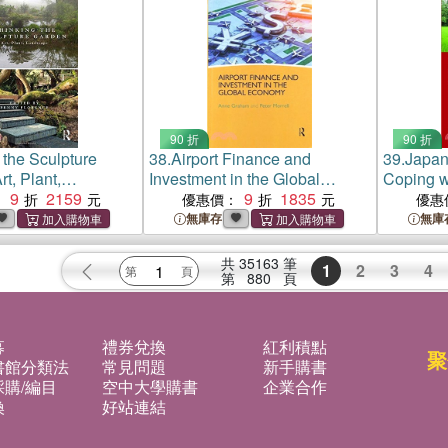
90 折
90 折
 the Sculpture
38.
Airport Finance and
39.
Japan
t, Plant,
Investment in the Global
Coping wi
9
2159
Economy
9
1835
Peripher
：
優惠價：
優惠
無庫存
無庫
共
35163
筆
1
2
3
4
第
880
頁
募
禮券兌換
紅利積點
聚
書館分類法
常見問題
新手購書
購/編目
空中大學購書
企業合作
換
好站連結