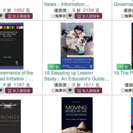
News：Information
Governa
9
1052
Manipulation and Post-Truth
9
2159
Trade Ag
：
優惠價：
優惠
Politics
Implicat
無庫存
無庫
90 折
90 折
vernance of the
18.
Stepping up Lesson
19.
The P
ad Initiative：
Study：An Educator's Guide to
ogic, Value
9
1187
Deeper Learning
9
1511
：
優惠價：
優
 Institutional
無庫存
無庫
t