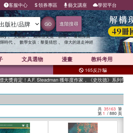
客服中心
領券專區
藝文講座
學習平台
進階搜尋
GO
、
、
、
sey
父親節
如果歷史是一群喵
暑期推薦
、
、
輝時代
數學女孩：黎曼猜想
偉大的迷走神經
子
文具選物
漫畫
教科考用
165反詐騙
A.F. Steadman 獲年度作家，《史坎德》系列帶你踏上熱血
共
35163
筆
第
1
/ 880
頁