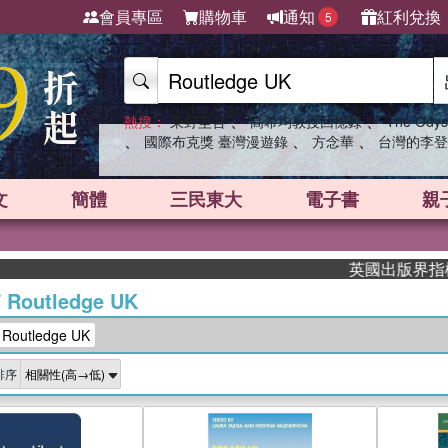
會員專區
購物車
通知
紅利兌換
5
、
、
熱搜：
東野圭吾
高希均教授回憶錄
The Odys
、
、
、
國際布克獎 臺灣漫遊錄
方念華
台灣的李登
文
簡體
三民東大
電子書
親
英國出版界指標大獎肯定！
/
Routledge UK
utledge UK
排序