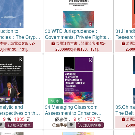
uction to
30.
WTO Jurisprudence：
31.
Handb
encies：The Crypto
Governments, Private Rights
Research
system
and International Trade
本書，請電洽客服 02-
若需訂購本書，請電洽客服 02-
若需訂
00[分機130、131]。
25006600[分機130、131]。
2500
90 折
alytic and
34.
Managing Classroom
35.
China
erspectives on the
Assessment to Enhance
The Belt 
 of Donald Trump：
9
1835
Student Learning
9
1727
(BRI) and
：
優惠價：
若需訂
and Marketing in
Investmen
無庫存
2500
nxiety and Distrust
Volume I