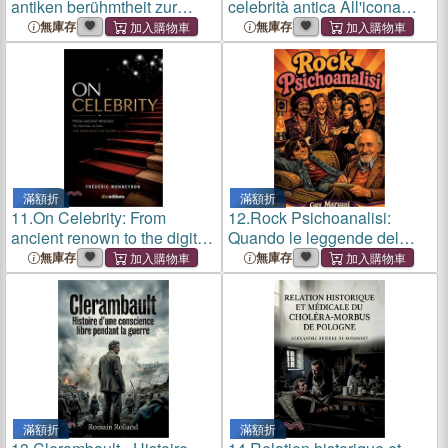
antiken berühmtheit zur
celebrità antica All'icona
digitalen ikone. Die neuen
digitale. I nuovi volti della
無庫存
無庫存
gesichter des ruhms
gloria.
滿額折
滿額折
11.
On Celebrity: From
12.
Rock Psichoanalisi:
ancient renown to the digital
Quando le leggende del
icon. The new faces of glory
rock si sdraiano sul lettino.
無庫存
無庫存
Interviste immaginate con
Janis Joplin, Jimi Hendrix,
Jim Morrison, John Lenn
滿額折
滿額折