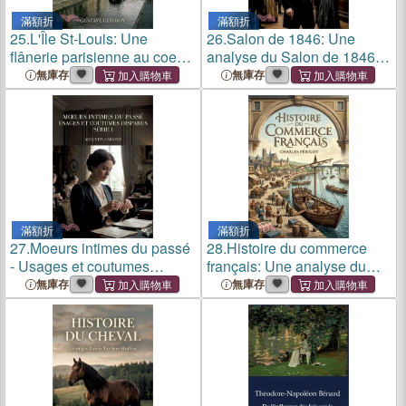
滿額折
滿額折
25.
L'Île St-Louis: Une
26.
Salon de 1846: Une
flânerie parisienne au coeur
analyse du Salon de 1846
de l'Île Saint Louis, entre
par Charles Baudelaire,
無庫存
無庫存
histoire, art et scènes de vie
offrant un aperçu critique de
l'art et de la société de son
époque.
滿額折
滿額折
27.
Moeurs intimes du passé
28.
Histoire du commerce
- Usages et coutumes
français: Une analyse du
disparus - Série I: Les
développement du
無庫存
無庫存
usages et les coutumes
commerce en France,
d'autrefois, une exploration
depuis l'époque gauloise
des moeurs intimes du
jusqu'au XIXe siècle
passé p