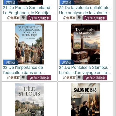
滿額折
滿額折
21.
De Paris à Samarkand -
22.
De la volonté unilatérale:
Le Ferghanah, le Kouldja et
Une analyse de la volonté
la Sibérie occidentale: Le
unilatérale comme source
無庫存
無庫存
récit de voyage d'une
d'obligations en droit romain
Parisienne en Asie centrale
et en droit français par René
au XIXe siècle, offran
Worms, explo
滿額折
滿額折
23.
De l'importance de
24.
De Pontoise à Stamboul:
l'éducation dans une
Le récit d'un voyage en train
République: L'éducation
de Pontoise à
無庫存
無庫存
comme pilier d'une
Constantinople par Edmond
république selon Horace
About
Mann une analyse de
l'importance de l'instr