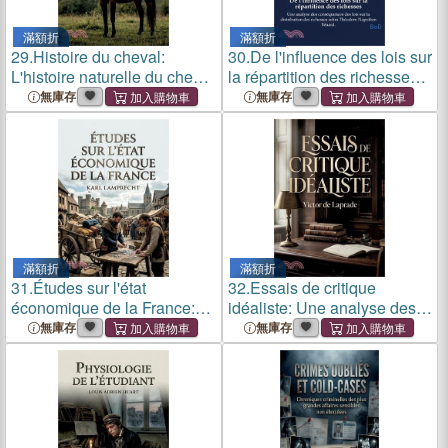
滿額折
滿額折
29.
Histoire du cheval:
30.
De l'influence des lois sur
L'histoire naturelle du cheval
la répartition des richesses:
par Buffon découvrez la
Une analyse des
無庫存
無庫存
noblesse et la domestication
conséquences des lois sur
de cet animal à travers les
la distribution des richesses
siècles.
selon Théodore Napol
滿額折
滿額折
31.
Études sur l'état
32.
Essais de critique
économique de la France:
idéaliste: Une analyse des
Une analyse de l'économie
courants idéalistes dans la
無庫存
無庫存
française au début du
critique littéraire explorant la
Moyen Âge par Karl
satire et la poésie à travers
Lamprecht, offrant un aperçu
les âges.
des structu