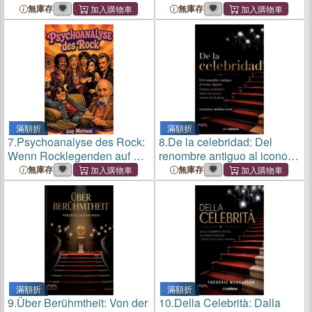
coeur de l'épopée
provençal au coeur des
無庫存
無庫存
médiévale
Maures
滿額折
滿額折
7.
Psychoanalyse des Rock:
8.
De la celebridad: Del
Wenn Rocklegenden auf der
renombre antiguo al icono
Couch liegen. Imaginäre
digital: Ensayo sociológico
無庫存
無庫存
Interviews mit Janis Joplin,
sobre los nuevos rostros de
Jimi Hendrix, Jim Morrison,
la gloria
John Lennon, Amy Wi
滿額折
滿額折
9.
Über Berühmtheit: Von der
10.
Della Celebrità: Dalla