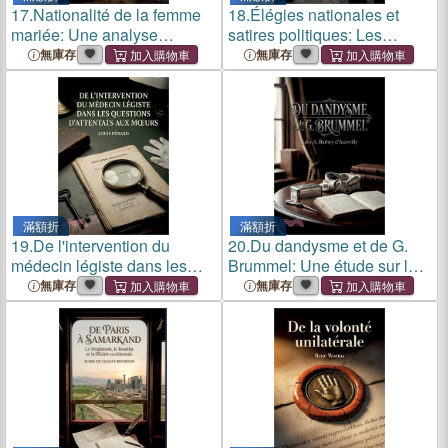
17.
Nationalité de la femme
18.
Élégies nationales et
mariée: Une analyse
satires politiques: Les
juridique de François
élégies nationales et satires
無庫存
無庫存
Varambon sur la condition
politiques, une exploration
de la femme mariée au
poétique des tourments et
regard du droit de la
des espoirs de la Fr
nationalité au
滿額折
滿額折
19.
De l'intervention du
20.
Du dandysme et de G.
médecin légiste dans les
Brummel: Une étude sur le
questions d'attentats aux
dandysme anglais et la
無庫存
無庫存
moeurs: Une analyse
figure de George Brummell,
détaillée du rôle du médecin
analysés par Jules Barbey
légiste face aux attentats au
d'Aurevilly.