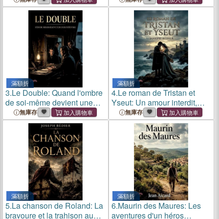
rédemption
滿額折
滿額折
3.
Le Double: Quand l'ombre
4.
Le roman de Tristan et
de soi-même devient une
Yseut: Un amour interdit,
menace
une légende éternelle
無庫存
無庫存
滿額折
滿額折
5.
La chanson de Roland: La
6.
Maurin des Maures: Les
bravoure et la trahison au
aventures d'un héros