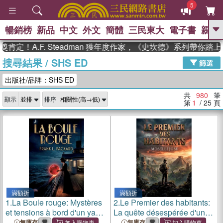
5
暢銷榜
新品
中文
外文
簡體
三民東大
電子書
親子
GO
A.F. Steadman 獲年度作家，《史坎德》系列帶你踏上熱血
搜尋結果
/
SHS ED
、
熱搜：
東野圭吾
高希均教授回憶錄
篩選
、
、
、
The Odyssey
父親節
如果歷
出版社/品牌：SHS ED
、
、
史是一群喵
暑期推薦
國際布克
、
、
獎 臺灣漫遊錄
方念華
台灣的李
共
980
筆
顯示
排序
、
、
登輝時代
數學女孩：黎曼猜想
第
1
/ 25
頁
偉大的迷走神經
滿額折
滿額折
1.
La Boule rouge: Mystères
2.
Le Premier des habitants:
et tensions à bord d'un yacht
La quête désespérée d'un
en mer tropicale
homme en quête de
無庫存
無庫存