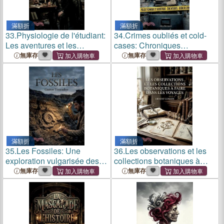
滿額折
滿額折
33.
Physiologie de l'étudiant:
34.
Crimes oubliés et cold-
Les aventures et les
cases: Chroniques
tribulations d'un étudiant à
criminelles des plus grandes
無庫存
無庫存
Paris, une exploration
affaires sensibles non
humoristique de la vie
élucidées
estudiantine au 19ème siècl
滿額折
滿額折
35.
Les Fossiles: Une
36.
Les observations et les
exploration vulgarisée des
collections botaniques à
fossiles révélant l'histoire
faire dans les voyages: Un
無庫存
無庫存
géologique et
guide pratique du XIXe
paléontologique de la Terre.
siècle pour les explorateurs
et voyageurs souhaitan