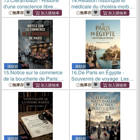
13.
Clerambault - Histoire
14.
Relation historique et
d'une conscience libre
médicale du choléra-morbus
pendant la guerre: Une
de Pologne: Une relation
無庫存
無庫存
exploration poignante de
historique et médicale du
l'âme individuelle face à la
choléra morbus de Pologne
pression sociale et à l'abs
par Alexandre Brierre d
滿額折
滿額折
15.
Notice sur le commerce
16.
De Paris en Égypte -
de la boucherie de Paris:
Souvenirs de voyage: Les
Une analyse du commerce
souvenirs de voyage d'un
無庫存
無庫存
de la boucherie à Paris au
écrivain français en Égypte
XIXe siècle, ses enjeux
au XIXe siècle, offrant un
économiques et sociaux
aperçu des paysages, des
滿額折
滿額折