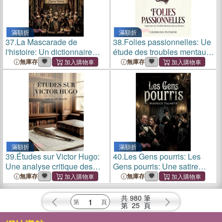
滿額折
滿額折
37.
La Mascarade de
38.
Folies passionnelles: Ue
l'histoire: Un dictionnaire
étude des troubles mentaux
satirique et impertinent de
et de leurs causes sociales
無庫存
無庫存
Pierre Véron, offrant des
au XIXe siècle.
portraits mordants de figures
historiques et contemp
滿額折
滿額折
39.
Études sur Victor Hugo:
40.
Les Gens pourris: Les
Une analyse critique des
Gens pourris: Une satire
oeuvres de Victor Hugo par
féroce de la décadence
無庫存
無庫存
Louis Veuillot, figure du
parisienne et de la
catholicisme intransigeant
corruption sociale fin de
共
980
筆
au XIXe siècle.
siècle
第
25
頁