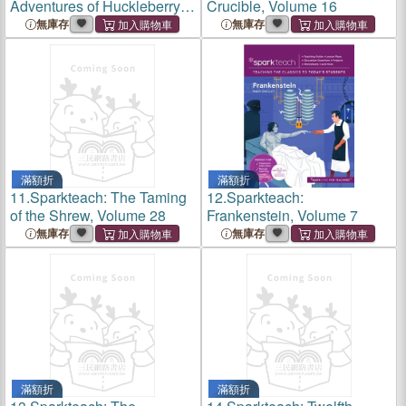
Adventures of Huckleberry
Crucible, Volume 16
Finn, Volume 12
無庫存
無庫存
滿額折
滿額折
11.
Sparkteach: The Taming
12.
Sparkteach:
of the Shrew, Volume 28
Frankenstein, Volume 7
無庫存
無庫存
滿額折
滿額折