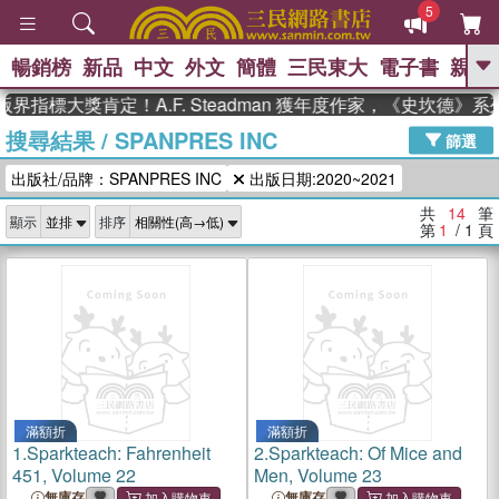
5
暢銷榜
新品
中文
外文
簡體
三民東大
電子書
親子
GO
界指標大獎肯定！A.F. Steadman 獲年度作家，《史坎德》
搜尋結果
/
SPANPRES INC
、
、
熱搜：
東野圭吾
The Odyssey
篩選
、
、
父親節
如果歷史是一群喵
暑期
出版社/品牌：SPANPRES INC
出版日期:2020~2021
、
、
推薦
國際布克獎 臺灣漫遊錄
方
、
、
念華
台灣的李登輝時代
數學女
共
14
筆
顯示
排序
、
孩：黎曼猜想
偉大的迷走神經
第
1
/ 1
頁
滿額折
滿額折
1.
Sparkteach: Fahrenheit
2.
Sparkteach: Of Mice and
451, Volume 22
Men, Volume 23
無庫存
無庫存