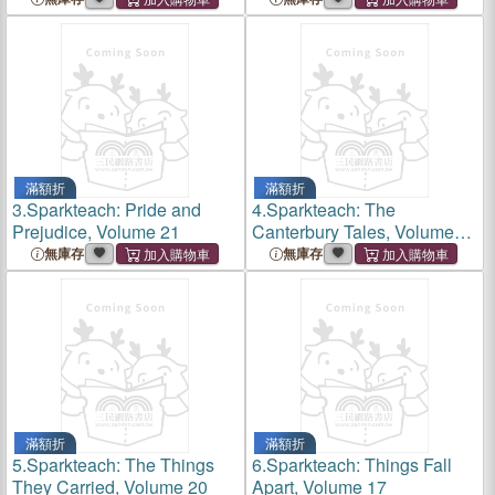
滿額折
滿額折
3.
Sparkteach: Pride and
4.
Sparkteach: The
Prejudice, Volume 21
Canterbury Tales, Volume
26
無庫存
無庫存
滿額折
滿額折
5.
Sparkteach: The Things
6.
Sparkteach: Things Fall
They Carried, Volume 20
Apart, Volume 17