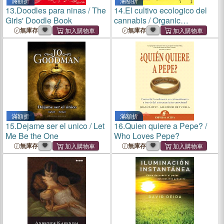
滿額折
滿額折
13.
Doodles para ninas / The
14.
El cultivo ecologico del
Girls' Doodle Book
cannabis / Organic
Cultivation of Cannabis ─
無庫存
無庫存
Un Manual Practico / a
Practical Manual
滿額折
滿額折
15.
Dejame ser el unico / Let
16.
Quien quiere a Pepe? /
Me Be the One
Who Loves Pepe?
無庫存
無庫存