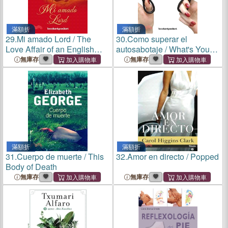
滿額折
滿額折
29.
Mi amado Lord / The
30.
Como superar el
Love Affair of an English
autosabotaje / What's Your
Lord
Sabotage?
無庫存
無庫存
滿額折
滿額折
31.
Cuerpo de muerte / This
32.
Amor en directo / Popped
Body of Death
無庫存
無庫存