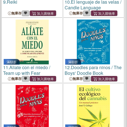
9.
Reiki
10.
El lenguaje de las velas /
Candle Language
無庫存
無庫存
滿額折
滿額折
11.
Aliate con el miedo /
12.
Doodles para ninos / The
Team up with Fear
Boys' Doodle Book
無庫存
無庫存