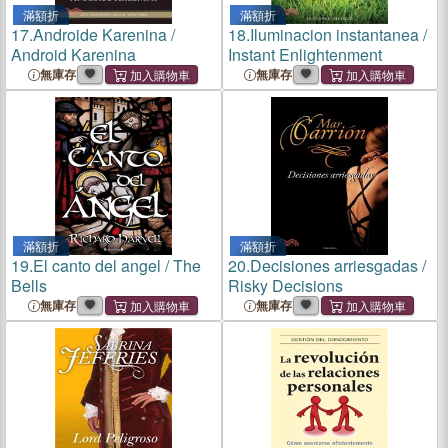
滿額折
滿額折
17.
Androide Karenina /
18.
Iluminacion instantanea /
Android Karenina
Instant Enlightenment
無庫存
無庫存
滿額折
滿額折
19.
El canto del angel / The
20.
Decisiones arriesgadas /
Bells
Risky Decisions
無庫存
無庫存