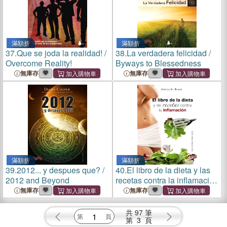
滿額折
滿額折
37.
Que se joda la realidad! /
38.
La verdadera felicidad /
Overcome Reality!
Byways to Blessedness
無庫存
無庫存
滿額折
滿額折
39.
2012... y despues que? /
40.
El libro de la dieta y las
2012 and Beyond
recetas contra la inflamacion
/ The Anti-Inflammation Diet
無庫存
無庫存
and Recipe Book
共
97
筆
第
3
頁