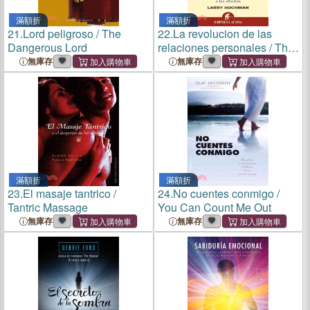
滿額折
滿額折
21.
Lord peligroso / The
22.
La revolucion de las
Dangerous Lord
relaciones personales / The
Relationship Revolution
無庫存
無庫存
滿額折
滿額折
23.
El masaje tantrico /
24.
No cuentes conmigo /
Tantric Massage
You Can Count Me Out
無庫存
無庫存