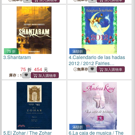
75 折
滿額折
3.
Shantaram
4.
Calendario de las hadas
2012 / 2012 Fairies
75
454
Calendar
無庫存
庫存：1
滿額折
5.
El Zohar / The Zohar
6.
La caja de musica / The