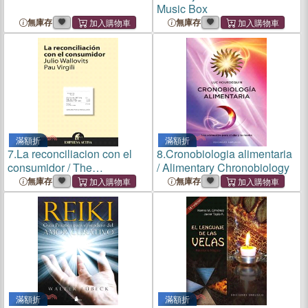
Music Box
無庫存
無庫存
滿額折
滿額折
7.
La reconciliacion con el
8.
Cronobiologia alimentaria
consumidor / The
/ Alimentary Chronobiology
Reconciliation
無庫存
無庫存
滿額折
滿額折