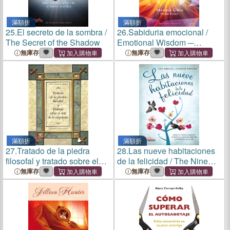
滿額折
滿額折
25.
El secreto de la sombra /
26.
Sabiduria emocional /
The Secret of the Shadow
Emotional Wisdom ─
Herramientas cotidianas
無庫存
無庫存
para transformar la ira, la
depresion y el miedo / Daily
Tools for Transforming
Anger, Depression, and Fear
滿額折
滿額折
27.
Tratado de la piedra
28.
Las nueve habitaciones
filosofal y tratado sobre el
de la felicidad / The Nine
arte de la alquimia / Treatise
Rooms of Happiness
無庫存
無庫存
on the Philosophers' Stone
and Treatise on the Art of
Alchemy