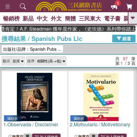
5
暢銷榜
新品
中文
外文
簡體
三民東大
電子書
親子
GO
A.F. Steadman 獲年度作家，《史坎德》系列帶你踏上熱血
搜尋結果
/
Spanish Pubs Llc
、
熱搜：
東野圭吾
高希均教授回憶錄
篩選
、
、
、
The Odyssey
父親節
如果歷
出版社/品牌：Spanish Pubs ...
、
、
史是一群喵
暑期推薦
國際布克
、
、
獎 臺灣漫遊錄
方念華
台灣的李
共
97
筆
顯示
排序
、
、
登輝時代
數學女孩：黎曼猜想
第
1
/ 3
頁
偉大的迷走神經
滿額折
滿額折
1.
Observada / Disclaimer
2.
Motivulario / Motivetionary
無庫存
無庫存