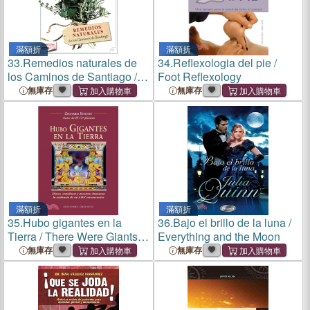
滿額折
滿額折
33.
Remedios naturales de
34.
Reflexologia del pie /
los Caminos de Santiago /
Foot Reflexology
Natural Remedies of the
無庫存
無庫存
Way of St. James
滿額折
滿額折
35.
Hubo gigantes en la
36.
Bajo el brillo de la luna /
Tierra / There Were Giants
Everything and the Moon
Upon the Earth
無庫存
無庫存