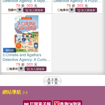
Detective Agency: A Mystery
Detective Agency: A Puzzle
Manifests
79
303
in Plane Sight
79
303
預購中
無庫存
滿額折
3.
Christie and Agatha's
Detective Agency: A Curious
Catastrophe
79
303
無庫存
共
3
筆
第
1
頁
網站導航 >>