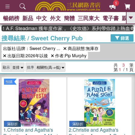
5
暢銷榜
新品
中文
外文
簡體
三民東大
電子書
親子
GO
.F. Steadman 獲年度作家，《史坎德》系列帶你踏上熱血奇
搜尋結果
/
Sweet Cherry Pub
、
、
熱搜：
東野圭吾
The Odyssey
篩選
、
、
、
父親節
花開錦繡
暑期推薦
出版社/品牌：Sweet Cherry ...
商品狀態:無庫存
、
、
方念華
台灣的李登輝時代
數學
、
出版日期:2026年以後
作者:Pip Murphy
女孩：黎曼猜想
偉大的迷走神經
、
、
如果歷史是一群喵
臺灣漫遊錄
共
3
筆
顯示
排序
第
1
/ 1
頁
預購
滿額折
滿額折
1.
Christie and Agatha's
2.
Christie and Agatha's