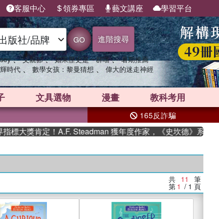
客服中心
領券專區
藝文講座
學習平台
進階搜尋
GO
、
、
、
sey
父親節
如果歷史是一群喵
暑期推薦
、
、
輝時代
數學女孩：黎曼猜想
偉大的迷走神經
子
文具選物
漫畫
教科考用
165反詐騙
大獎肯定！A.F. Steadman 獲年度作家，《史坎德》系列帶
共
11
筆
第
1
/ 1
頁