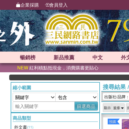
企業採購
會員登入
暢銷榜
新品
推薦
中文
外
NEW
紅利積點抵現金，消費購書更貼心
搜尋結果
縮小範圍
出版社/品牌：Swe
篩選商品
顯示
商品類型
預購
外文書
(11)