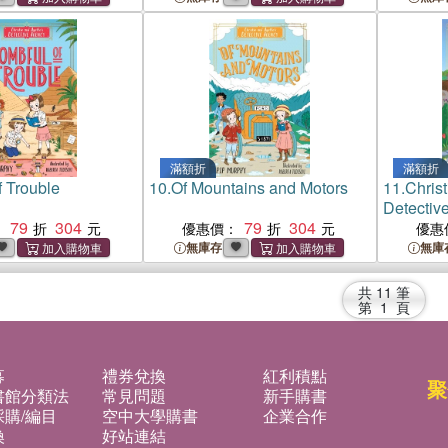
滿額折
滿額折
f Trouble
10.
Of Mountains and Motors
11.
Christ
Detectiv
79
304
79
304
Disappe
：
優惠價：
優惠
無庫存
無庫
共
11
筆
第
1
頁
募
禮券兌換
紅利積點
聚
書館分類法
常見問題
新手購書
購/編目
空中大學購書
企業合作
換
好站連結