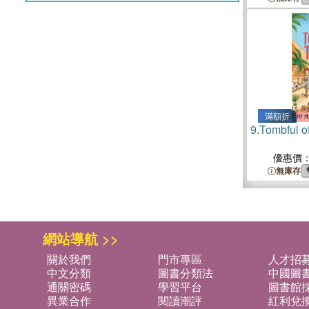
滿額折
9.
Tombful o
優惠價
無庫存
網站導航 >>
關於我們
門市專區
人才招
中文分類
圖書分類法
中國圖
通關密碼
學習平台
圖書館採
異業合作
閱讀潮評
紅利兌