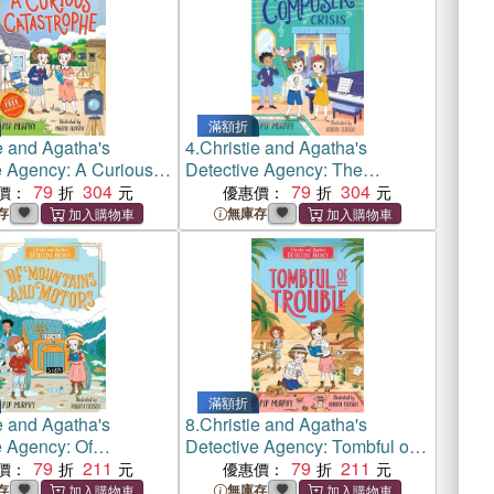
滿額折
e and Agatha's
4.
Christie and Agatha's
e Agency: A Curious
Detective Agency: The
phe
79
304
Composer Crisis
79
304
價：
優惠價：
存
無庫存
滿額折
e and Agatha's
8.
Christie and Agatha's
e Agency: Of
Detective Agency: Tombful of
s and Motors
79
211
Trouble
79
211
價：
優惠價：
存
無庫存