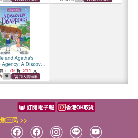
ie and Agatha's
e Agency: A Discovery
ars
79
211
價：
存
焦三民 >>