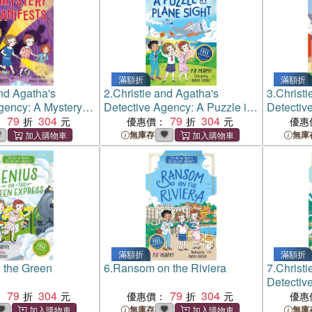
滿額折
滿額折
and Agatha's
2.
Christie and Agatha's
3.
Christi
gency: A Mystery
Detective Agency: A Puzzle in
Detectiv
79
304
Plane Sight
79
304
Catastro
：
優惠價：
優惠
無庫存
無庫
滿額折
滿額折
 the Green
6.
Ransom on the Riviera
7.
Christi
Detectiv
79
304
79
304
Mountain
：
優惠價：
優惠
無庫存
無庫