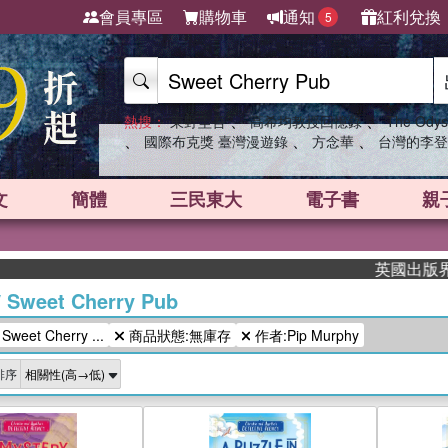
會員專區
購物車
通知
紅利兌換
5
、
、
熱搜：
東野圭吾
高希均教授回憶錄
The Odys
、
、
、
國際布克獎 臺灣漫遊錄
方念華
台灣的李登
文
簡體
三民東大
電子書
親
英國出版界指標
/
Sweet Cherry Pub
et Cherry ...
商品狀態:無庫存
作者:Pip Murphy
排序