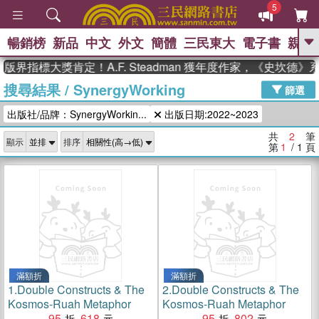
5
暢銷榜
新品
中文
外文
簡體
三民東大
電子書
親子
GO
版界指標大獎肯定！A.F. Steadman 獲年度作家，《史坎德
搜尋結果
/
SynergyWorking
、
、
熱搜：
東野圭吾
The Odyssey
篩選
、
如果歷史是一群喵
國際布克獎 臺灣
出版社/品牌：SynergyWorkin...
出版日期:2022~2023
、
、
漫遊錄
方念華
台灣的李登輝時
、
、
代
數學女孩：黎曼猜想
偉大的
共
2
筆
顯示
排序
迷走神經
第
1
/ 1
頁
滿額折
滿額折
1.
Double Constructs & The
2.
Double Constructs & The
Kosmos-Ruah Metaphor
Kosmos-Ruah Metaphor
95
618
95
802