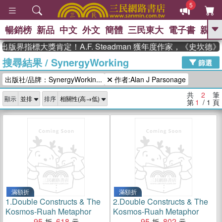
5
暢銷榜
新品
中文
外文
簡體
三民東大
電子書
親子
GO
出版界指標大獎肯定！A.F. Steadman 獲年度作家，《史坎
搜尋結果
/
SynergyWorking
、
、
熱搜：
東野圭吾
The Odyssey
篩選
、
、
父親節
如果歷史是一群喵
暑期
出版社/品牌：SynergyWorkin...
作者:Alan J Parsonage
、
、
推薦
國際布克獎 臺灣漫遊錄
方
、
、
念華
台灣的李登輝時代
數學女
共
2
筆
顯示
排序
、
孩：黎曼猜想
偉大的迷走神經
第
1
/ 1
頁
滿額折
滿額折
1.
Double Constructs & The
2.
Double Constructs & The
Kosmos-Ruah Metaphor
Kosmos-Ruah Metaphor
95
618
95
802