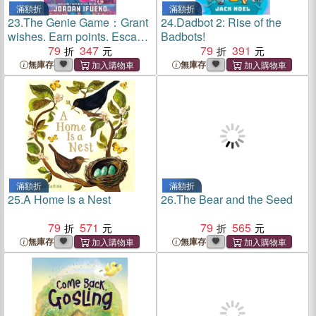
滿額折
滿額折
23.
The Genie Game：Grant
24.
Dadbot 2: Rise of the
wishes. Earn points. Escape
Badbots!
the game!
79
347
79
391
無庫存
無庫存
滿額折
滿額折
25.
A Home Is a Nest
26.
The Bear and the Seed
79
571
79
565
無庫存
無庫存