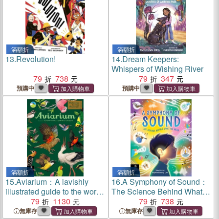
滿額折
滿額折
13.
Revolution!
14.
Dream Keepers:
Whispers of Wishing River
79
738
79
347
預購中
預購中
滿額折
滿額折
15.
Aviarium：A lavishly
16.
A Symphony of Sound：
illustrated guide to the world
The Science Behind What
of birds in the bestselling
79
1130
We Hear
79
738
Welcome to the Museum
無庫存
無庫存