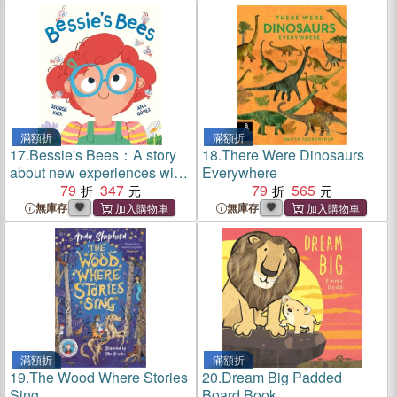
series
滿額折
滿額折
17.
Bessie's Bees：A story
18.
There Were Dinosaurs
about new experiences with
Everywhere
a neurodiverse child at its
79
347
79
565
heart
無庫存
無庫存
滿額折
滿額折
19.
The Wood Where Stories
20.
Dream Big Padded
Sing
Board Book