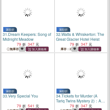
滿額折
滿額折
31.
Dream Keepers: Song of
32.
Watts & Whiskerton: The
Midnight Meadow
Great Glacier Hotel Heist
79
347
79
347
無庫存
庫存：2
滿額折
滿額折
33.
Very Special You
34.
Tickets for Murder (A
Tariq Twins Mystery 2)：A
79
541
funny, twisty crime caper for
79
347