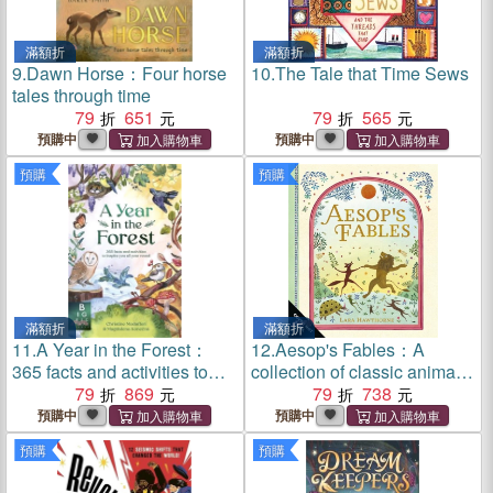
滿額折
滿額折
9.
Dawn Horse：Four horse
10.
The Tale that Time Sews
tales through time
79
651
79
565
預購中
預購中
預購
預購
滿額折
滿額折
11.
A Year in the Forest：
12.
Aesop's Fables：A
365 facts and activities to
collection of classic animal
inspire you all year round
79
869
stories to treasure
79
738
預購中
預購中
預購
預購