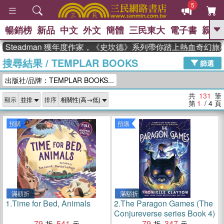
5
暢銷榜
新品
中文
外文
簡體
三民東大
電子書
親子
GO
eadman 獲年度作家，《史坎德》系列帶你踏上熱血奇幻旅程
搜尋結果
/
TEMPLAR BOOKS
、
熱搜：
東野圭吾
高希均教授回憶錄
篩選
、
、
、
The Odyssey
父親節
如果歷
出版社/品牌：TEMPLAR BOOKS...
、
、
史是一群喵
暑期推薦
國際布克
、
、
獎 臺灣漫遊錄
方念華
台灣的李
共
131
筆
顯示
排序
、
、
登輝時代
數學女孩：黎曼猜想
第
1
/ 4
頁
偉大的迷走神經
預購
預購
滿額折
滿額折
1.
Time for Bed, Animals
2.
The Paragon Games (The
Conjureverse series Book 4)
79
541
79
347