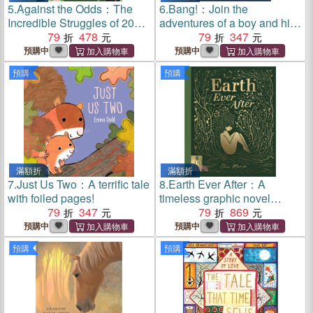
5.
Against the Odds：The
6.
Bang!：Join the
Incredible Struggles of 20
adventures of a boy and his
Great Adventurers
79
478
grandad!
79
347
預購中
預購中
預購
預購
滿額折
滿額折
7.
Just Us Two：A terrific tale
8.
Earth Ever After：A
with foiled pages!
timeless graphic novel
79
347
folktale that brings to life the
79
869
beautiful story of our world
預購中
預購中
預購
預購