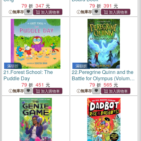
79
347
79
391
無庫存
無庫存
滿額折
滿額折
21.
Forest School: The
22.
Peregrine Quinn and the
Puddle Day
Battle for Olympus (Volume
79
451
3)：The stunning conclusion
79
565
to the epic fantasy series!
無庫存
無庫存