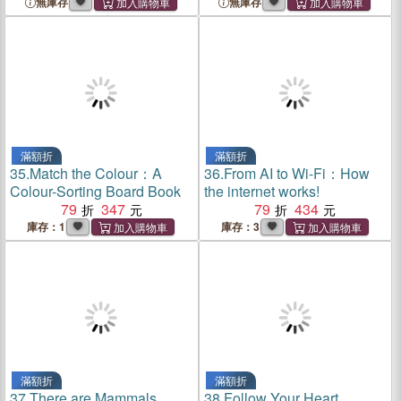
kids!
無庫存
無庫存
滿額折
滿額折
35.
Match the Colour：A
36.
From AI to Wi-Fi：How
Colour-Sorting Board Book
the internet works!
79
347
79
434
庫存：1
庫存：3
滿額折
滿額折
37.
There are Mammals
38.
Follow Your Heart