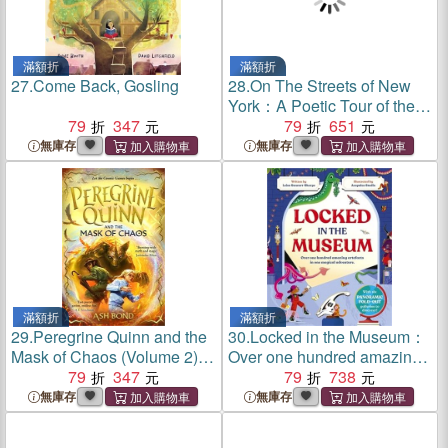
滿額折
滿額折
27.
Come Back, Gosling
28.
On The Streets of New
York：A Poetic Tour of the
79
347
City
79
651
無庫存
無庫存
滿額折
滿額折
29.
Peregrine Quinn and the
30.
Locked in the Museum：
Mask of Chaos (Volume 2)：
Over one hundred amazing
Return to the Cosmic Realm
79
347
artefacts in one magical
79
738
for another thrilling fantasy
adventure
無庫存
無庫存
adventure!