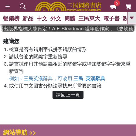
5
暢銷榜
新品
中文
外文
簡體
三民東大
電子書
親子
GO
國出版界指標大獎肯定！A.F. Steadman 獲年度作家，《史
、
熱搜：
東野圭吾
高希均教授回憶錄
建議您
、
、
、
The Odyssey
父親節
如果歷
檢查是否有錯別字或拼字錯誤的情形
、
、
史是一群喵
暑期推薦
國際布克
、
、
請以普遍的關鍵字重新搜尋
獎 臺灣漫遊錄
方念華
台灣的李
、
、
登輝時代
數學女孩：黎曼猜想
請嘗試使用其他語義相近的關鍵字或增加關鍵字字彙來重
偉大的迷走神經
新查詢
例如：三民英漢辭典，可改用
三民 英漢辭典
或使用中文圖書分類法尋找您所需要的書籍
請回上一頁
網站導航 >>