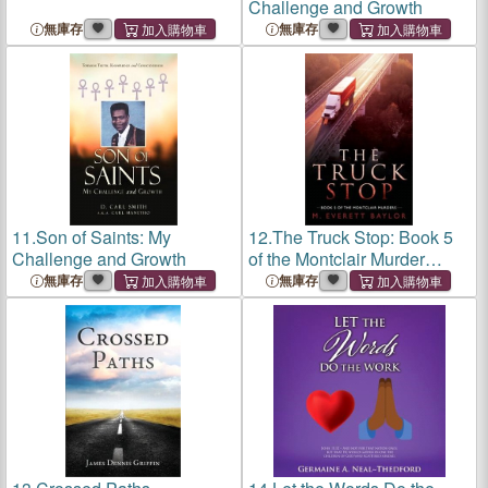
Challenge and Growth
無庫存
無庫存
11.
Son of Saints: My
12.
The Truck Stop: Book 5
Challenge and Growth
of the Montclair Murder
Series
無庫存
無庫存