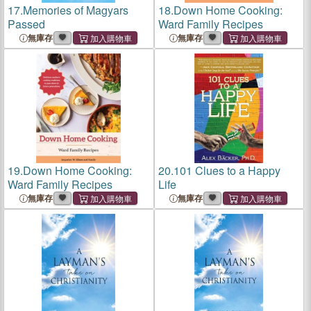
17.
Memories of Magyars
18.
Down Home Cooking:
Passed
Ward Family Recipes
無庫存
無庫存
19.
Down Home Cooking:
20.
101 Clues to a Happy
Ward Family Recipes
Life
無庫存
無庫存