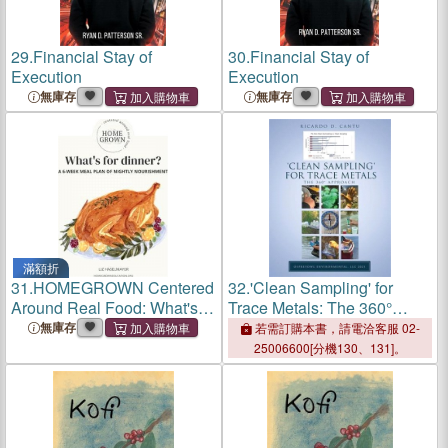
29.
Financial Stay of
30.
Financial Stay of
Execution
Execution
無庫存
無庫存
滿額折
31.
HOMEGROWN Centered
32.
'Clean Sampling' for
Around Real Food: What's
Trace Metals: The 360°
For Dinner?
Approach
無庫存
若需訂購本書，請電洽客服 02-
25006600[分機130、131]。