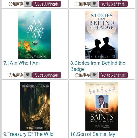
無庫存
無庫存
7.
I Am Who I Am
8.
Stories from Behind the
Badge
無庫存
無庫存
9.
Treasury Of The Wild
10.
Son of Saints: My