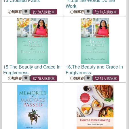
13.
Crossed Paths
14.
Let the Words Do the
Work
無庫存
無庫存
15.
The Beauty and Grace In
16.
The Beauty and Grace In
Forgiveness
Forgiveness
無庫存
無庫存