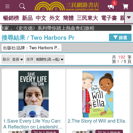
5
暢銷榜
新品
中文
外文
簡體
三民東大
電子書
親子
GO
作家，《史坎德》系列帶你踏上熱血奇幻旅程
搜尋結果
/
Two Harbors Pr
、
熱搜：
東野圭吾
高希均教授回憶錄
篩選
、
、
、
The Odyssey
父親節
花開錦
出版社/品牌：Two Harbors P...
、
、
、
繡
暑期推薦
方念華
台灣的
、
李登輝時代
數學女孩：黎曼猜想
共
192
筆
顯示
排序
、
、
偉大的迷走神經
如果歷史是一
第
1
/ 5
頁
、
群喵
臺灣漫遊錄
1.
Save Every Life You Can:
2.
The Story of Will and Ella.
A Reflection on Leadership
and Saving Lives during the
無庫存
無庫存