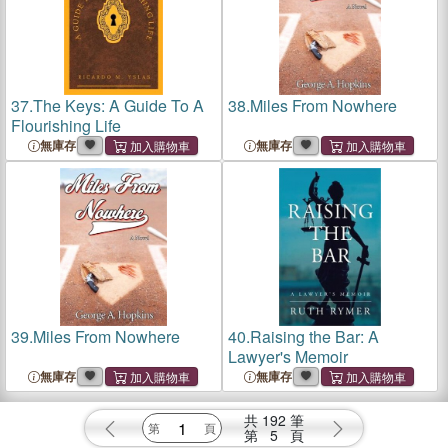
37.
The Keys: A Guide To A
38.
Miles From Nowhere
Flourishing Life
無庫存
無庫存
39.
Miles From Nowhere
40.
Raising the Bar: A
Lawyer's Memoir
無庫存
無庫存
共
192
筆
第
5
頁