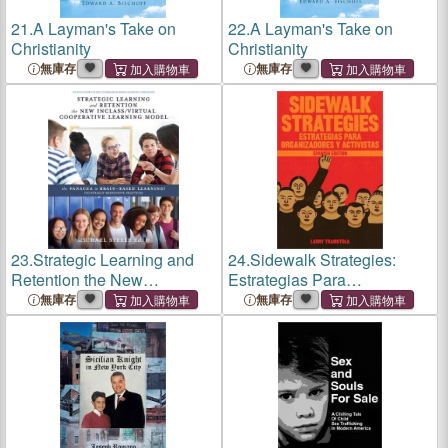
21.
A Layman's Take on
22.
A Layman's Take on
Christianity
Christianity
無庫存
無庫存
23.
Strategic Learning and
24.
Sidewalk Strategies:
Retention the New
Estrategias Para
Inclass/Virtual Cooperative
Organizadores Y Activistas
無庫存
無庫存
Learning Model: The
Panacea to Brain-Based
Learning! Culturally
Responsive Practi