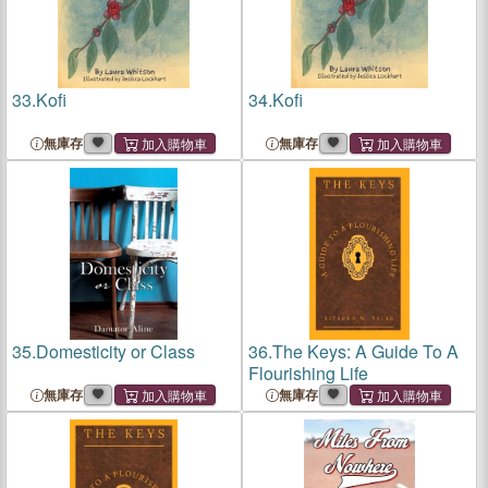
33.
Kofi
34.
Kofi
無庫存
無庫存
35.
Domesticity or Class
36.
The Keys: A Guide To A
Flourishing Life
無庫存
無庫存