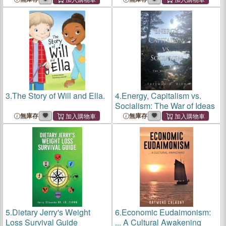
COVID-19 Pandemic
3.
The Story of Will and Ella.
4.
Energy, Capitalism vs.
Socialism: The War of Ideas
無庫存
無庫存
5.
Dietary Jerry's Weight
6.
Economic Eudaimonism:
Loss Survival Guide
... A Cultural Awakening