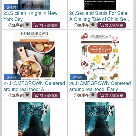
滿額折
25.
Sicilian Knight in New
26.
Sex and Souls For Sale:
York City
A Chilling Tale of Child Sex
Trafficking in Modern
無庫存
無庫存
America
滿額折
滿額折
27.
HOMEGROWN Centered
28.
HOMEGROWN Centered
around real food: A
around real food: Early
Children's Nutrition
Elementary Intro to Real
無庫存
無庫存
Curriculum
Food Activity Book