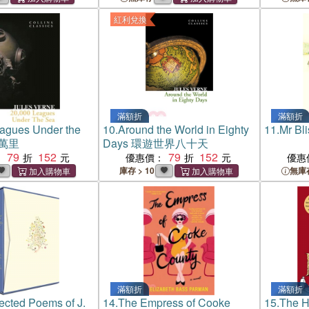
紅利兌換
滿額折
滿額折
agues Under the
10.
Around the World in Eighty
11.
Mr Bli
兩萬里
Days 環遊世界八十天
79
152
79
152
：
優惠價：
優惠
庫存 > 10
無庫
滿額折
滿額折
ected Poems of J.
14.
The Empress of Cooke
15.
The H