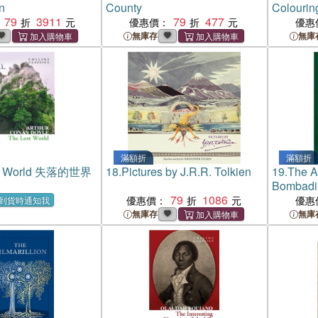
n
County
Colourin
79
3911
79
477
Authoris
優惠價：
優惠
無庫存
無庫
滿額折
滿額折
st World 失落的世界
18.
Pictures by J.R.R. Tolkien
19.
The A
Bombadi
79
1086
優惠價：
優惠
到貨時通知我
無庫存
無庫