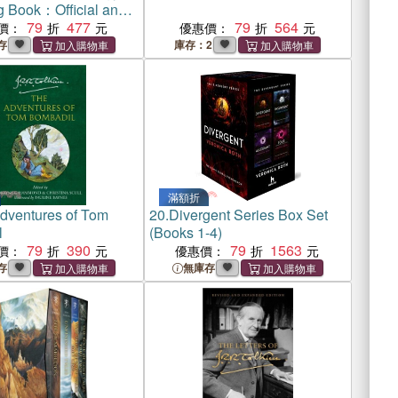
g Book：Official and
ed
79
477
79
564
價：
優惠價：
存
庫存：2
滿額折
dventures of Tom
20.
Divergent Series Box Set
l
(Books 1-4)
79
390
79
1563
價：
優惠價：
存
無庫存