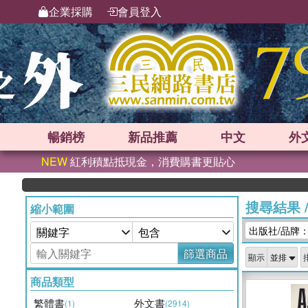
企業採購
會員登入
暢銷榜
新品
推薦
中文
外
NEW
紅利積點抵現金，消費購書更貼心
搜尋結果
縮小範圍
出版社/品牌：UK 
篩選商品
顯示
商品類型
繁體書
外文書
(1)
(2914)