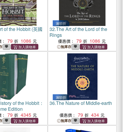
滿額折
rt of the Hobbit (英國
32.
The Art of the Lord of the
Rings
79
1086
79
1086
價：
優惠價：
存
無庫存
滿額折
istory of the Hobbit：
36.
The Nature of Middle-earth
me Edition
79
4345
79
434
價：
優惠價：
存
無庫存