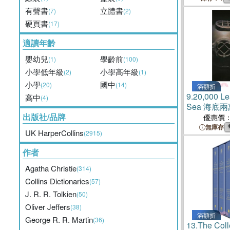
有聲書
立體書
(7)
(2)
硬頁書
(17)
適讀年齡
嬰幼兒
學齡前
(1)
(100)
小學低年級
小學高年級
(2)
(1)
小學
國中
(20)
(14)
滿額折
9.
20,000 Le
高中
(4)
Sea 海底
出版社/品牌
優惠價
無庫存
UK HarperCollins
(2915)
作者
Agatha Christie
(314)
Collins Dictionaries
(57)
J. R. R. Tolkien
(50)
Oliver Jeffers
(38)
滿額折
George R. R. Martin
(36)
13.
The Coll