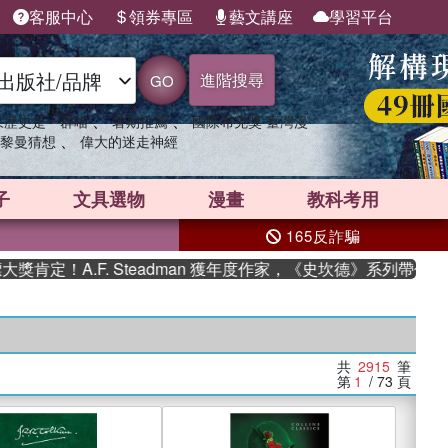
客服中心
領券專區
藝文講座
學習平台
進階搜尋
GO
、
、
果歷史是一群喵
暑期推薦
國際布克獎 臺灣漫
、
黎曼猜想
偉大的迷走神經
子
文具選物
漫畫
教科考用
165反詐騙
.F. Steadman 獲年度作家，《史坎德》系列帶你踏上熱血奇
共
2915
筆
第
1
/ 73
頁