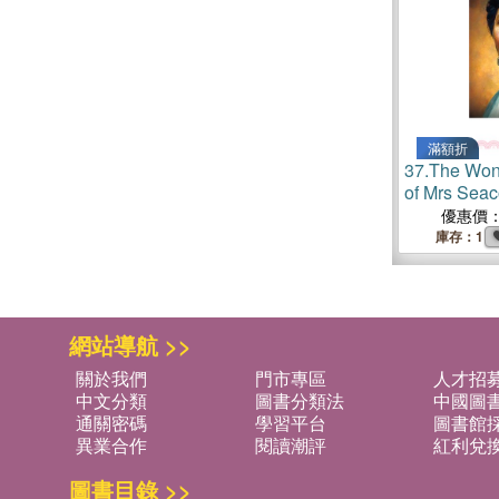
滿額折
37.
The Won
of Mrs Seac
西科爾女士
優惠價
庫存：1
網站導航 >>
關於我們
門市專區
人才招
中文分類
圖書分類法
中國圖
通關密碼
學習平台
圖書館採
異業合作
閱讀潮評
紅利兌
圖書目錄 >>