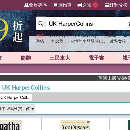
會員專區
購物車
通知
紅利兌換
5
、
、
、
熱搜：
東野圭吾
The Odyssey
父親節
如
、
、
、
遊錄
方念華
台灣的李登輝時代
數學女孩：
文
簡體
三民東大
電子書
親
英國出版界指標大獎肯定！A
/
UK HarperCollins
HarperColl...
排序