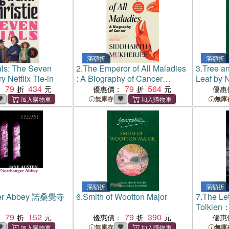
滿額折
滿額折
ls: The Seven
2.
The Emperor of All Maladies
3.
Tree a
y Netflix Tie-in
: A Biography of Cancer
Leaf by 
79
434
(Winner of the Pulitzer Prize for
79
564
：
優惠價：
優惠
Non-Fiction 2011)
無庫存
無庫
滿額折
滿額折
ger Abbey 諾桑覺寺
6.
Smith of Wootton Major
7.
The Let
Tolkien
79
152
79
390
Expande
：
優惠價：
優惠
無庫存
無庫