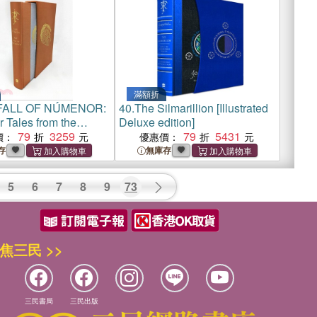
滿額折
FALL OF NÚMENOR:
40.
The Silmarillion [Illustrated
 Tales from the
Deluxe edition]
ge of Middle-earth
79
3259
79
5431
價：
優惠價：
dition
存
無庫存
5
6
7
8
9
73
焦三民 >>
三民書局
三民出版