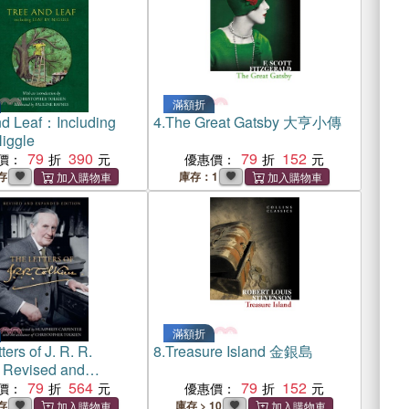
滿額折
nd Leaf：Including
4.
The Great Gatsby 大亨小傳
Niggle
79
390
79
152
價：
優惠價：
存
庫存：1
滿額折
ters of J. R. R.
8.
Treasure Island 金銀島
：Revised and
d Edtion
79
564
79
152
價：
優惠價：
存
庫存 > 10