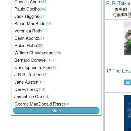
Cecelia Ahern
(31)
R. R. Tolkie
Paulo Coelho
(24)
優惠價：
無庫存
Jack Higgins
(23)
Stuart MacBride
(23)
Veronica Roth
(22)
Dean Koontz
(21)
Robin Hobb
(20)
William Shakespeare
(20)
Bernard Cornwell
(19)
Christopher Tolkien
(16)
17.
The Lo
J.R.R. Tolkien
(16)
Jane Austen
(15)
Derek Landy
(14)
Josephine Cox
(14)
George MacDonald Fraser
(13)
More