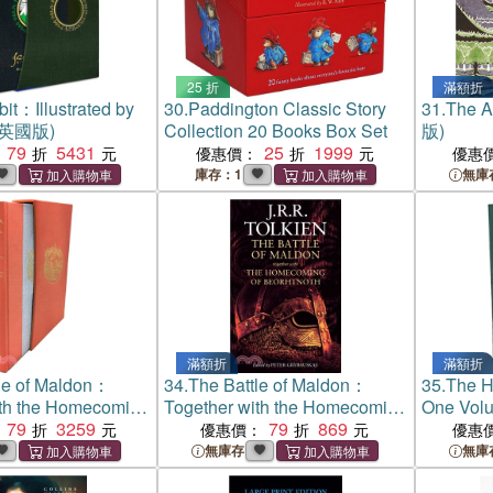
25 折
滿額折
it：Illustrated by
30.
Paddington Classic Story
31.
The A
 (英國版)
Collection 20 Books Box Set
版)
79
5431
25
1999
優惠價：
優惠
庫存：1
無庫
滿額折
滿額折
le of Maldon：
34.
The Battle of Maldon：
35.
The H
ith the Homecoming
Together with the Homecoming
One Volu
th
79
3259
of Beorhtnoth
79
869
優惠價：
優惠
無庫存
無庫