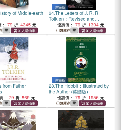
滿額折
story of Middle-earth
24.
The Letters of J. R. R.
Tolkien：Revised and
79
4345
Expanded Edition
79
1304
價：
優惠價：
存
無庫存
滿額折
s from Father
28.
The Hobbit：Illustrated by
s
the Author (英國版)
79
869
79
1955
價：
優惠價：
存
無庫存