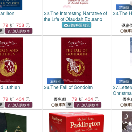
滿額折
rillion
22.
The Interesting Narrative of
23.
The Hi
the Life of Olaudah Equiano
79
738
：
優惠
到貨時通知我
無庫
滿額折
滿額折
d Luthien
26.
The Fall of Gondolin
27.
Letter
Christma
79
434
79
434
：
優惠價：
優惠
無庫存
無庫