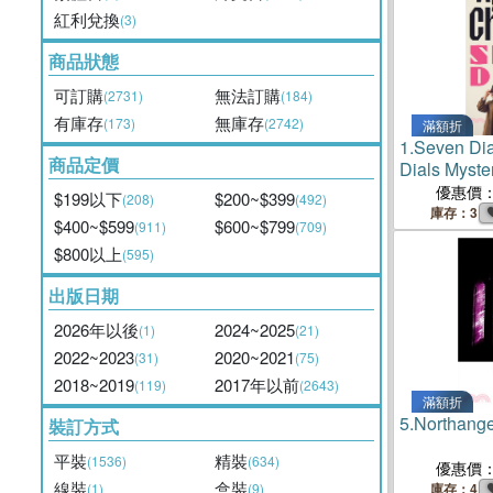
紅利兌換
(3)
商品狀態
可訂購
無法訂購
(2731)
(184)
有庫存
無庫存
(173)
(2742)
滿額折
1.
Seven Dia
商品定價
Dials Myster
優惠價
$199以下
$200~$399
(208)
(492)
庫存：3
$400~$599
$600~$799
(911)
(709)
$800以上
(595)
出版日期
2026年以後
2024~2025
(1)
(21)
2022~2023
2020~2021
(31)
(75)
2018~2019
2017年以前
(119)
(2643)
滿額折
5.
Northan
裝訂方式
平裝
精裝
(1536)
(634)
優惠價
線裝
盒裝
(1)
(9)
庫存：4