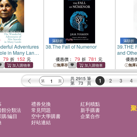
滿額折
滿額折
derful Adventures
38.
The Fall of Numenor
39.
THE 
ole in Many Lands
and Other
旅行記
79
152
79
781
Second A
：
優惠價：
優惠
Deluxe E
無庫存
無庫
共
2915
筆
1
2
3
4
第
73
頁
募
禮券兌換
紅利積點
聚
書館分類法
常見問題
新手購書
購/編目
空中大學購書
企業合作
換
好站連結