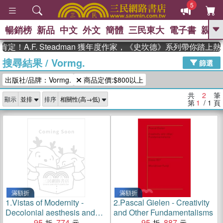
5
暢銷榜
新品
中文
外文
簡體
三民東大
電子書
親子
GO
定！A.F. Steadman 獲年度作家，《史坎德》系列帶你踏上
搜尋結果
/
Vormg.
、
熱搜：
東野圭吾
高希均教授回憶錄
篩選
、
、
、
The Odyssey
父親節
如果歷
出版社/品牌：Vormg.
商品定價:$800以上
、
、
史是一群喵
暑期推薦
國際布克
、
、
獎 臺灣漫遊錄
方念華
台灣的李
共
2
筆
顯示
排序
、
、
登輝時代
數學女孩：黎曼猜想
第
1
/ 1
頁
偉大的迷走神經
滿額折
滿額折
1.
Vistas of Modernity -
2.
Pascal Gielen - Creativity
Decolonial aesthesis and
and Other Fundamentalisms
the end of the contemporary
95
774
95
887