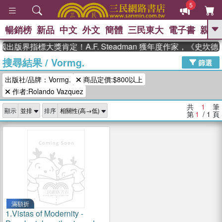
5
暢銷榜
新品
中文
外文
簡體
三民東大
電子書
親子
GO
國出版界指標大獎肯定！A.F. Steadman 獲年度作家，《史
搜尋結果
/
Vormg.
、
、
熱搜：
東野圭吾
The Odyssey
篩選
、
、
父親節
如果歷史是一群喵
暑期
出版社/品牌：Vormg.
商品定價:$800以上
、
、
推薦
國際布克獎 臺灣漫遊錄
方
、
、
作者:Rolando Vazquez
念華
台灣的李登輝時代
數學女
、
孩：黎曼猜想
偉大的迷走神經
共
1
筆
顯示
排序
第
1
/ 1
頁
滿額折
1.
Vistas of Modernity -