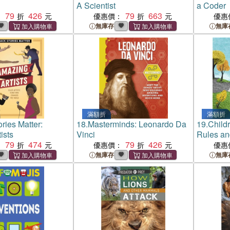
A Scientist
a Coder
79
426
79
663
：
優惠價：
優惠
無庫存
無庫
滿額折
滿額折
ries Matter:
18.
Masterminds: Leonardo Da
19.
Childr
ists
Vinci
Rules an
79
474
79
426
裝本)
：
優惠價：
優惠
無庫存
無庫