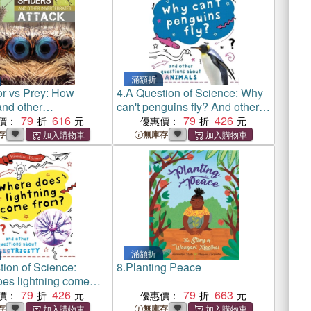
滿額折
or vs Prey: How
4.
A Question of Science: Why
and other
can't penguins fly? And other
ates Attack
79
616
questions about animals
79
426
價：
優惠價：
存
無庫存
滿額折
ion of Science:
8.
Planting Peace
es lightning come
d other questions
79
426
79
663
價：
優惠價：
tricity
存
無庫存