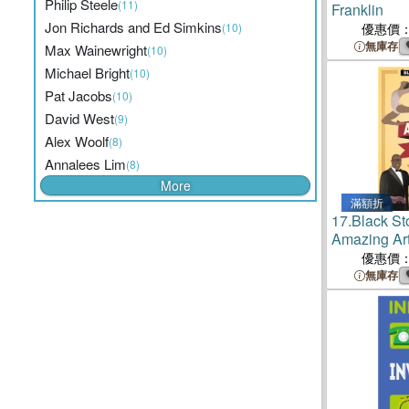
Philip Steele
(11)
Franklin
Jon Richards and Ed Simkins
(10)
優惠價
無庫存
Max Wainewright
(10)
Michael Bright
(10)
Pat Jacobs
(10)
David West
(9)
Alex Woolf
(8)
Annalees Lim
(8)
More
滿額折
17.
Black Sto
Amazing Art
優惠價
無庫存