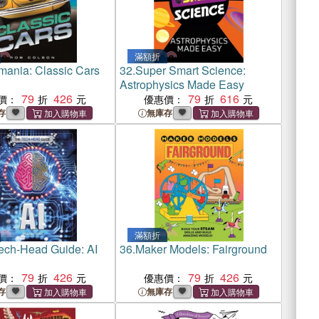
滿額折
mania: Classic Cars
32.
Super Smart Science:
Astrophysics Made Easy
79
426
79
616
價：
優惠價：
存
無庫存
滿額折
ech-Head Guide: AI
36.
Maker Models: Fairground
79
426
79
426
價：
優惠價：
存
無庫存