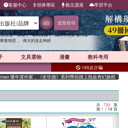
客服中心
領券專區
藝文講座
學習平台
進階搜尋
GO
、
、
果歷史是一群喵
暑期推薦
國際布克獎 臺灣漫
、
黎曼猜想
偉大的迷走神經
子
文具選物
漫畫
教科考用
165反詐騙
 獲年度作家，《史坎德》系列帶你踏上熱血奇幻旅程
共
732
筆
第
1
/ 19
頁