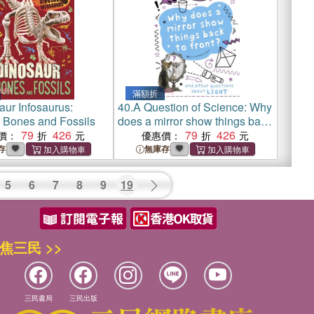
滿額折
aur Infosaurus:
40.
A Question of Science: Why
 Bones and Fossils
does a mirror show things back
79
426
to front? And other questions
79
426
價：
優惠價：
about light
存
無庫存
5
6
7
8
9
19
焦三民 >>
三民書局
三民出版