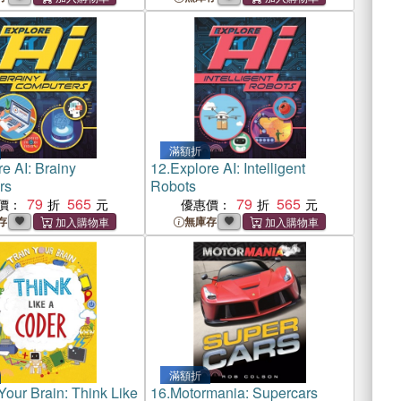
滿額折
e AI: Brainy
12.
Explore AI: Intelligent
rs
Robots
79
565
79
565
價：
優惠價：
存
無庫存
滿額折
Your Brain: Think Like
16.
Motormania: Supercars