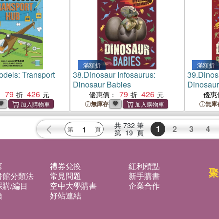
滿額折
滿額折
dels: Transport
38.
Dinosaur Infosaurus:
39.
Dinos
Dinosaur Babies
Dinosaur
79
426
79
426
：
優惠價：
優惠
無庫存
無庫
共
732
筆
1
2
3
4
第
19
頁
募
禮券兌換
紅利積點
聚
書館分類法
常見問題
新手購書
購/編目
空中大學購書
企業合作
換
好站連結