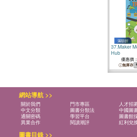
滿額折
37.
Maker Mo
Hub
優惠價
無庫存
網站導航 >>
關於我們
門市專區
人才招
中文分類
圖書分類法
中國圖
通關密碼
學習平台
圖書館採
異業合作
閱讀潮評
紅利兌
圖書目錄 >>