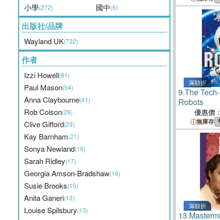
小學
國中
(272)
(6)
出版社/品牌
Wayland UK
(732)
作者
Izzi Howell
(81)
滿額折
Paul Mason
(54)
9.
The Tech
Anna Claybourne
(41)
Robots
Rob Colson
優惠價
(26)
無庫存
Clive Gifford
(23)
Kay Barnham
(21)
Sonya Newland
(19)
Sarah Ridley
(17)
Georgia Amson-Bradshaw
(16)
Susie Brooks
(15)
Anita Ganeri
(13)
滿額折
Louise Spilsbury
(13)
13.
Mastermi