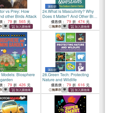
滿額折
tor vs Prey: How
24.
What is Masculinity? Why
d other Birds Attack
Does it Matter? And Other Big
79
565
Questions
79
474
價：
優惠價：
存
無庫存
滿額折
 Models: Biosphere
28.
Green Tech: Protecting
-garden
Nature and Wildlife
79
426
79
616
價：
優惠價：
存
無庫存