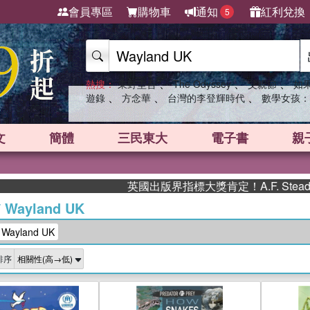
會員專區
購物車
通知
紅利兌換
5
、
、
、
熱搜：
東野圭吾
The Odyssey
父親節
如
、
、
、
遊錄
方念華
台灣的李登輝時代
數學女孩：
文
簡體
三民東大
電子書
親
英國出版界指標大獎肯定！A.F. Steadman
/
Wayland UK
ayland UK
排序