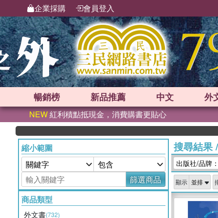
企業採購
會員登入
暢銷榜
新品
推薦
中文
外
NEW
紅利積點抵現金，消費購書更貼心
搜尋結果
縮小範圍
出版社/品牌：W
篩選商品
顯示
商品類型
外文書
(732)