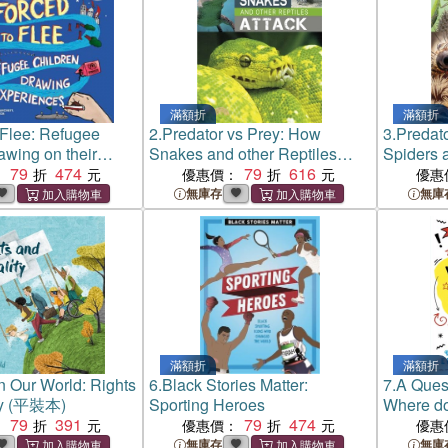
滿額折
滿額折
 Flee: Refugee
2.
Predator vs Prey: How
3.
Predat
awing on their
Snakes and other Reptiles
Spiders 
s
79
474
Attack
79
616
Invertebr
：
優惠價：
優惠
無庫存
無庫
滿額折
滿額折
n Our World: Rights
6.
Black Stories Matter:
7.
A Quest
ty (平裝本)
Sporting Heroes
Where do
79
391
79
474
from? An
：
優惠價：
優惠
about elec
無庫存
無庫