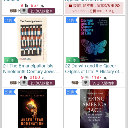
9
957
Reorganization of the Rural
若需訂購本書，請電洽客服 02-
Economy in Colonial Korea
預購中
25006600[分機130、131]。
預購
預購
90 折
90 折
21.
The Emancipationists:
22.
Darwin and the Queer
Nineteenth-Century Jews'
Origins of Life: A History of
Campaign for Citizenship
9
2160
Sex and Science
9
1197
預購中
預購中
預購
預購