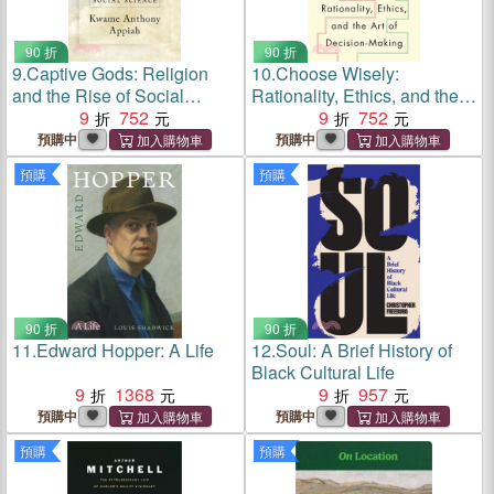
90 折
90 折
9.
Captive Gods: Religion
10.
Choose Wisely:
and the Rise of Social
Rationality, Ethics, and the
Science
9
752
Art of Decision-Making
9
752
預購中
預購中
預購
預購
90 折
90 折
11.
Edward Hopper: A Life
12.
Soul: A Brief History of
Black Cultural Life
9
1368
9
957
預購中
預購中
預購
預購