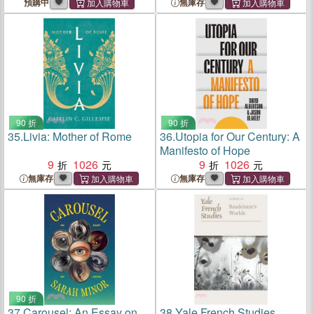
預購中
無庫存
90 折
90 折
35.
Livia: Mother of Rome
36.
Utopia for Our Century: A
Manifesto of Hope
9
1026
9
1026
無庫存
無庫存
90 折
37.
Carousel: An Essay on
38.
Yale French Studies,