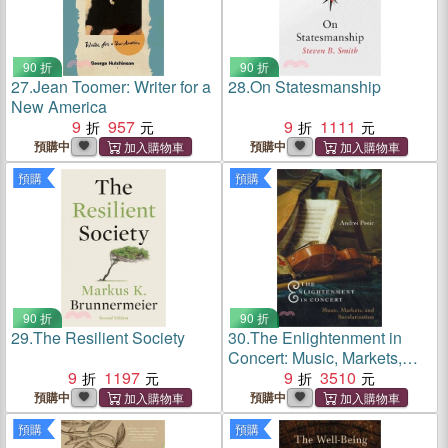
90 折
90 折
27.
Jean Toomer: Writer for a
28.
On Statesmanship
New America
9
957
9
1111
預購中
預購中
預購
預購
90 折
90 折
29.
The Resilient Society
30.
The Enlightenment in
Concert: Music, Markets,
9
1197
and Secularization
9
3510
預購中
預購中
預購
預購