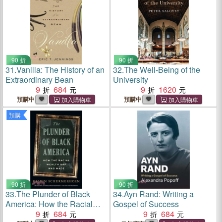
90 折
90 折
31.
Vanilla: The History of an
32.
The Well-Being of the
Extraordinary Bean
University
9
684
9
1620
預購中
預購中
預購
90 折
90 折
33.
The Plunder of Black
34.
Ayn Rand: Writing a
America: How the Racial
Gospel of Success
Wealth Gap Was Made
9
684
9
684