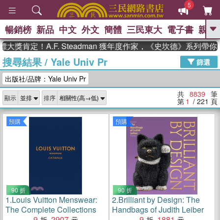
5
暢銷榜
新品
中文
外文
簡體
三民東大
電子書
親子
GO
定！A.F. Steadman 獲年度作家，《史坎德》系列帶你踏上
搜尋結果
/
Yale Univ Pr
、
熱搜：
東野圭吾
高希均教授回憶錄
篩選
、
、
、
The Odyssey
父親節
如果歷
出版社/品牌：Yale Univ Pr
、
、
史是一群喵
暑期推薦
國際布克
、
、
獎 臺灣漫遊錄
方念華
台灣的李
共
8839
筆
顯示
排序
、
、
登輝時代
數學女孩：黎曼猜想
第
1
/ 221
頁
偉大的迷走神經
預購
預購
90 折
90 折
1.
Louis Vuitton Menswear:
2.
Brilliant by Design: The
The Complete Collections
Handbags of Judith Leiber
9
2907
9
1881