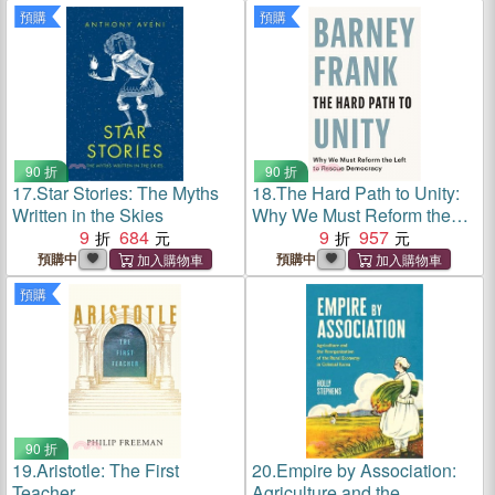
預購
預購
90 折
90 折
17.
Star Stories: The Myths
18.
The Hard Path to Unity:
Written in the Skies
Why We Must Reform the
9
684
Left to Rescue Democracy
9
957
預購中
預購中
預購
90 折
19.
Aristotle: The First
20.
Empire by Association:
Teacher
Agriculture and the