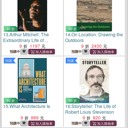
90 折
90 折
13.
Arthur Mitchell: The
14.
On Location: Drawing the
Extraordinary Life of
Outdoors
Harlem's Ballet Visionary
9
1197
9
2430
預購中
預購中
預購
預購
90 折
90 折
15.
What Architecture Is
16.
Storyteller: The Life of
Robert Louis Stevenson
9
889
9
820
預購中
預購中