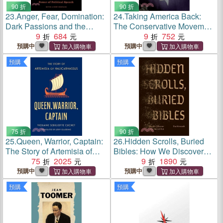
90 折
90 折
23.
Anger, Fear, Domination:
24.
Taking America Back:
Dark Passions and the
The Conservative Movement
Power of Political Speech
9
684
and the Far Right
9
752
預購中
預購中
預購
預購
75 折
90 折
25.
Queen, Warrior, Captain:
26.
Hidden Scrolls, Buried
The Story of Artemisia of
Bibles: How We Discover
Halicarnassus
75
2025
the Sacred Past
9
1890
預購中
預購中
預購
預購