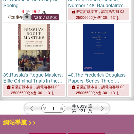
Seeing
Number 148: Baudelaire's
9
957
Worlds
若需訂購本書，請電洽客服 02-
無庫存
25006600[分機130、131]。
39.
Russia's Rogue Masters:
40.
The Frederick Douglass
Elite Criminal Trials in the
Papers: Series Three:
Age of Reform, 1866-1884
Correspondence, Volume 4:
若需訂購本書，請電洽客服 02-
若需訂購本書，請電洽客服 02-
1881-1888
25006600[分機130、131]。
25006600[分機130、131]。
共
8839
筆
第
221
頁
網站導航 >>