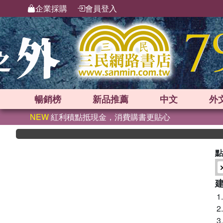
企業採購
會員登入
暢銷榜
新品
推薦
中文
外
NEW
紅利積點抵現金，消費購書更貼心
點