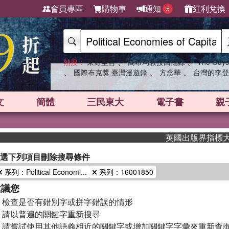
會員專區
購物車
通知
紅利兌換
5
、
、
熱搜：
東野圭吾
高希均教授回憶錄
The Odys
、
、
、
國際布克獎 臺灣漫遊錄
方念華
台灣的李登
文
簡體
三民東大
電子書
親
英國出版界指標大獎肯
選下列項目刪除搜尋條件
系列：Political Economi...
系列：16001850
建議您
檢查是否有錯別字或拼字錯誤的情形
請以普遍的關鍵字重新搜尋
請嘗試使用其他語義相近的關鍵字或增加關鍵字字彙來重新查