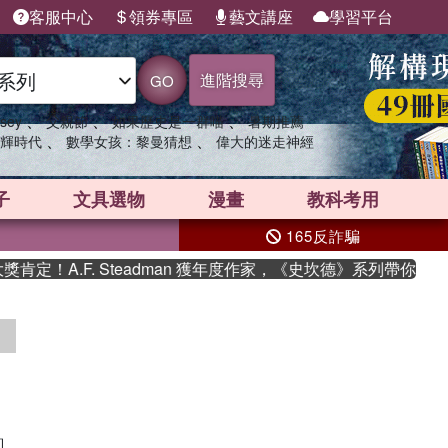
客服中心
領券專區
藝文講座
學習平台
進階搜尋
GO
、
、
、
sey
父親節
如果歷史是一群喵
暑期推薦
、
、
輝時代
數學女孩：黎曼猜想
偉大的迷走神經
子
文具選物
漫畫
教科考用
165反詐騙
定！A.F. Steadman 獲年度作家，《史坎德》系列帶你踏上
詢