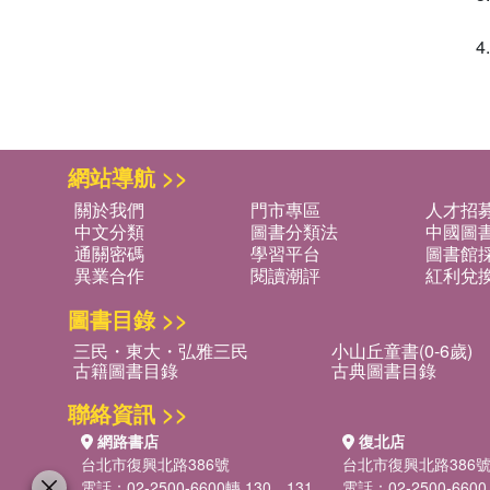
網站導航 >>
關於我們
門市專區
人才招
中文分類
圖書分類法
中國圖
通關密碼
學習平台
圖書館採
異業合作
閱讀潮評
紅利兌
圖書目錄 >>
三民・東大・弘雅三民
小山丘童書(0-6歲)
古籍圖書目錄
古典圖書目錄
聯絡資訊 >>
網路書店
復北店
台北市復興北路386號
台北市復興北路386
電話：02-2500-6600轉 130、131
電話：02-2500-6600