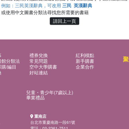
例如：三民英漢辭典，可改用
三民 英漢辭典
或使用中文圖書分類法尋找您所需要的書籍
請回上一頁
募
禮券兌換
紅利積點
聚
書館分類法
常見問題
新手購書
購/編目
空中大學購書
企業合作
換
好站連結
兒童・青少年(7歲以上)
畢業禮品
重南店
號
台北市重慶南路一段61號
電話：02-2361-7511