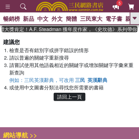
5
暢銷榜
新品
中文
外文
簡體
三民東大
電子書
親子
GO
大獎肯定！A.F. Steadman 獲年度作家，《史坎德》系列帶
、
、
熱搜：
東野圭吾
The Odyssey
建議您
、
、
父親節
如果歷史是一群喵
暑期
檢查是否有錯別字或拼字錯誤的情形
、
、
推薦
國際布克獎 臺灣漫遊錄
方
、
、
請以普遍的關鍵字重新搜尋
念華
台灣的李登輝時代
數學女
、
孩：黎曼猜想
偉大的迷走神經
請嘗試使用其他語義相近的關鍵字或增加關鍵字字彙來重
新查詢
例如：三民英漢辭典，可改用
三民 英漢辭典
或使用中文圖書分類法尋找您所需要的書籍
請回上一頁
網站導航 >>