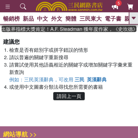
5
暢銷榜
新品
中文
外文
簡體
三民東大
電子書
親子
GO
出版界指標大獎肯定！A.F. Steadman 獲年度作家，《史坎
、
熱搜：
東野圭吾
高希均教授回憶錄
建議您
、
、
、
The Odyssey
父親節
如果歷
檢查是否有錯別字或拼字錯誤的情形
、
、
史是一群喵
暑期推薦
國際布克
、
、
請以普遍的關鍵字重新搜尋
獎 臺灣漫遊錄
方念華
台灣的李
、
、
登輝時代
數學女孩：黎曼猜想
請嘗試使用其他語義相近的關鍵字或增加關鍵字字彙來重
偉大的迷走神經
新查詢
例如：三民英漢辭典，可改用
三民 英漢辭典
或使用中文圖書分類法尋找您所需要的書籍
請回上一頁
網站導航 >>