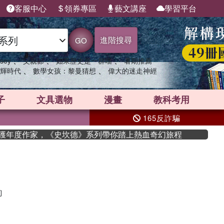
客服中心
領券專區
藝文講座
學習平台
進階搜尋
GO
、
、
、
sey
父親節
如果歷史是一群喵
暑期推薦
、
、
輝時代
數學女孩：黎曼猜想
偉大的迷走神經
子
文具選物
漫畫
教科考用
165反詐騙
an 獲年度作家，《史坎德》系列帶你踏上熱血奇幻旅程
詢