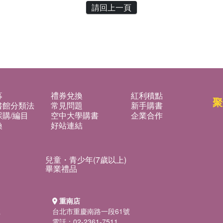
請回上一頁
募
禮券兌換
紅利積點
聚
書館分類法
常見問題
新手購書
購/編目
空中大學購書
企業合作
換
好站連結
兒童・青少年(7歲以上)
畢業禮品
重南店
號
台北市重慶南路一段61號
電話：02-2361-7511