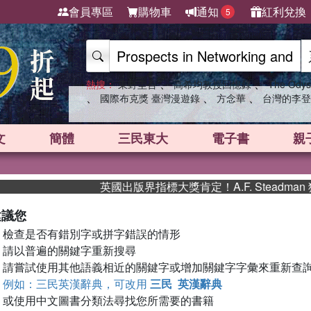
會員專區
購物車
通知
紅利兌換
5
、
、
熱搜：
東野圭吾
高希均教授回憶錄
The Odys
、
、
、
國際布克獎 臺灣漫遊錄
方念華
台灣的李登
文
簡體
三民東大
電子書
親
英國出版界指標大獎肯定！A.F. Steadm
建議您
檢查是否有錯別字或拼字錯誤的情形
請以普遍的關鍵字重新搜尋
請嘗試使用其他語義相近的關鍵字或增加關鍵字字彙來重新查
例如：三民英漢辭典，可改用
三民 英漢辭典
或使用中文圖書分類法尋找您所需要的書籍