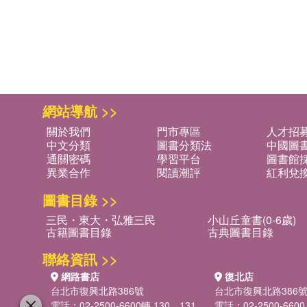
網站導航 >>
關於我們
門市專區
人才招
中文分類
圖書分類法
中國圖
通關密碼
學習平台
圖書館採
異業合作
閱讀潮評
紅利兌
圖書目錄 >>
三民・東大・弘雅三民
小山丘童書(0-6歲)
古籍圖書目錄
古典圖書目錄
聯絡資訊 >>
網路書店
復北店
台北市復興北路386號
台北市復興北路386
電話：02-2500-6600轉 130、131
電話：02-2500-6600