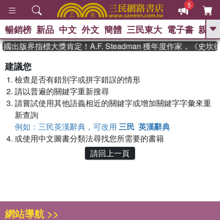
5
暢銷榜
新品
中文
外文
簡體
三民東大
電子書
親子
GO
英國出版界指標大獎肯定！A.F. Steadman 獲年度作家，《
、
熱搜：
東野圭吾
高希均教授回憶錄
建議您
、
、
、
The Odyssey
父親節
如果歷
檢查是否有錯別字或拼字錯誤的情形
、
、
史是一群喵
暑期推薦
國際布克
、
、
請以普遍的關鍵字重新搜尋
獎 臺灣漫遊錄
方念華
台灣的李
、
、
登輝時代
數學女孩：黎曼猜想
請嘗試使用其他語義相近的關鍵字或增加關鍵字字彙來重
偉大的迷走神經
新查詢
例如：三民英漢辭典，可改用
三民 英漢辭典
或使用中文圖書分類法尋找您所需要的書籍
請回上一頁
網站導航 >>