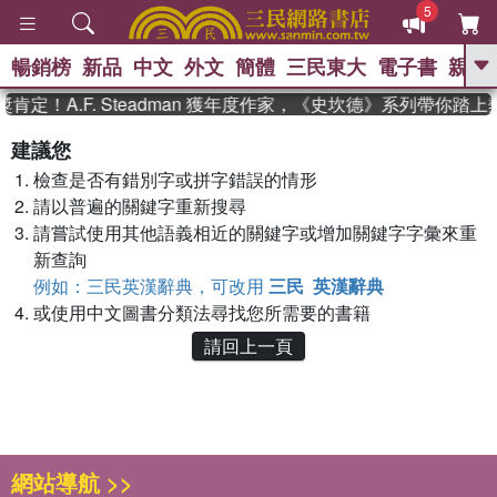
5
暢銷榜
新品
中文
外文
簡體
三民東大
電子書
親子
GO
定！A.F. Steadman 獲年度作家，《史坎德》系列帶你踏
、
熱搜：
東野圭吾
高希均教授回憶錄
建議您
、
、
、
The Odyssey
父親節
如果歷
檢查是否有錯別字或拼字錯誤的情形
、
、
史是一群喵
暑期推薦
國際布克
、
、
請以普遍的關鍵字重新搜尋
獎 臺灣漫遊錄
方念華
台灣的李
、
、
登輝時代
數學女孩：黎曼猜想
請嘗試使用其他語義相近的關鍵字或增加關鍵字字彙來重
偉大的迷走神經
新查詢
例如：三民英漢辭典，可改用
三民 英漢辭典
或使用中文圖書分類法尋找您所需要的書籍
請回上一頁
網站導航 >>