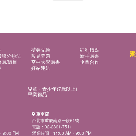
募
禮券兌換
紅利積點
聚
書館分類法
常見問題
新手購書
購/編目
空中大學購書
企業合作
換
好站連結
兒童・青少年(7歲以上)
畢業禮品
重南店
號
台北市重慶南路一段61號
電話：02-2361-7511
 9:00 PM
營業時間：11:00 AM - 9:00 PM