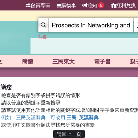
會員專區
購物車
通知
紅利兌換
5
熱搜：
文
簡體
三民東大
電子書
親
建議您
檢查是否有錯別字或拼字錯誤的情形
請以普遍的關鍵字重新搜尋
請嘗試使用其他語義相近的關鍵字或增加關鍵字字彙來重新查
例如：三民英漢辭典，可改用
三民 英漢辭典
或使用中文圖書分類法尋找您所需要的書籍
請回上一頁