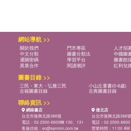
網站導航 >>
關於我們
門市專區
人才招
中文分類
圖書分類法
中國圖
通關密碼
學習平台
圖書館採
異業合作
閱讀潮評
紅利兌
圖書目錄 >>
三民・東大・弘雅三民
小山丘童書(0-6歲)
古籍圖書目錄
古典圖書目錄
聯絡資訊 >>
網路書店
復北店
台北市復興北路386號
台北市復興北路386
電話：02-2500-6600轉 130、131
電話：02-2500-6600
客服信箱：
ec@sanmin.com.tw
營業時間：11:00 AM -