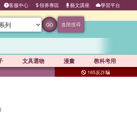
客服中心
領券專區
藝文講座
學習平台
進階搜尋
GO
子
文具選物
漫畫
教科考用
165反詐騙
詢