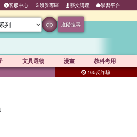
客服中心
領券專區
藝文講座
學習平台
進階搜尋
GO
子
文具選物
漫畫
教科考用
165反詐騙
詢