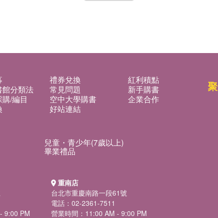
募
禮券兌換
紅利積點
聚
書館分類法
常見問題
新手購書
購/編目
空中大學購書
企業合作
換
好站連結
兒童・青少年(7歲以上)
畢業禮品
重南店
號
台北市重慶南路一段61號
電話：02-2361-7511
 9:00 PM
營業時間：11:00 AM - 9:00 PM