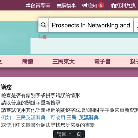
會員專區
購物車
通知
紅利兌換
5
熱搜：
文
簡體
三民東大
電子書
親
建議您
檢查是否有錯別字或拼字錯誤的情形
請以普遍的關鍵字重新搜尋
請嘗試使用其他語義相近的關鍵字或增加關鍵字字彙來重新查
例如：三民英漢辭典，可改用
三民 英漢辭典
或使用中文圖書分類法尋找您所需要的書籍
請回上一頁