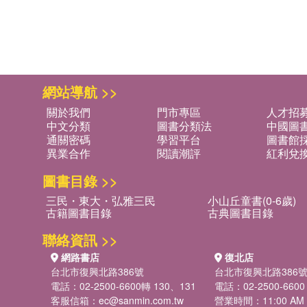
網站導航 >>
關於我們
門市專區
人才招
中文分類
圖書分類法
中國圖
通關密碼
學習平台
圖書館採
異業合作
閱讀潮評
紅利兌
圖書目錄 >>
三民・東大・弘雅三民
小山丘童書(0-6歲)
古籍圖書目錄
古典圖書目錄
聯絡資訊 >>
網路書店
復北店
台北市復興北路386號
台北市復興北路386
電話：02-2500-6600轉 130、131
電話：02-2500-6600
客服信箱：
ec@sanmin.com.tw
營業時間：11:00 AM -