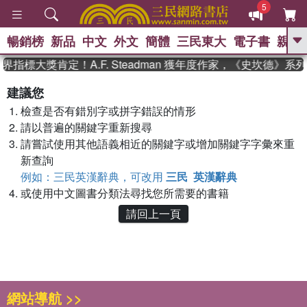
5
暢銷榜
新品
中文
外文
簡體
三民東大
電子書
親子
GO
界指標大獎肯定！A.F. Steadman 獲年度作家，《史坎德》
、
熱搜：
東野圭吾
高希均教授回憶錄
建議您
、
、
、
The Odyssey
父親節
如果歷
檢查是否有錯別字或拼字錯誤的情形
、
、
史是一群喵
暑期推薦
國際布克
、
、
請以普遍的關鍵字重新搜尋
獎 臺灣漫遊錄
方念華
台灣的李
、
、
登輝時代
數學女孩：黎曼猜想
請嘗試使用其他語義相近的關鍵字或增加關鍵字字彙來重
偉大的迷走神經
新查詢
例如：三民英漢辭典，可改用
三民 英漢辭典
或使用中文圖書分類法尋找您所需要的書籍
請回上一頁
網站導航 >>