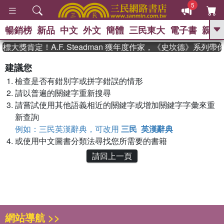
5
暢銷榜
新品
中文
外文
簡體
三民東大
電子書
親子
GO
標大獎肯定！A.F. Steadman 獲年度作家，《史坎德》系列
、
熱搜：
東野圭吾
高希均教授回憶錄
建議您
、
、
、
The Odyssey
父親節
花開錦
檢查是否有錯別字或拼字錯誤的情形
、
、
、
繡
暑期推薦
方念華
台灣的
、
請以普遍的關鍵字重新搜尋
李登輝時代
數學女孩：黎曼猜想
、
、
偉大的迷走神經
如果歷史是一
請嘗試使用其他語義相近的關鍵字或增加關鍵字字彙來重
、
群喵
臺灣漫遊錄
新查詢
例如：三民英漢辭典，可改用
三民 英漢辭典
或使用中文圖書分類法尋找您所需要的書籍
請回上一頁
網站導航 >>