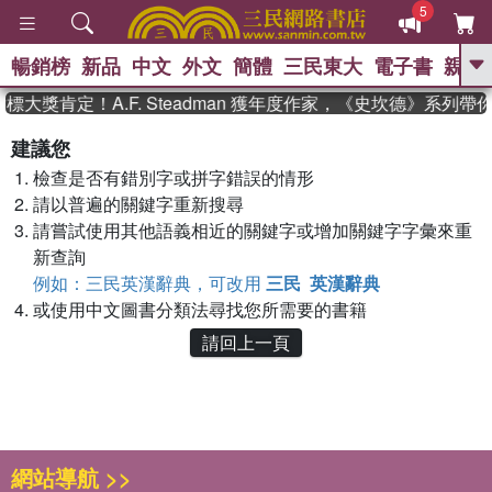
5
暢銷榜
新品
中文
外文
簡體
三民東大
電子書
親子
GO
大獎肯定！A.F. Steadman 獲年度作家，《史坎德》系列
、
熱搜：
東野圭吾
高希均教授回憶錄
建議您
、
、
、
The Odyssey
父親節
如果歷
檢查是否有錯別字或拼字錯誤的情形
、
、
史是一群喵
暑期推薦
國際布克
、
、
請以普遍的關鍵字重新搜尋
獎 臺灣漫遊錄
方念華
台灣的李
、
、
登輝時代
數學女孩：黎曼猜想
請嘗試使用其他語義相近的關鍵字或增加關鍵字字彙來重
偉大的迷走神經
新查詢
例如：三民英漢辭典，可改用
三民 英漢辭典
或使用中文圖書分類法尋找您所需要的書籍
請回上一頁
網站導航 >>