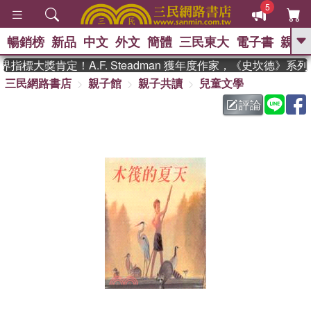
5
暢銷榜
新品
中文
外文
簡體
三民東大
電子書
親子
GO
指標大獎肯定！A.F. Steadman 獲年度作家，《史坎德》系
三民網路書店
親子館
親子共讀
兒童文學
、
熱搜：
東野圭吾
高希均教授回憶錄
、
、
、
The Odyssey
父親節
如果歷
評論
、
、
史是一群喵
暑期推薦
國際布克
、
、
獎 臺灣漫遊錄
方念華
台灣的李
、
、
登輝時代
數學女孩：黎曼猜想
偉大的迷走神經