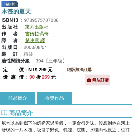
滿額折
木筏的夏天
ISBN13
：
9789575707088
出版社
：
東方出版社
作者
：
吉姆拉瑪奇
譯者
：
趙映雪 譯
出版日
：
2003/08/01
裝訂
：
精裝
適性閱讀分級
：
394【三年級】
定價
：NT$ 299 元
絕版無法訂購
優惠價
：
90
折
269
元
無法訂購
商品簡介
得獎作品
商品簡介
尼奇以為到鄉下的奶奶家過暑假，一定會很乏味。沒想到他在河上
發現的一片木筏，吸引了野兔、狐狸、浣熊、水獺向他親近，也打