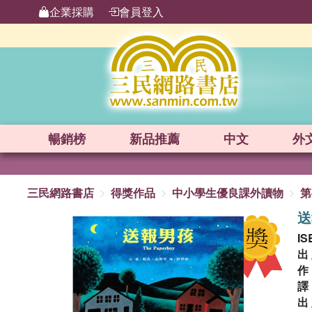
企業採購
會員登入
暢銷榜
新品
推薦
中文
外
三民網路書店
得獎作品
中小學生優良課外讀物
第
送
IS
出
出