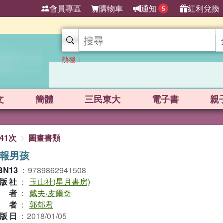
會員專區
購物車
通知
紅利兌換
5
熱搜：
文
簡體
三民東大
電子書
親
41次
圖畫書類
報男孩
BN13
：
9789862941508
版社
：
玉山社(星月書房)
作者
：
戴夫‧皮爾奇
譯者
：
郭郁君
版日
：
2018/01/05