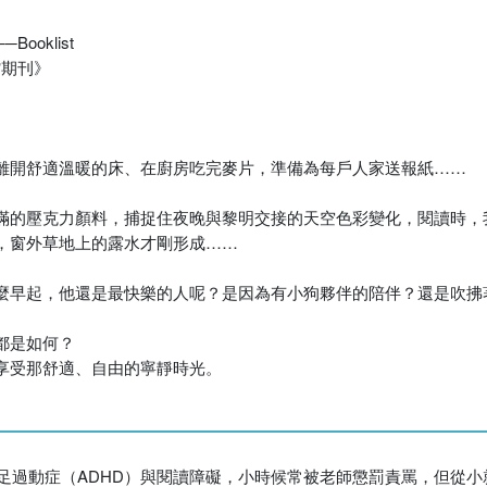
oklist
館期刊》
離開舒適溫暖的床、在廚房吃完麥片，準備為每戶人家送報紙……
，運用飽滿的壓克力顏料，捕捉住夜晚與黎明交接的天空色彩變化，閱讀
，窗外草地上的露水才剛形成……
麼早起，他還是最快樂的人呢？是因為有小狗夥伴的陪伴？還是吹拂
都是如何？
享受那舒適、自由的寧靜時光。
不足過動症（ADHD）與閱讀障礙，小時候常被老師懲罰責罵，但從