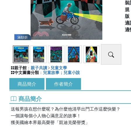
裝
適
適
滿額折
親子館
：
親子共讀
兒童文學
中文圖書分類
：
兒童故事；兒童小說
商品簡介
作者簡介
商品簡介
送報男孩在想什麼呢？為什麼他清早出門工作這麼快樂？
一個讓每個小人物心滿意足的故事！
獲美國繪本界最高榮譽「凱迪克榮譽獎」