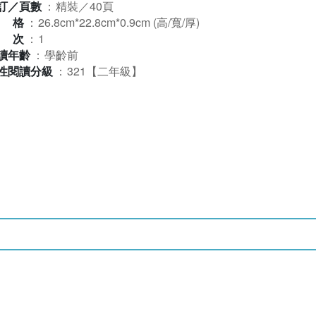
訂／頁數
：
精裝／40頁
規格
：
26.8cm*22.8cm*0.9cm (高/寬/厚)
版次
：
1
讀年齡
：
學齡前
性閱讀分級
：
321【二年級】