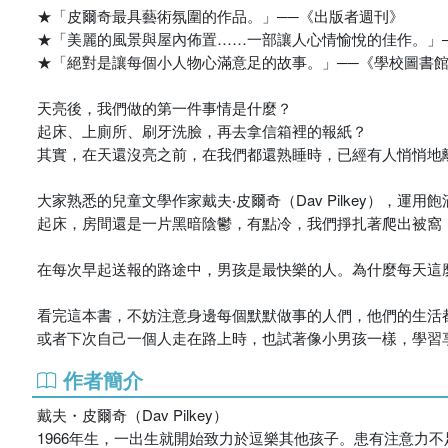
★「皮爾奇最具藝術氛圍的作品。」──《出版者週刊》
★「美麗的風景與屋內佈置……一部讓人心情愉悅的佳作。」──Bo
★「絕對是讓每個小人物心滿意足的故事。」──《學校圖書
天亮後，我們做的第一件事情是什麼？
起床、上廁所、刷牙洗臉，再去拿信箱裡的報紙？
其實，在天還沒亮之前，在我們都還熟睡時，已經有人悄悄地
大家熟悉的兒童文學作家戴夫‧皮爾奇（Dav Pilkey）
起床，房間還是一片黑暗陰鬱，有點冷，我們掙扎著爬出被窩
在每次早起送報的路途中，男孩是最快樂的人。為什麼每天這
看完這本書，不妨注意身邊每個默默做事的人們，他們的生活
或者下次自己一個人走在路上時，也試著像小男孩一樣，學習
作者簡介
戴夫・皮爾奇（Dav Pilkey）
1966年生，一出生就開始致力於逗樂其他孩子。患有注意力