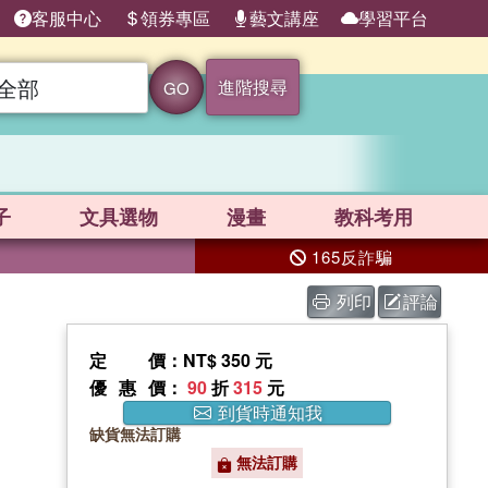
客服中心
領券專區
藝文講座
學習平台
進階搜尋
GO
子
文具選物
漫畫
教科考用
165反詐騙
列印
評論
定價
：NT$ 350 元
優惠價
：
90
折
315
元
到貨時通知我
缺貨無法訂購
無法訂購