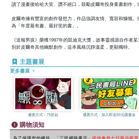
讀了漫畫後哈哈大笑、讚不絕口，鼓勵皮爾奇投身童書創作，
皮爾奇擁有豐富的創作發想力，作品強調友情、寬容和慷慨。他
為「年度最有趣、最好笑的書」。
《送報男孩》榮獲1997年的凱迪克大獎，故事靈感源自作者
別於皮爾奇其他幽默創作，這本風格沉靜溫柔，更顯獨特。
主題書展
更多書展
優惠方式：
75折起
優惠方式：
加入即送50元購書金
購物須知
為了保護您的權益，「三民網路書店」
提供會員七日商品鑑賞