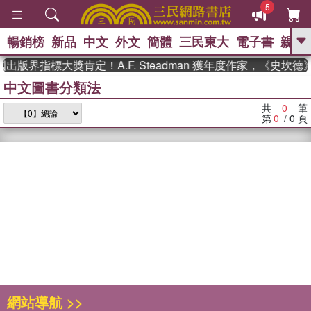
5
暢銷榜
新品
中文
外文
簡體
三民東大
電子書
親子
GO
出版界指標大獎肯定！A.F. Steadman 獲年度作家，《史
中文圖書分類法
、
熱搜：
東野圭吾
高希均教授回憶錄
、
、
、
The Odyssey
父親節
如果歷
共
0
筆
、
、
史是一群喵
暑期推薦
國際布克
第
0
/ 0
頁
、
、
獎 臺灣漫遊錄
方念華
台灣的李
、
、
登輝時代
數學女孩：黎曼猜想
偉大的迷走神經
網站導航 >>