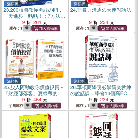
滿額折
滿額折
23.
200張圖教你勇敢の問，
24.
非暴力溝通の天使對話法
一天進步一點點！：7方法，
提升邏輯、思考、不拖延及
9
261
9
234
解決問題的能力
庫存：1
庫存：3
滿額折
滿額折
25.
股人阿勳教你價值投資＋
26.
華頓商學院必學衝突教練
「財經部落客」夏綠蒂的
の說話課：學會14個高EQ溝
ETF商學院教你用一支股賺
9
454
通技巧，用一分鐘讓全世界
9
234
出3850萬
都聽你的！
無庫存
庫存：1