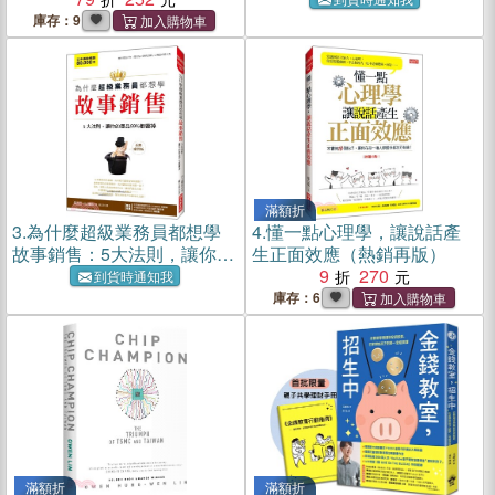
症都能自己搞定！（暢銷增
（珍藏版）
庫存：9
修版）
滿額折
3.
為什麼超級業務員都想學
4.
懂一點心理學，讓說話產
故事銷售：5大法則，讓你的
生正面效應（熱銷再版）
商品99％都賣掉（長銷慶賀
9
270
到貨時通知我
版）
庫存：6
滿額折
滿額折