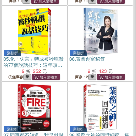
一支精銳的團隊
庫存：1
庫存：1
滿額折
滿額折
35.
化「失言」轉成被秒稱讚
36.
置業創富秘笈
的77個說話技巧：這年頭，
說話可以直，但要記得帶點
9
252
9
423
甜！
無庫存
庫存：2
滿額折
滿額折
37.
同事都不知道，我早就財
38.
業務之神的回話細節：逼