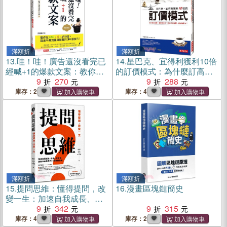
滿額折
滿額折
13.
哇！哇！廣告還沒看完已
14.
星巴克、宜得利獲利10倍
經喊+1的爆款文案：教你在
的訂價模式：為什麼訂高
LINE、IG、抖音，寫出千萬
9
270
價，買氣卻更好？該如何便
9
288
流量與銷售的54個技巧！
宜賣，還能賺更多？（暢銷
庫存：2
庫存：4
（熱銷再版）
紀念版）
滿額折
滿額折
15.
提問思維：懂得提問，改
16.
漫畫區塊鏈簡史
變一生：加速自我成長、改
善人際關係、啟動深度思考
9
342
9
315
的18種提問訓練
庫存：4
庫存：2