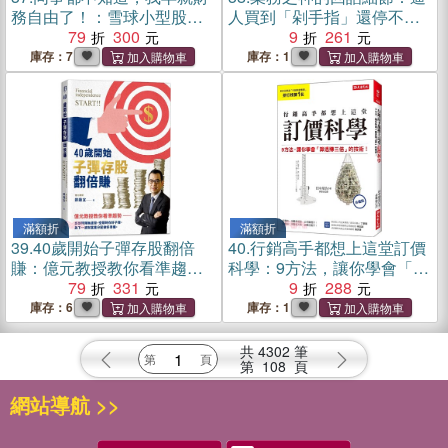
務自由了！：雪球小型股的
人買到「剁手指」還停不了
100個投資致富法則
79
300
的46個銷售技巧！
9
261
庫存：7
庫存：1
滿額折
滿額折
39.
40歲開始子彈存股翻倍
40.
行銷高手都想上這堂訂價
賺：億元教授教你看準趨
科學：9方法，讓你學會「算
勢，跟著升息循環買賣，快
79
331
透賺三倍」的技術！（珍藏
9
288
速實現財富自由
版）
庫存：6
庫存：1
共
4302
筆
第
108
頁
網站導航 >>