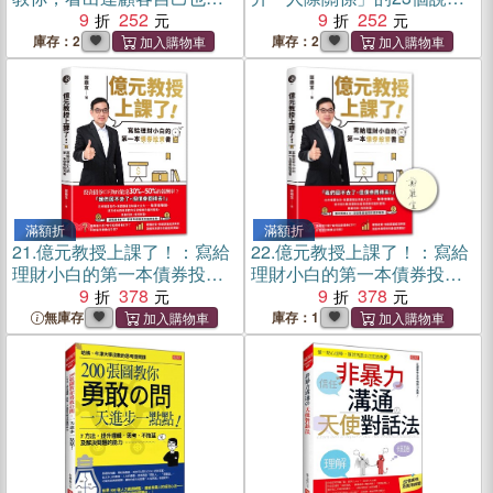
察覺的需求！（暢銷限定
9
252
技巧！
9
252
版）
庫存：2
庫存：2
滿額折
滿額折
21.
億元教授上課了！：寫給
22.
億元教授上課了！：寫給
理財小白的第一本債券投資
理財小白的第一本債券投資
書
9
378
書（簽名版）
9
378
無庫存
庫存：1