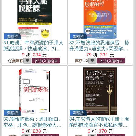
滿額折
滿額折
31.
哈佛、牛津認證的子彈人
32.
不被洗腦的思維練習：提
脈說話課：快速破冰、打動
升溝通力×適應力×問題解決
人心，跟誰都能有效溝通的
9
234
力，在關鍵時刻做出正確的
79
331
14個技巧！
決策
無庫存
庫存：2
滿額折
滿額折
33.
簡報的藝術：運用留白、
34.
主管帶人的實戰手冊：海
空格、用色，讓視覺極大化
豹部隊指揮官不藏私的帶人
的100個技巧！（復刻版）
9
288
智慧，教你運用領導力打造
9
378