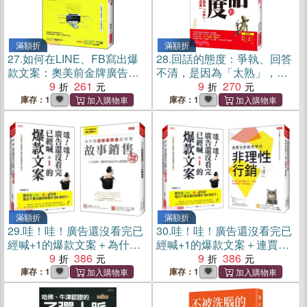
滿額折
滿額折
27.
如何在LINE、FB寫出爆
28.
回話的態度：爭執、回答
款文案：奧美前金牌廣告人
不清，是因為「太熟」，還
教你，把文字變成「印鈔
9
261
是不經思考的「壞習慣」
9
270
機」的18個技巧！（暢銷紀
（暢銷限定版）
庫存：1
庫存：1
念版）
滿額折
滿額折
29.
哇！哇！廣告還沒看完已
30.
哇！哇！廣告還沒看完已
經喊+1的爆款文案＋為什麼
經喊+1的爆款文案＋連賈伯
超級業務員都想學故事銷售
9
386
斯都想學的非理性行銷
9
386
（熱銷再版）
庫存：1
庫存：1