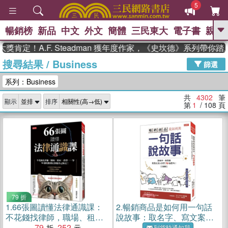
5
暢銷榜
新品
中文
外文
簡體
三民東大
電子書
親子
GO
A.F. Steadman 獲年度作家，《史坎德》系列帶你踏上熱血
搜尋結果
/
Business
、
熱搜：
東野圭吾
高希均教授回憶錄
篩選
、
、
、
The Odyssey
父親節
如果歷
系列：Business
、
、
史是一群喵
暑期推薦
國際布克
、
、
獎 臺灣漫遊錄
方念華
台灣的李
共
4302
筆
顯示
排序
、
、
登輝時代
數學女孩：黎曼猜想
第
1
/ 108
頁
偉大的迷走神經
79 折
1.
66張圖讀懂法律通識課：
2.
暢銷商品是如何用一句話
不花錢找律師，職場、租
說故事：取名字、寫文案就
屋、消費……等50個疑難雜
79
252
是比別人好的79個技巧！
到貨時通知我