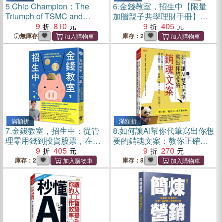
5.
Chip Champion：The
6.
金錢教室，招生中【限量
Triumph of TSMC and
加贈親子共學理財手冊】：
Taiwan
9
810
從管理零用錢到投資股票，
9
405
在家開始孩子的第一堂經濟
無庫存
庫存：2
課
滿額折
滿額折
7.
金錢教室，招生中：從管
8.
如何讓AI幫你代筆寫出你想
理零用錢到投資股票，在家
要的銷魂文案：教你正確下
開始孩子的第一堂經濟課
9
405
指令，讓企劃案、簡報、履
9
270
歷、論文、寫作一秒完成！
庫存：2
庫存：8