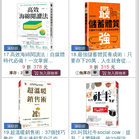
滿額折
滿額折
17.
高效海綿閱讀法：自媒體
18.
最強儲蓄體質養成術：只
時代必備！一次掌握
要存下20萬，人生就會從此
INPUT&OUTPUT的全方位
9
378
改變！
9
315
知識變現學習法
庫存：2
無庫存
滿額折
滿額折
19.
超溫暖銷售術：37個技巧
20.
叫我社牛social cow：提
教你，看出連顧客自己也沒
升「人際關係」的23個說話