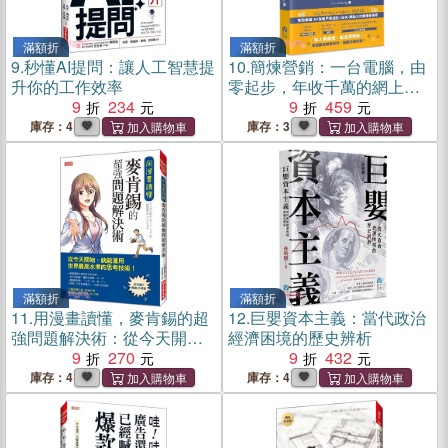
滿額折
滿額折
9.
秒懂AI提問：讓人工智慧提
10.
簡煉營銷：一台電腦，由
升你的工作效率
零起步，年收千萬的網上營
9
234
銷方程式
9
459
庫存：4
庫存：3
滿額折
滿額折
11.
用漫畫讀懂，麥肯錫的超
12.
巨嬰資本主義：當代政治
強問題解決術：從今天開
經濟困境的歷史辨析
始，就能運用世界最高水準
9
270
9
432
的思考技術！
庫存：4
庫存：4