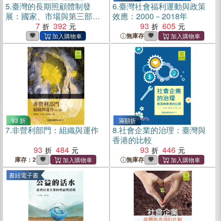
5.
臺灣的長期照顧體制發
6.
臺灣社會福利運動與政策
展：國家、市場與第三部門
效應：2000－2018年
(電子書)
7
392
93
605
無庫存
93 折
滿額折
7.
非營利部門：組織與運作
8.
社會企業的治理：臺灣與
香港的比較
93
484
93
446
庫存：2
無庫存
書紐電子書