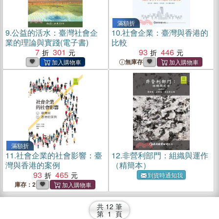
滿額折
9.
公益的活水：臺灣社會企
10.
社會企業：臺灣與香港的
業的理論與實踐(電子書)
比較
7
301
93
446
無庫存
滿額折
11.
社會企業的社會影響：臺
12.
非營利部門：組織與運作
灣與香港的案例
（精簡本）
93
465
到貨時通知我
庫存：2
共
12
筆
第
1
頁