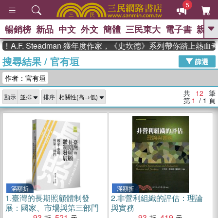
5
暢銷榜
新品
中文
外文
簡體
三民東大
電子書
親子
GO
.F. Steadman 獲年度作家，《史坎德》系列帶你踏上熱血奇
搜尋結果
/
官有垣
、
熱搜：
東野圭吾
高希均教授回憶錄
篩選
、
、
、
The Odyssey
父親節
如果歷
作者：官有垣
、
、
史是一群喵
暑期推薦
國際布克
、
、
獎 臺灣漫遊錄
方念華
台灣的李
共
12
筆
顯示
排序
、
、
登輝時代
數學女孩：黎曼猜想
第
1
/ 1
頁
偉大的迷走神經
滿額折
滿額折
1.
臺灣的長期照顧體制發
2.
非營利組織的評估：理論
展：國家、市場與第三部門
與實務
93
521
93
419