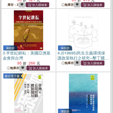
庫存：2
無庫存
滿額折
滿額折
3.
半世紀耕耘：美國亞洲基
4.
(019695)民生主義環境保
金會與台灣
護政策執行之研究─墾丁國家
95
266
公園的個案分析
無庫存
無庫存
書紐電子書
滿額折