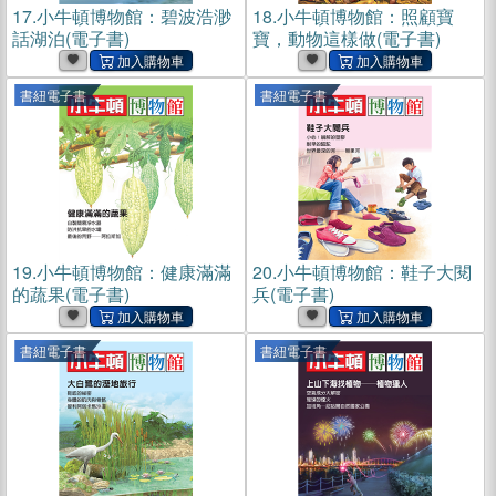
17.
小牛頓博物館：碧波浩渺
18.
小牛頓博物館：照顧寶
話湖泊(電子書)
寶，動物這樣做(電子書)
書紐電子書
書紐電子書
19.
小牛頓博物館：健康滿滿
20.
小牛頓博物館：鞋子大閱
的蔬果(電子書)
兵(電子書)
書紐電子書
書紐電子書