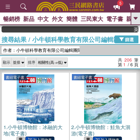
5
暢銷榜
新品
中文
外文
簡體
三民東大
電子書
親子
GO
英國出版界
搜尋結果
/
小牛頓科學教育有限公司編輯團隊
、
熱搜：
東野圭吾
高希均教授回憶錄
篩選
、
、
、
The Odyssey
父親節
花開錦
作者：小牛頓科學教育有限公司編輯團隊
、
、
、
繡
暑期推薦
方念華
台灣的
、
李登輝時代
數學女孩：黎曼猜想
共
206
筆
顯示
排序
、
、
偉大的迷走神經
如果歷史是一
第
1
/ 6
頁
、
群喵
臺灣漫遊錄
書紐電子書
書紐電子書
1.
小牛頓博物館：冰融的大
2.
小牛頓博物館：鮭魚大洄
地(電子書)
游(電子書)