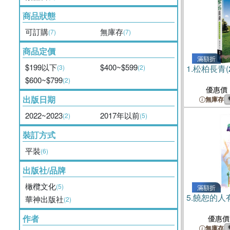
商品狀態
可訂購
無庫存
(7)
(7)
商品定價
滿額折
$199以下
$400~$599
(3)
(2)
1.
松柏長青(
$600~$799
(2)
優惠價
出版日期
無庫存
2022~2023
2017年以前
(2)
(5)
裝訂方式
平裝
(6)
出版社/品牌
橄欖文化
(5)
滿額折
5.
饒恕的人
華神出版社
(2)
作者
優惠價
無庫存