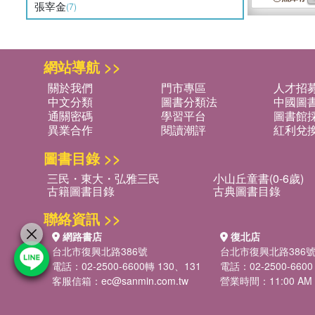
張宰金
(7)
網站導航 >>
關於我們
門市專區
人才招
中文分類
圖書分類法
中國圖
通關密碼
學習平台
圖書館採
異業合作
閱讀潮評
紅利兌
圖書目錄 >>
三民・東大・弘雅三民
小山丘童書(0-6歲)
古籍圖書目錄
古典圖書目錄
聯絡資訊 >>
網路書店
復北店
台北市復興北路386號
台北市復興北路386
電話：02-2500-6600轉 130、131
電話：02-2500-6600
客服信箱：
ec@sanmin.com.tw
營業時間：11:00 AM -