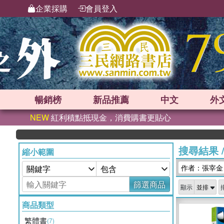
企業採購
會員登入
暢銷榜
新品
推薦
中文
外
NEW
紅利積點抵現金，消費購書更貼心
搜尋結果
縮小範圍
作者：張宰金
篩選商品
顯示
商品類型
繁體書
(7)