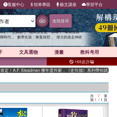
客服中心
領券專區
藝文講座
學習平台
進階搜尋
GO
、
、
、
sey
父親節
如果歷史是一群喵
暑期推薦
、
、
輝時代
數學女孩：黎曼猜想
偉大的迷走神經
子
文具選物
漫畫
教科考用
165反詐騙
A.F. Steadman 獲年度作家，《史坎德》系列帶你踏上熱血
共
7
筆
第
1
/ 1
頁