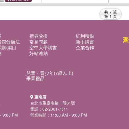
共
7
筆
第
1
頁
募
禮券兌換
紅利積點
聚
書館分類法
常見問題
新手購書
購/編目
空中大學購書
企業合作
換
好站連結
兒童・青少年(7歲以上)
畢業禮品
重南店
號
台北市重慶南路一段61號
電話：02-2361-7511
 9:00 PM
營業時間：11:00 AM - 9:00 PM