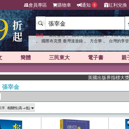
會員專區
購物車
通知
紅利兌換
5
、
、
熱搜：
東野圭吾
高希均教授回憶錄
The Odys
、
、
、
國際布克獎 臺灣漫遊錄
方念華
台灣的李登
文
簡體
三民東大
電子書
親
英國出版界指標大獎肯定！
/
張宰金
排序