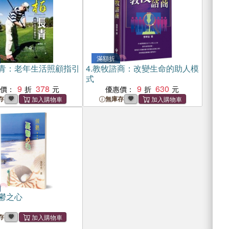
滿額折
青：老年生活照顧指引
4.
教牧諮商：改變生命的助人模
式
9
378
9
630
惠價：
優惠價：
存
無庫存
鬱之心
存