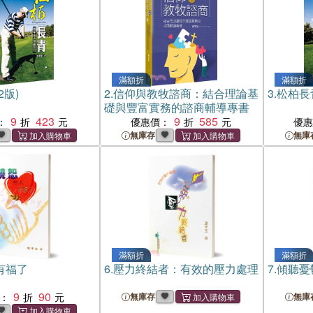
滿額折
滿額折
2版)
2.
信仰與教牧諮商：結合理論基
3.
松柏長
礎與豐富實務的諮商輔導專書
9
423
9
585
：
優惠價：
優
無庫存
無庫
滿額折
滿額折
有福了
6.
壓力終結者：有效的壓力處理
7.
傾聽憂
9
90
：
無庫存
無庫