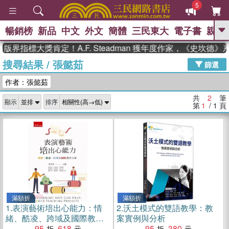
5
暢銷榜
新品
中文
外文
簡體
三民東大
電子書
親子
GO
版界指標大獎肯定！A.F. Steadman 獲年度作家，《史坎德
搜尋結果
/
張懿茹
、
熱搜：
東野圭吾
高希均教授回憶錄
篩選
、
、
、
The Odyssey
父親節
如果歷
作者：張懿茹
、
、
史是一群喵
暑期推薦
國際布克
、
、
獎 臺灣漫遊錄
方念華
台灣的李
共
2
筆
顯示
排序
、
、
登輝時代
數學女孩：黎曼猜想
第
1
/ 1
頁
偉大的迷走神經
滿額折
滿額折
1.
表演藝術培出心能力：情
2.
沃土模式的雙語教學：教
緒、酷凌、跨域及國際教學
案實例與分析
方案
95
618
95
380