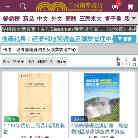
5
暢銷榜
新品
中文
外文
簡體
三民東大
電子書
親子
GO
指標大獎肯定！A.F. Steadman 獲年度作家，《史坎德》
搜尋結果
/
經濟部地質調查及礦業管理中心
、
熱搜：
東野圭吾
高希均教授回憶錄
篩選
、
、
、
The Odyssey
父親節
如果歷
作者：經濟部地質調查及礦業管理中心
、
、
史是一群喵
暑期推薦
國際布克
、
、
獎 臺灣漫遊錄
方念華
台灣的李
共
3
筆
顯示
排序
、
、
登輝時代
數學女孩：黎曼猜想
第
1
/ 1
頁
偉大的迷走神經
79 折
滿額折
1.
114年度砂土石產銷調查報
2.
前瞻基礎建設計畫：地熱
告
潛能區基礎調查成果彙編
79
284
9
270