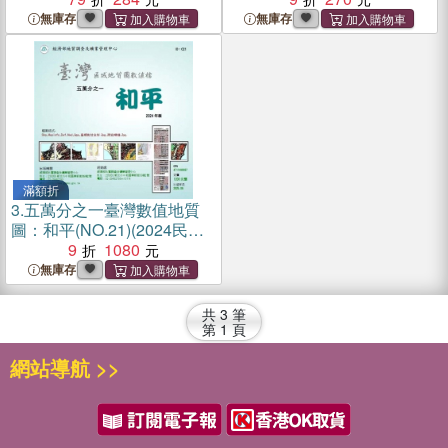
無庫存
無庫存
滿額折
3.
五萬分之一臺灣數值地質
圖：和平(NO.21)(2024民國
113) (光碟)
9
1080
無庫存
共
3
筆
第
1
頁
網站導航 >>