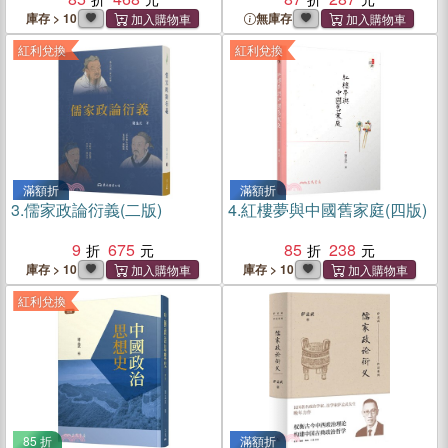
庫存 > 10
無庫存
紅利兌換
紅利兌換
滿額折
滿額折
3.
儒家政論衍義(二版)
4.
紅樓夢與中國舊家庭(四版)
9
675
85
238
庫存 > 10
庫存 > 10
紅利兌換
85 折
滿額折