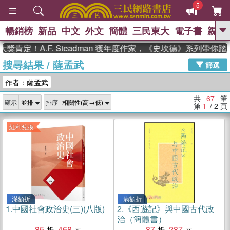
5
暢銷榜
新品
中文
外文
簡體
三民東大
電子書
親子
GO
A.F. Steadman 獲年度作家，《史坎德》系列帶你踏上熱血
搜尋結果
/
薩孟武
、
熱搜：
東野圭吾
高希均教授回憶錄
篩選
、
、
、
The Odyssey
父親節
如果歷
作者：薩孟武
、
、
史是一群喵
暑期推薦
國際布克
、
、
獎 臺灣漫遊錄
方念華
台灣的李
共
67
筆
顯示
排序
、
、
登輝時代
數學女孩：黎曼猜想
第
1
/ 2
頁
偉大的迷走神經
紅利兌換
滿額折
滿額折
1.
中國社會政治史(三)(八版)
2.
《西遊記》與中國古代政
治（簡體書）
85
468
87
287