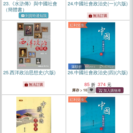
23.
《水滸傳》與中國社會
24.
中國社會政治史(一)(六版)
（簡體書）
到貨時通知我
無法訂購
紅利兌換
滿額折
25.
西洋政治思想史(六版)
26.
中國社會政治史(四)(六版)
85
374
無法訂購
庫存 > 10
紅利兌換