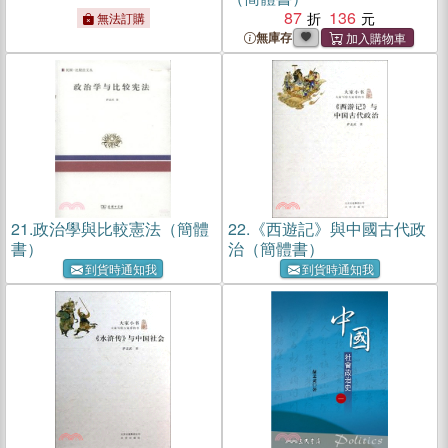
87
136
無法訂購
無庫存
21.
政治學與比較憲法（簡體
22.
《西遊記》與中國古代政
書）
治（簡體書）
到貨時通知我
到貨時通知我