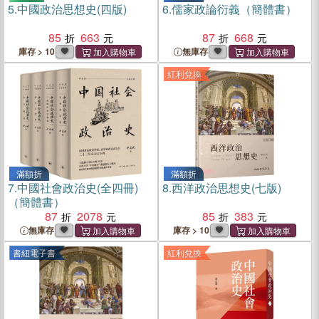
5.
中國政治思想史(四版)
6.
儒家政論衍義（簡體書）
85
663
87
668
庫存 > 10
無庫存
紅利兌換
滿額折
滿額折
7.
中國社會政治史(全四冊)
8.
西洋政治思想史(七版)
（簡體書）
87
2078
85
383
無庫存
庫存 > 10
書紐電子書
紅利兌換