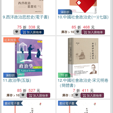
滿額折
9.
西洋政治思想史(電子書)
10.
中國社會政治史(一)(七版)
75
338
85
468
庫存 > 10
紅利兌換
滿額折
70 折
11.
政治學(五版)
12.
中國社會政治史‧宋元明卷
（簡體書）
85
527
7
411
庫存 > 10
庫存：2
書紐電子書
書紐電子書