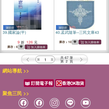
滿額折
滿額折
39.
國家論(平)
40.
孟武隨筆─三民文庫43
9
126
庫存 > 10
庫存：6
共
67
筆
第
2
頁
網站導航 >>
聚焦三民 >>