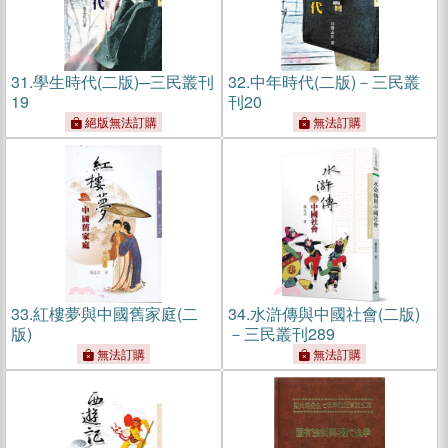
31.
學生時代(二版)─三民叢刊
32.
中年時代(二版)－三民叢
19
刊20
絕版無法訂購
無法訂購
33.
紅樓夢與中國舊家庭(二
34.
水滸傳與中國社會(二版)
版)
－三民叢刊289
無法訂購
無法訂購