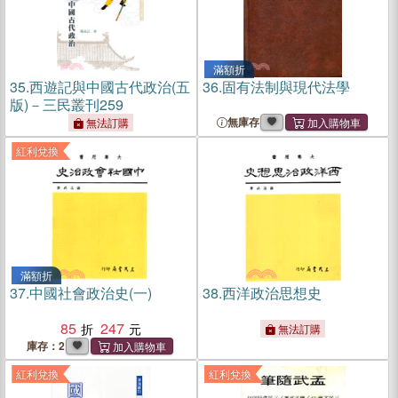
滿額折
35.
西遊記與中國古代政治(五
36.
固有法制與現代法學
版)－三民叢刊259
無庫存
無法訂購
紅利兌換
滿額折
37.
中國社會政治史(一)
38.
西洋政治思想史
85
247
無法訂購
庫存：2
紅利兌換
紅利兌換