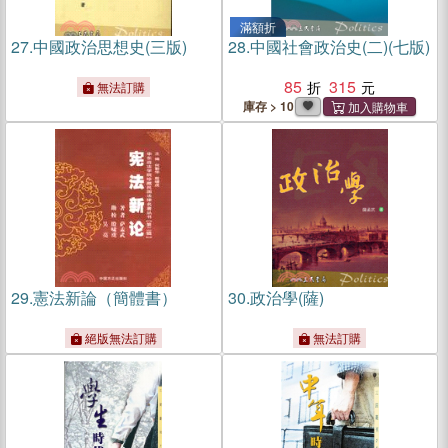
滿額折
27.
中國政治思想史(三版)
28.
中國社會政治史(二)(七版)
85
315
無法訂購
庫存 > 10
29.
憲法新論（簡體書）
30.
政治學(薩)
絕版無法訂購
無法訂購