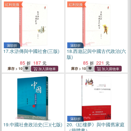
紅利兌換
紅利兌換
滿額折
滿額折
17.
水滸傳與中國社會(三版)
18.
西遊記與中國古代政治(六
版)
85
187
85
221
庫存 > 10
庫存 > 10
滿額折
19.
中國社會政治史(三)(七版)
20.
《紅樓夢》與中國舊家庭
（簡體書）