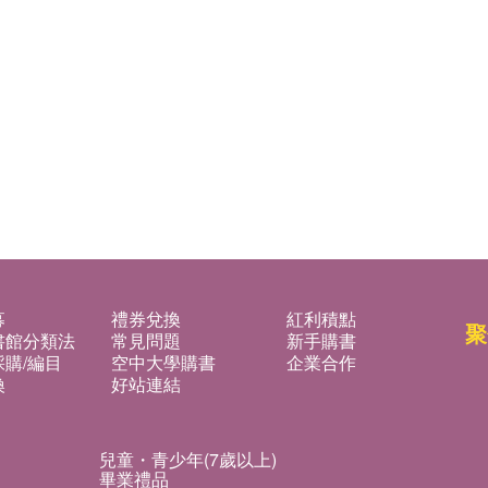
募
禮券兌換
紅利積點
聚
書館分類法
常見問題
新手購書
購/編目
空中大學購書
企業合作
換
好站連結
兒童・青少年(7歲以上)
畢業禮品