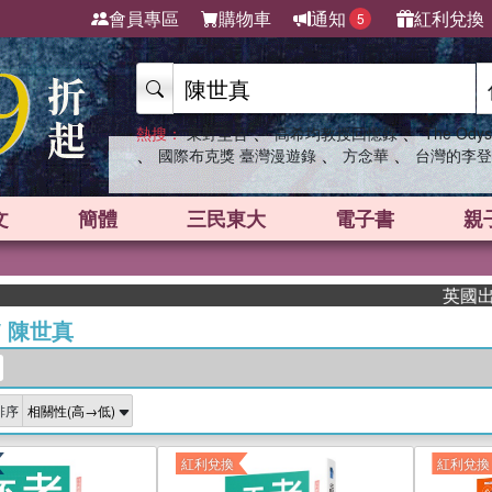
會員專區
購物車
通知
紅利兌換
5
、
、
熱搜：
東野圭吾
高希均教授回憶錄
The Odys
、
、
、
國際布克獎 臺灣漫遊錄
方念華
台灣的李登
文
簡體
三民東大
電子書
親
英國出版界
/
陳世真
排序
紅利兌換
紅利兌換