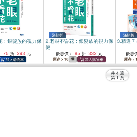
滿額折
滿額折
花：銀髮族的視力保
2.
老眼不昏花：銀髮族的視力保
3.
精選７
健
75
293
85
332
：
優惠價：
優惠
庫存 > 10
庫存 > 
共
4
筆
第
1
頁