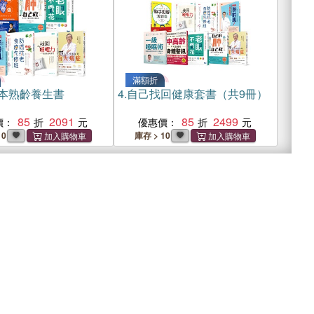
滿額折
本熟齡養生書
4.
自己找回健康套書（共9冊）
85
2091
85
2499
價：
優惠價：
10
庫存 > 10