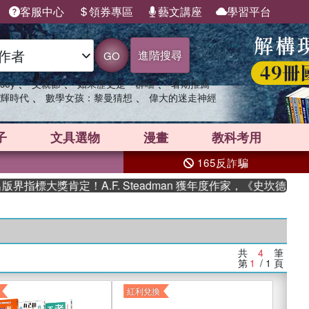
客服中心
領券專區
藝文講座
學習平台
進階搜尋
GO
、
、
、
sey
父親節
如果歷史是一群喵
暑期推薦
、
、
輝時代
數學女孩：黎曼猜想
偉大的迷走神經
子
文具選物
漫畫
教科考用
165反詐騙
指標大獎肯定！A.F. Steadman 獲年度作家，《史坎德》系
共
4
筆
第
1
/ 1
頁
紅利兌換