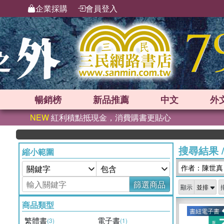
企業採購
會員登入
暢銷榜
新品
推薦
中文
外
NEW
紅利積點抵現金，消費購書更貼心
搜尋結果
縮小範圍
作者：陳世真
篩選商品
顯示
商品類型
書紐電子書
繁體書
電子書
(3)
(1)