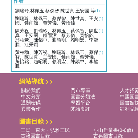
作者
劉瑞玲,林佩玉,蔡傑智,陳世真,王安國 等
(1)
劉瑞玲、林佩玉、蔡傑智、陳世真、王安
(1)
國、鍾雨潔、蔡芳儀、黃怡銘
陳芳祝、劉瑞玲、林佩玉、蔡傑智、陳世
(1)
真、王安國、鍾雨潔、蔡芳儀、黃怡銘、
邱柏豪、陳錫中、趙昭明、賴明宏、李龍
騰、江秉穎
黃柏勳、陳芳祝、劉瑞玲、林佩玉、蔡傑
(1)
智、陳世真、王安國、鍾雨潔、蔡芳儀、
黃怡銘、趙昭明、賴明宏、陳錫中、李龍
騰
網站導航 >>
關於我們
門市專區
人才招
中文分類
圖書分類法
中國圖
通關密碼
學習平台
圖書館採
異業合作
閱讀潮評
紅利兌
圖書目錄 >>
三民・東大・弘雅三民
小山丘童書(0-6歲)
古籍圖書目錄
古典圖書目錄