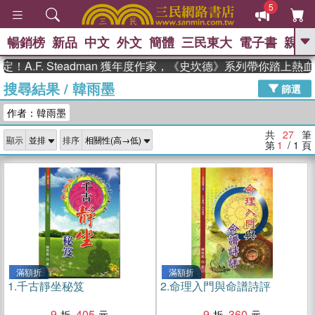
5
暢銷榜
新品
中文
外文
簡體
三民東大
電子書
親子
GO
.F. Steadman 獲年度作家，《史坎德》系列帶你踏上熱血奇
搜尋結果
/
韓雨墨
、
熱搜：
東野圭吾
高希均教授回憶錄
篩選
、
、
、
The Odyssey
父親節
如果歷
作者：韓雨墨
、
、
史是一群喵
暑期推薦
國際布克
、
、
獎 臺灣漫遊錄
方念華
台灣的李
共
27
筆
顯示
排序
、
、
登輝時代
數學女孩：黎曼猜想
第
1
/ 1
頁
偉大的迷走神經
滿額折
滿額折
1.
千古靜坐秘笈
2.
命理入門與命譜詩評
9
405
9
360