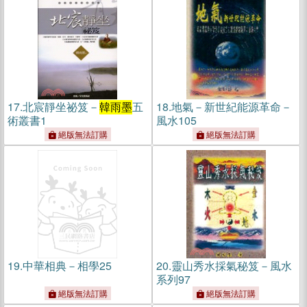
17.
北宸靜坐祕笈－
韓雨墨
五
18.
地氣－新世紀能源革命－
術叢書1
風水105
絕版無法訂購
絕版無法訂購
19.
中華相典－相學25
20.
靈山秀水採氣秘笈－風水
系列97
絕版無法訂購
絕版無法訂購