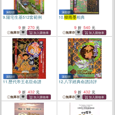
滿額折
滿額折
9.
陽宅生基512套範例
10.
韓雨墨
相典
9
270
9
540
無庫存
無庫存
滿額折
滿額折
11.
歷代帝王名臣命譜
12.
八字經典命譜詩評
9
432
9
432
無庫存
無庫存