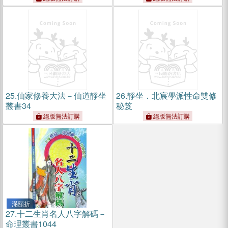
25.
仙家修養大法－仙道靜坐
26.
靜坐．北宸學派性命雙修
叢書34
秘笈
絕版無法訂購
絕版無法訂購
滿額折
27.
十二生肖名人八字解碼－
命理叢書1044