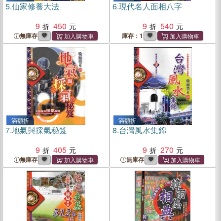
5.
仙家修養大法
6.
現代名人面相八字
9
450
9
540
無庫存
庫存：1
滿額折
滿額折
7.
地氣與採氣秘笈
8.
台灣風水集錦
9
405
9
270
無庫存
無庫存