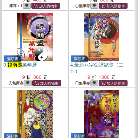
庫存：1
無庫存
滿額折
滿額折
3.
韓雨墨
萬年曆
4.
最新八字命譜總覽（二
冊）
9
360
9
1080
無庫存
無庫存
滿額折
滿額折