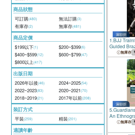
商品狀態
可訂購
無法訂購
(480)
(3)
有庫存
無庫存
(2)
(481)
滿額折
商品定價
1.
BJJ Traini
Guided Brazi
$199以下
$200~$399
(1)
(6)
Training Log
無庫存
$400~$599
$600~$799
(12)
(47)
BJJ Quotes
$800以上
(417)
Trackers, R
Competition
出版日期
2026年以後
2024~2025
(46)
(54)
2022~2023
2020~2021
(83)
(70)
2018~2019
2017年以前
(21)
(208)
滿額折
裝訂方式
5.
Guardians 
An Ethnogra
平裝
精裝
(259)
(201)
Memory Mak
無庫存
適讀年齡