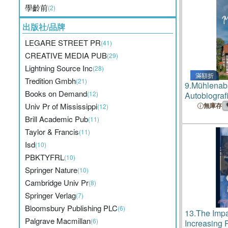
學齡前
(2)
出版社/品牌
LEGARE STREET PR
(41)
CREATIVE MEDIA PUB
(29)
Lightning Source Inc
(28)
滿額折
Tredition Gmbh
(21)
9.
Mühlenab
Books on Demand
(12)
Autobiograf
Univ Pr of Mississippi
無庫存
(12)
Brill Academic Pub
(11)
Taylor & Francis
(11)
Isd
(10)
PBKTYFRL
(10)
Springer Nature
(10)
Cambridge Univ Pr
(8)
Springer Verlag
(7)
Bloomsbury Publishing PLC
(6)
13.
The Impa
Palgrave Macmillan
(6)
Increasing 