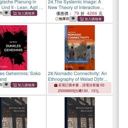
egische Planung in
24.
The Systemic Image: A
Und It - Lean, Agil &
New Theory of Interactive
sch: Strategien,
Real-Time Simulations
79
4266
存
優惠價：
Und Leitplanken Für
無庫存
ndigen Wandel
 Effektiv
es Geheimnis: Soko
28.
Nomadic Connectivity: An
and
Ethnography of Walad Djifir
Navigating Insecurities in
存
若需訂購本書，請電洽客服 02-
Central Africa
25006600[分機130、131]。