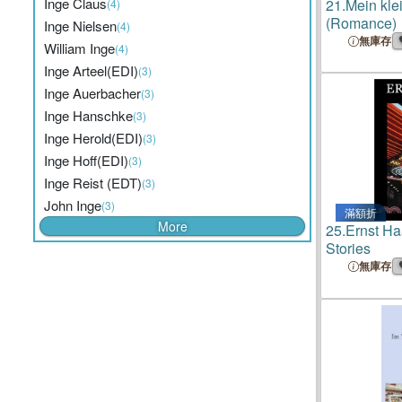
Inge Claus
21.
Mein kle
(4)
(Romance)
Inge Nielsen
(4)
無庫存
William Inge
(4)
Inge Arteel(EDI)
(3)
Inge Auerbacher
(3)
Inge Hanschke
(3)
Inge Herold(EDI)
(3)
Inge Hoff(EDI)
(3)
Inge Reist (EDT)
(3)
John Inge
(3)
滿額折
More
25.
Ernst Ha
Stories
無庫存