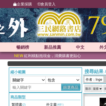
企業採購
會員登入
暢銷榜
新品
推薦
中文
外
NEW
紅利積點抵現金，消費購書更貼心
搜尋結果
縮小範圍
作者：Inge
篩選商品
顯示
商品類型
繁體書
外文書
(2)
(481)