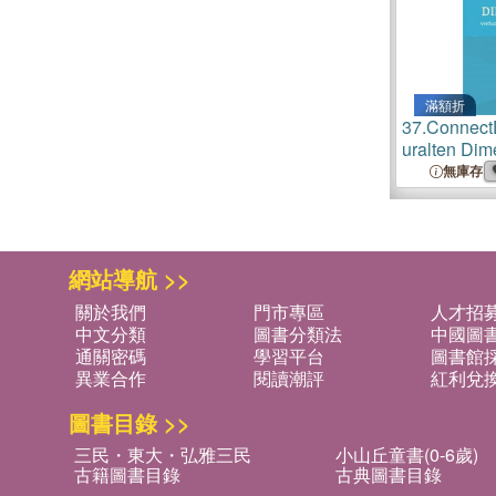
滿額折
37.
Connect
uralten Dim
Verfluchung
無庫存
Verwünschu
gibt es das 
網站導航 >>
關於我們
門市專區
人才招
中文分類
圖書分類法
中國圖
通關密碼
學習平台
圖書館採
異業合作
閱讀潮評
紅利兌
圖書目錄 >>
三民・東大・弘雅三民
小山丘童書(0-6歲)
古籍圖書目錄
古典圖書目錄