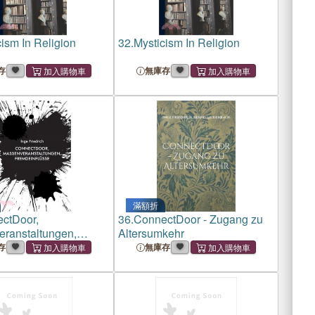
ism In Religion
32.
Mysticism In Religion
存
無庫存
滿額折
ctDoor,
36.
ConnectDoor - Zugang zu
ranstaltungen,
Altersumkehr
flüsse
存
無庫存