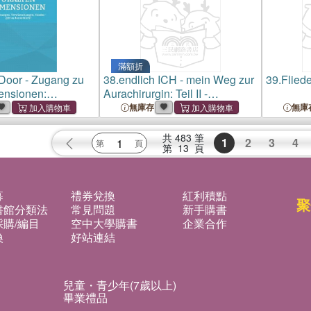
滿額折
Door - Zugang zu
38.
endlich ICH - mein Weg zur
39.
Fliede
ensionen:
Aurachirurgin: Teil II -
en,
Klientenberichte
無庫存
無庫
ngen, Voodoo -
wirklich?
共
483
筆
1
2
3
4
第
13
頁
募
禮券兌換
紅利積點
聚
書館分類法
常見問題
新手購書
購/編目
空中大學購書
企業合作
換
好站連結
兒童・青少年(7歲以上)
畢業禮品