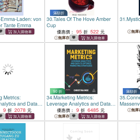
滿額折
e-Emma-Laden: von
30.
Tales Of The Hove Amber
31.
Mystic
er Tante Emma
Cup
95
522
優惠價：
無庫
無庫存
90 折
滿額折
g Metrics:
34.
Marketing Metrics:
35.
Conne
alytics and Data
Leverage Analytics and Data
Massenve
 Marketing
9
2078
to Optimize Marketing
9
6485
Fremdein
：
優惠價：
無庫
Strategies
無庫存