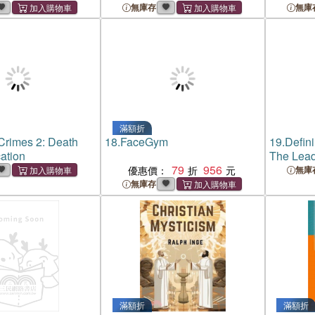
cal Developments,
Technological Developments,
無庫存
無庫
 in the Information
Particularly in the Information
he Transatlantic
Sector, on the Transatlantic
Alliance
滿額折
Crimes 2: Death
18.
FaceGym
19.
Defin
ation
The Lead
79
956
Scoundrel
優惠價：
無庫
無庫存
滿額折
滿額折