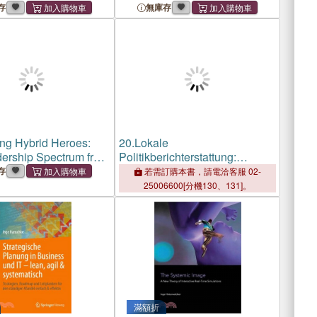
存
無庫存
ing Hybrid Heroes:
20.
Lokale
ership Spectrum from
Politikberichterstattung:
 to Saint
Inhalte, Leistungen, Formate
存
若需訂購本書，請電洽客服 02-
Und Attraktivitätsfaktoren Aus
25006600[分機130、131]。
Der Perspektive Des
Publikums
滿額折