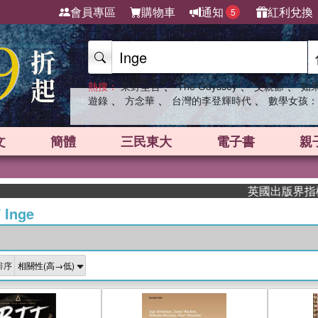
會員專區
購物車
通知
紅利兌換
5
、
、
、
熱搜：
東野圭吾
The Odyssey
父親節
如
、
、
、
遊錄
方念華
台灣的李登輝時代
數學女孩：
文
簡體
三民東大
電子書
親
英國出版界指標大獎肯定！
/
Inge
排序