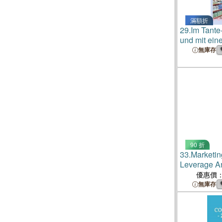
滿額折
29.
Im Tant
und mit ein
無庫存
90 折
33.
Marketin
Leverage An
to Optimize
優惠價
Strategies
無庫存