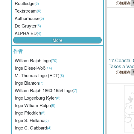
Technologi
Routledge
無庫存
(6)
Particularly
Textstream
(6)
Sector, on t
Authorhouse
(5)
Alliance
De Gruyter
(5)
ALPHA ED
(4)
More
作者
17.
Coastal 
William Ralph Inge
(70)
Takes a Vac
Inge Diesel-Voß
(14)
無庫存
M. Thomas Inge (EDT)
(8)
Inge Blanton
(7)
William Ralph 1860-1954 Inge
(7)
Inge Logenburg Kyler
(6)
Inge William Ralph
(6)
Inge Friedrich
(5)
Inge S. Helland
(5)
Inge C. Gabbard
(4)