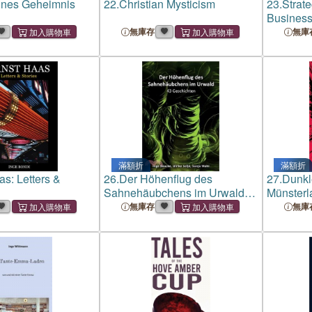
ines Geheimnis
22.
Christian Mysticism
23.
Strat
Business 
Systemati
無庫存
無庫
Roadmap 
Den Stä
Einfach &
滿額折
滿額折
as: Letters &
26.
Der Höhenflug des
27.
Dunkl
Sahnehäubchens im Urwald:
Münsterl
43 Geschichten
無庫存
無庫