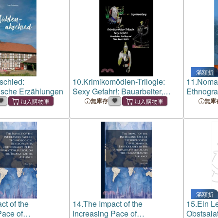
滿額折
schied:
10.
Krimikomödien-Trilogie:
11.
Nomad
ische Erzählungen
Sexy Gefahr!: Bauarbeiter,
Ethnograp
Pool Boy und Pizza-Boy in
Navigatin
無庫存
無庫
Gefahr
Central A
滿額折
ct of the
14.
The Impact of the
15.
Ein Le
Pace of
Increasing Pace of
Obstsala