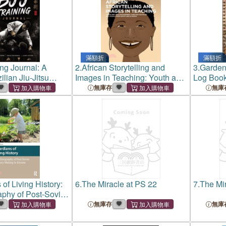
滿額折
滿額折
ng Journal: A
2.
African Storytelling and
3.
Garden
lian Jiu-Jitsu
Images in Teaching: Youth and
Log Boo
 with Inspirational
Crisis Management Through
無庫存
無庫
, Technique
Folktales and Visuals from
olling Logs,
Kenya and Ethiopia
 Goals, Pr
of Living History:
6.
The Miracle at PS 22
7.
The Mir
phy of Post-Soviet
ing in Estonia
無庫存
無庫