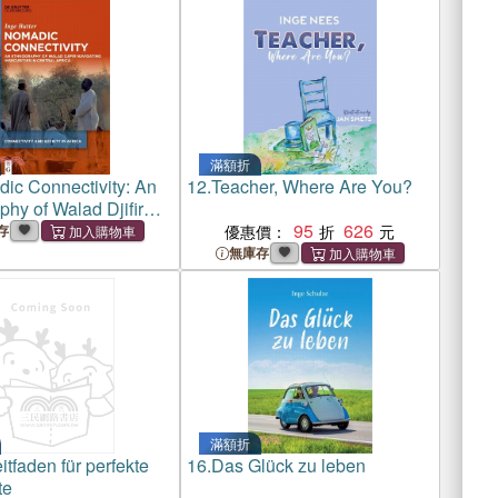
滿額折
ic Connectivity: An
12.
Teacher, Where Are You?
hy of Walad Djifir
g Insecurities in
95
626
存
優惠價：
frica
無庫存
滿額折
itfaden für perfekte
16.
Das Glück zu leben
te