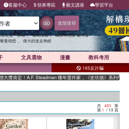
客服中心
領券專區
藝文講座
學習平台
進階搜尋
GO
、
、
果歷史是一群喵
暑期推薦
國際布克獎 臺灣漫
、
黎曼猜想
偉大的迷走神經
子
文具選物
漫畫
教科考用
165反詐騙
A.F. Steadman 獲年度作家，《史坎德》系列帶你踏上熱血
共
483
筆
第
1
/ 13
頁