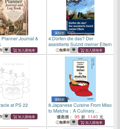
滿額折
 Planner Journal &
4.
Dürfen die das? Der
k
assistierte Suizid meiner Eltern
存
無庫存
滿額折
acle at PS 22
8.
Japanese Cuisine From Miso
to Matcha：A Culinary
Discovery in 150 Tips
95
1140
存
優惠價：
無庫存