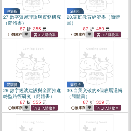
滿額折
滿額折
27.
數字貿易理論與實務研究
28.
家庭教育經濟學（簡體
（簡體書）
書）
87
355
87
459
無庫存
無庫存
滿額折
滿額折
29.
數字經濟建設與全面推進
30.
自我突破的8個底層邏輯
轉型路徑研究（簡體書）
（簡體書）
87
355
87
339
無庫存
無庫存