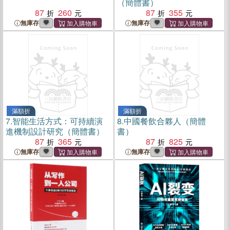
（簡體書）
87
260
87
355
無庫存
無庫存
滿額折
滿額折
7.
智能生活方式：可持續演
8.
中國餐飲合夥人（簡體
進機制設計研究（簡體書）
書）
87
365
87
825
無庫存
無庫存