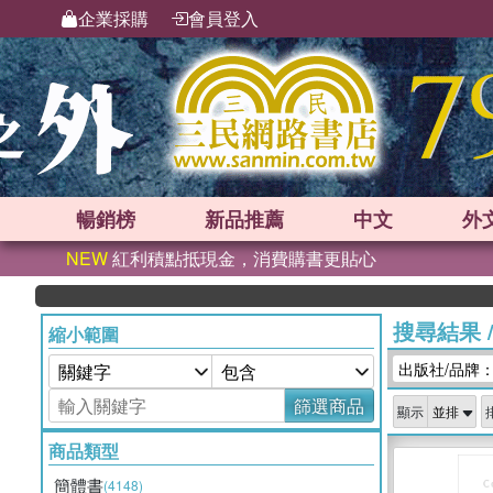
企業採購
會員登入
暢銷榜
新品
推薦
中文
外
NEW
紅利積點抵現金，消費購書更貼心
搜尋結果
縮小範圍
出版社/品牌
篩選商品
顯示
商品類型
簡體書
(4148)