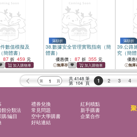
滿額折
滿額折
器件數值模擬及
38.
數據安全管理實戰指南（簡
39.
公路
實現（簡體書）
體書）
究（簡體
87
459
87
355
：
優惠價：
優惠
無庫存
無庫
共
4148
筆
1
2
3
4
第
104
頁
募
禮券兌換
紅利積點
聚
書館分類法
常見問題
新手購書
購/編目
空中大學購書
企業合作
換
好站連結