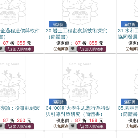
滿額折
滿額折
程全過程造價與軟件
30.
岩土工程勘察新技術探究
31.
水利
書）
（簡體書）
協同發展
87
355
87
355
：
優惠價：
優惠
無庫存
無庫
滿額折
滿額折
理導論：從微觀到宏
34.
“00後”大學生思想行為特點
35.
園林
）
與引導對策研究（簡體書）
（簡體書
87
260
87
188
：
優惠價：
優惠
無庫存
無庫