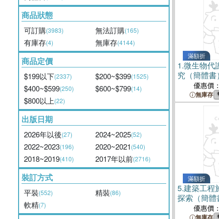
商品狀態
可訂購
無法訂購
(3983)
(165)
有庫存
無庫存
(4)
(4144)
滿額折
商品定價
1.
微生物代
究（簡體書
$199以下
$200~$399
(2337)
(1525)
優惠價
$400~$599
$600~$799
(250)
(14)
無庫存
$800以上
(22)
出版日期
2026年以後
2024~2025
(27)
(52)
2022~2023
2020~2021
(196)
(540)
2018~2019
2017年以前
(410)
(2716)
裝訂方式
滿額折
5.
建築工程
平裝
精裝
(552)
(86)
探索（簡體
軟精
(7)
優惠價
無庫存