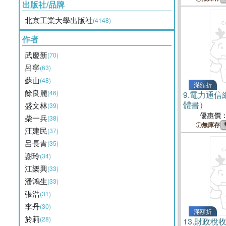
出版社/品牌
北京工業大學出版社
(4148)
作者
武慶新
(70)
呂寧
(63)
蘇山
(48)
滿額折
餘良麗
(46)
9.
電力通信
體書）
盛文林
(39)
優惠價
柴一兵
(38)
無庫存
汪建民
(37)
呂長青
(35)
謝玲
(34)
江樂興
(33)
潘鴻生
(33)
張浩
(31)
李丹
(30)
滿額折
於莉
(28)
13.
財政稅