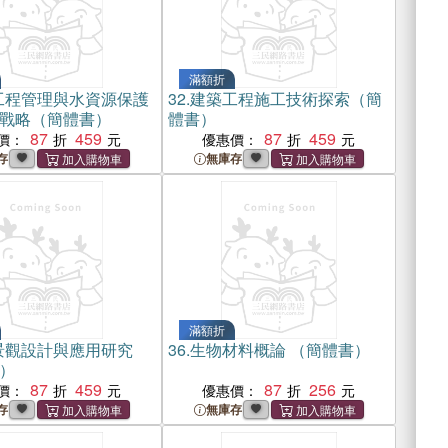
滿額折
工程管理與水資源保護
32.
建築工程施工技術探索（簡
戰略（簡體書）
體書）
87
459
87
459
價：
優惠價：
存
無庫存
滿額折
景觀設計與應用研究
36.
生物材料概論 （簡體書）
）
87
459
87
256
價：
優惠價：
存
無庫存