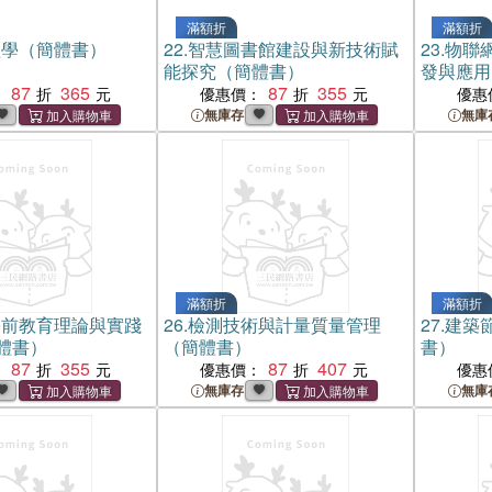
滿額折
滿額折
理學（簡體書）
22.
智慧圖書館建設與新技術賦
23.
物聯
能探究（簡體書）
發與應用
87
365
87
355
：
優惠價：
優惠
無庫存
無庫
滿額折
滿額折
學前教育理論與實踐
26.
檢測技術與計量質量管理
27.
建築
體書）
（簡體書）
書）
87
355
87
407
：
優惠價：
優惠
無庫存
無庫