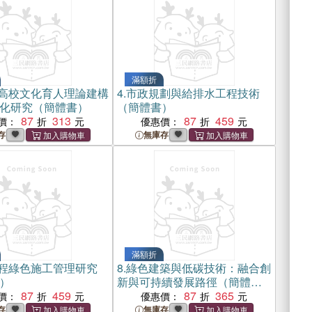
滿額折
高校文化育人理論建構
4.
市政規劃與給排水工程技術
化研究（簡體書）
（簡體書）
87
313
87
459
價：
優惠價：
存
無庫存
滿額折
程綠色施工管理研究
8.
綠色建築與低碳技術：融合創
）
新與可持續發展路徑（簡體
87
459
書）
87
365
價：
優惠價：
存
無庫存