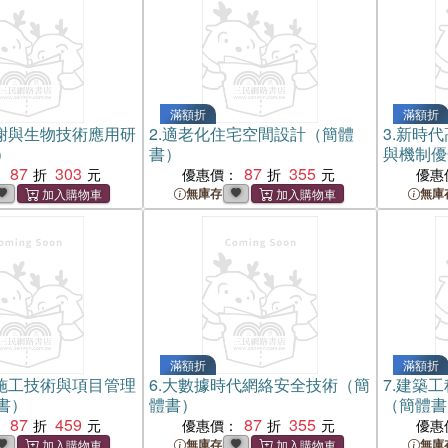
滿額折
滿額折
謝與生物技術應用研
2.
適老化住宅空間設計（簡體
3.
新時代
）
書）
與機制優
87
303
87
355
：
優惠價：
優惠
無庫存
無庫
滿額折
滿額折
施工技術與項目管理
6.
大數據時代網絡安全技術（簡
7.
建築工
書）
體書）
（簡體書
87
459
87
355
：
優惠價：
優惠
無庫存
無庫