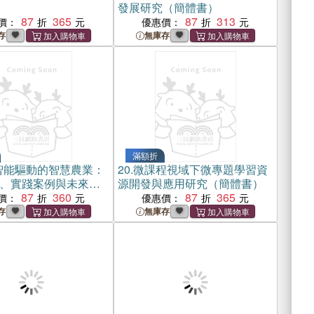
發展研究（簡體書）
87
365
87
313
價：
優惠價：
存
無庫存
滿額折
智能驅動的智慧農業：
20.
微課程視域下微專題學習資
、實踐案例與未來趨
源開發與應用研究（簡體書）
書）
87
360
87
365
價：
優惠價：
存
無庫存