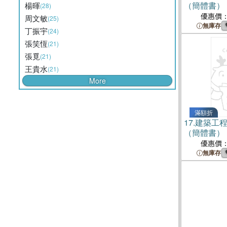
（簡體書）
楊暉
(28)
優惠價
周文敏
(25)
無庫存
丁振宇
(24)
張笑恆
(21)
張覓
(21)
王貴水
(21)
More
滿額折
17.
建築工
（簡體書）
優惠價
無庫存