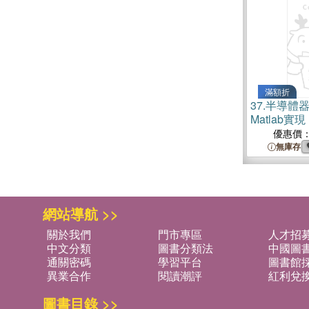
滿額折
37.
半導體
Matlab
優惠價
無庫存
網站導航 >>
關於我們
門市專區
人才招
中文分類
圖書分類法
中國圖
通關密碼
學習平台
圖書館採
異業合作
閱讀潮評
紅利兌
圖書目錄 >>