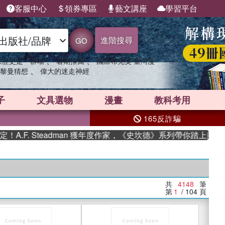
客服中心
領券專區
藝文講座
學習平台
進階搜尋
GO
、
、
果歷史是一群喵
暑期推薦
國際布克獎 臺灣漫
、
黎曼猜想
偉大的迷走神經
子
文具選物
漫畫
教科考用
165反詐騙
 Steadman 獲年度作家，《史坎德》系列帶你踏上熱血奇幻旅
共
4148
筆
第
1
/ 104
頁