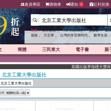
會員專區
購物車
通知
紅利兌換
5
、
、
、
熱搜：
東野圭吾
The Odyssey
父親節
如
、
、
、
遊錄
方念華
台灣的李登輝時代
數學女孩：
文
簡體
三民東大
電子書
親
英國出版界指標大獎肯定！A.F.
/
北京工業大學出版社
：北京工業大學出版社
排序