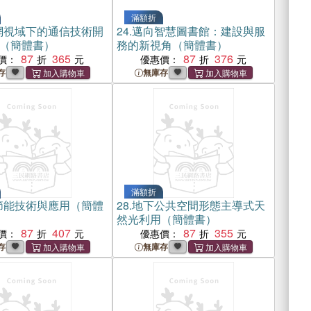
滿額折
網視域下的通信技術開
24.
邁向智慧圖書館：建設與服
（簡體書）
務的新視角（簡體書）
87
365
87
376
價：
優惠價：
存
無庫存
滿額折
節能技術與應用（簡體
28.
地下公共空間形態主導式天
然光利用（簡體書）
87
407
87
355
價：
優惠價：
存
無庫存