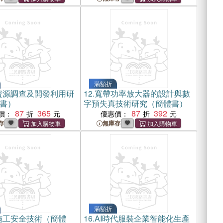
滿額折
資源調查及開發利用研
12.
寬帶功率放大器的設計與數
書）
字預失真技術研究（簡體書）
87
365
87
392
價：
優惠價：
存
無庫存
滿額折
施工安全技術（簡體
16.
AI時代服裝企業智能化生產