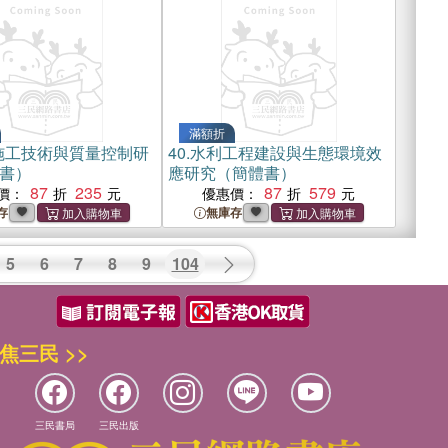
滿額折
施工技術與質量控制研
40.
水利工程建設與生態環境效
書）
應研究（簡體書）
87
235
87
579
價：
優惠價：
存
無庫存
5
6
7
8
9
104
焦三民 >>
三民書局
三民出版