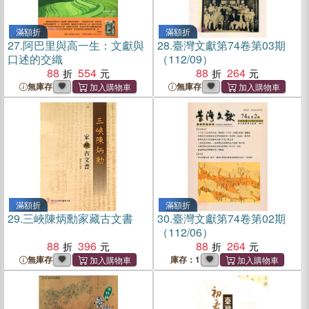
滿額折
滿額折
27.
阿巴里與高一生：文獻與
28.
臺灣文獻第74卷第03期
口述的交織
（112/09）
88
554
88
264
無庫存
無庫存
滿額折
滿額折
29.
三峽陳炳勳家藏古文書
30.
臺灣文獻第74卷第02期
（112/06）
88
396
88
264
無庫存
庫存：1