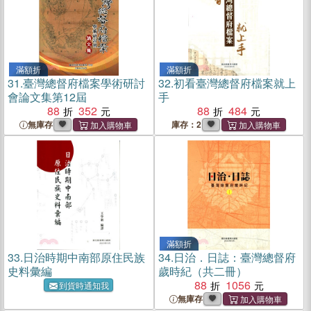
滿額折
滿額折
31.
臺灣總督府檔案學術研討
32.
初看臺灣總督府檔案就上
會論文集第12屆
手
88
352
88
484
無庫存
庫存：2
滿額折
33.
日治時期中南部原住民族
34.
日治．日誌：臺灣總督府
史料彙編
歲時紀（共二冊）
88
1056
到貨時通知我
無庫存