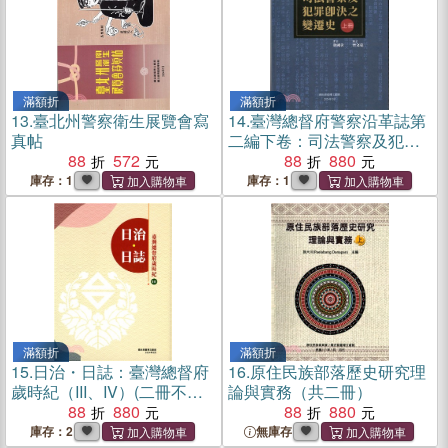
滿額折
滿額折
13.
臺北州警察衛生展覽會寫
14.
臺灣總督府警察沿革誌第
真帖
二編下卷：司法警察及犯罪
88
572
即決之變遷史（共二冊）
88
880
庫存：1
庫存：1
滿額折
滿額折
15.
日治・日誌：臺灣總督府
16.
原住民族部落歷史研究理
歲時紀（III、IV）(二冊不分
論與實務（共二冊）
售)
88
880
88
880
庫存：2
無庫存