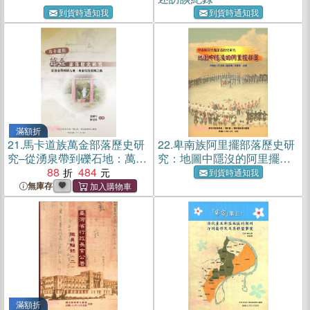
到貨時通知我
到貨時通知我
滿額折
21.
馬卡道族萬金部落歷史研
22.
卑南族阿里擺部落歷史研
究–從湧泉帶到礫石地：萬金
究：地圖中隱沒的阿里擺部
庄的流轉之路
88
484
落
到貨時通知我
無庫存
滿額折