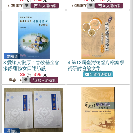
無庫存
無庫存
滿額折
3.
愛讓人復原：善牧基金會
4.
第13屆臺灣總督府檔案學
湯靜蓮修女口述訪談
術研討會論文集
88
396
到貨時通知我
庫存：4
滿額折