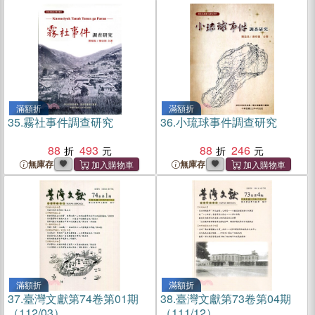
滿額折
滿額折
35.
霧社事件調查研究
36.
小琉球事件調查研究
88
493
88
246
無庫存
無庫存
滿額折
滿額折
37.
臺灣文獻第74卷第01期
38.
臺灣文獻第73卷第04期
（112/03）
（111/12）