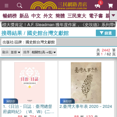
5
暢銷榜
新品
中文
外文
簡體
三民東大
電子書
親子
GO
定！A.F. Steadman 獲年度作家，《史坎德》系列帶你踏上
搜尋結果
/
國史館台灣文獻館
、
熱搜：
東野圭吾
高希均教授回憶錄
篩選
、
、
、
The Odyssey
父親節
如果歷
出版社/品牌：國史館台灣文獻館
、
、
史是一群喵
暑期推薦
國際布克
、
、
獎 臺灣漫遊錄
方念華
台灣的李
共
2442
筆
顯示
排序
、
、
登輝時代
數學女孩：黎曼猜想
第
1
/ 62
頁
偉大的迷走神經
滿額折
滿額折
1.
《日治・日誌：臺灣總督
2.
臺灣大事年表 2020－2024
府歲時紀》（Ⅶ、Ⅷ）(二冊
不分售)
88
704
88
132