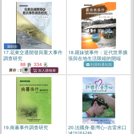
滿額折
17.
花東交通開發與重大事件
18.
羅妹號事件：近代世界擴
調查研究
張與在地生活限縮的開端
88
334
到貨時通知我
庫存：2
19.
南蕃事件調查研究
20.
法國身‧臺灣心–吉雷米口
述訪談紀錄