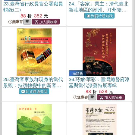
23.
臺灣省行政長官公署職員
24.
「客家」業主：清代臺北
輯錄(二)
新莊地區的潮州、汀州籍移
88
352
民及其移墾事業
到貨時通知我
無庫存
滿額折
25.
臺灣客家族群現身的當代
26.
蒔繪‧華彩：臺灣總督府漆
景觀：持續轉變中的新客家
器與當代漆藝特展專輯
性與族群關係
88
528
到貨時通知我
無庫存