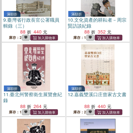
滿額折
滿額折
9.
臺灣省行政長官公署職員
10.
文化資產的耕耘者－周宗
輯錄（三）
賢訪談紀錄
88
440
88
352
庫存：2
庫存：1
滿額折
滿額折
11.
臺北州警察衛生展覽會紀
12.
嘉義雙溪口庄曾家古文書
錄
88
264
88
440
庫存：1
庫存：2