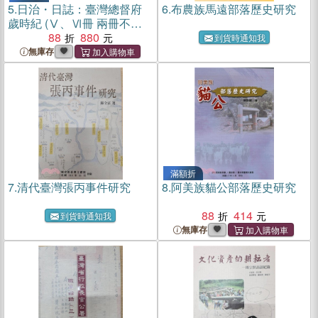
5.
日治・日誌：臺灣總督府
6.
布農族馬遠部落歷史研究
歲時紀 (Ⅴ、Ⅵ冊 兩冊不分
售)
88
880
到貨時通知我
無庫存
滿額折
7.
清代臺灣張丙事件研究
8.
阿美族貓公部落歷史研究
88
414
到貨時通知我
無庫存