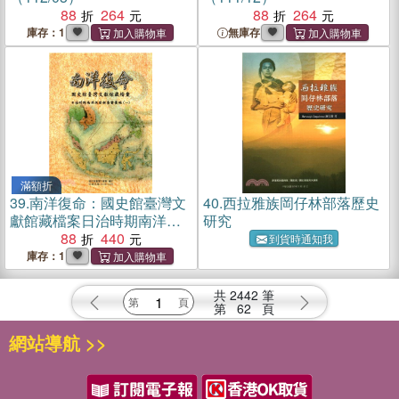
88
264
88
264
庫存：1
無庫存
滿額折
39.
南洋復命：國史館臺灣文
40.
西拉雅族岡仔林部落歷史
獻館藏檔案日治時期南洋視
研究
察報告書彙編（一）
88
440
到貨時通知我
庫存：1
共
2442
筆
第
62
頁
網站導航 >>