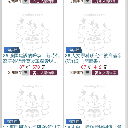
無庫存
無庫存
滿額折
滿額折
35.
強國建設的呼喚：新時代
36.
人文學科研究生教育論叢
高等外語教育改革探索與實
(第1輯)（簡體書）
踐（簡體書）
87
573
87
412
無庫存
無庫存
滿額折
滿額折
37.
專門用途外語研究(第5輯)
38.
走向一種整體性關懷：當