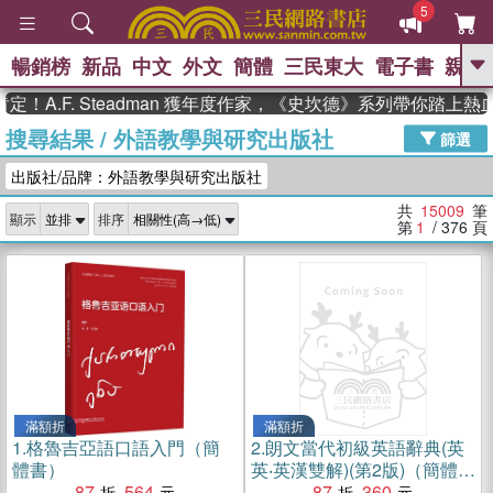
5
暢銷榜
新品
中文
外文
簡體
三民東大
電子書
親子
GO
.F. Steadman 獲年度作家，《史坎德》系列帶你踏上熱血奇
搜尋結果
/
外語教學與研究出版社
、
熱搜：
東野圭吾
高希均教授回憶錄
篩選
、
、
、
The Odyssey
父親節
如果歷
出版社/品牌：外語教學與研究出版社
、
、
史是一群喵
暑期推薦
國際布克
、
、
獎 臺灣漫遊錄
方念華
台灣的李
共
15009
筆
顯示
排序
、
、
登輝時代
數學女孩：黎曼猜想
第
1
/ 376
頁
偉大的迷走神經
滿額折
滿額折
1.
格魯吉亞語口語入門（簡
2.
朗文當代初級英語辭典(英
體書）
英‧英漢雙解)(第2版)（簡體
87
564
書）
87
360