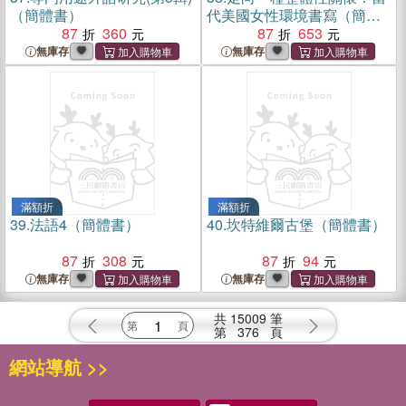
（簡體書）
代美國女性環境書寫（簡體
87
360
書）
87
653
無庫存
無庫存
滿額折
滿額折
39.
法語4（簡體書）
40.
坎特維爾古堡（簡體書）
87
308
87
94
無庫存
無庫存
共
15009
筆
第
376
頁
網站導航 >>