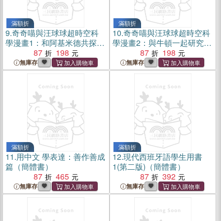
滿額折
滿額折
9.
奇奇喵與汪球球超時空科
10.
奇奇喵與汪球球超時空科
學漫畫1：和阿基米德共探浮
學漫畫2：與牛頓一起研究蘋
力之謎（簡體書）
87
198
果落地（簡體書）
87
198
無庫存
無庫存
滿額折
滿額折
11.
用中文 學表達：善作善成
12.
現代西班牙語學生用書
篇（簡體書）
1(第二版)（簡體書）
87
465
87
392
無庫存
無庫存