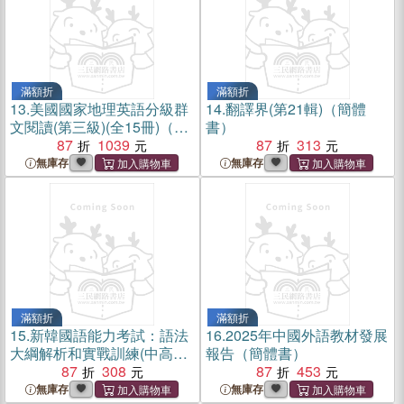
滿額折
滿額折
13.
美國國家地理英語分級群
14.
翻譯界(第21輯)（簡體
文閱讀(第三級)(全15冊)（簡
書）
體書）
87
1039
87
313
無庫存
無庫存
滿額折
滿額折
15.
新韓國語能力考試：語法
16.
2025年中國外語教材發展
大綱解析和實戰訓練(中高級‧
報告（簡體書）
第2版)（簡體書）
87
308
87
453
無庫存
無庫存