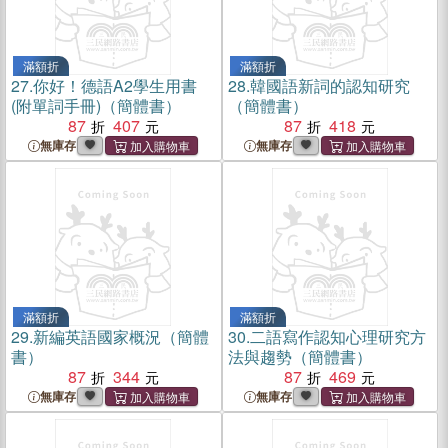
滿額折
滿額折
27.
你好！德語A2學生用書
28.
韓國語新詞的認知研究
(附單詞手冊)（簡體書）
（簡體書）
87
407
87
418
無庫存
無庫存
滿額折
滿額折
29.
新編英語國家概況（簡體
30.
二語寫作認知心理研究方
書）
法與趨勢（簡體書）
87
344
87
469
無庫存
無庫存