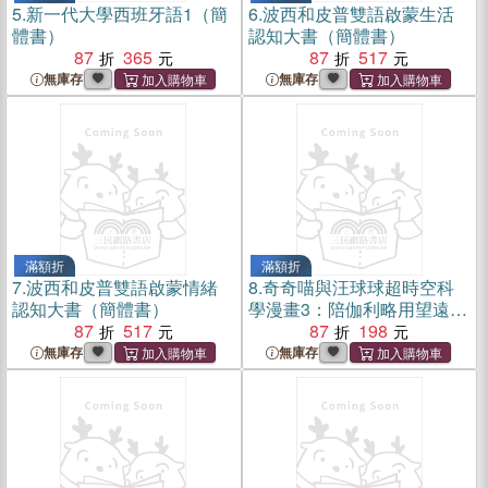
5.
新一代大學西班牙語1（簡
6.
波西和皮普雙語啟蒙生活
體書）
認知大書（簡體書）
87
365
87
517
無庫存
無庫存
滿額折
滿額折
7.
波西和皮普雙語啟蒙情緒
8.
奇奇喵與汪球球超時空科
認知大書（簡體書）
學漫畫3：陪伽利略用望遠鏡
87
517
看月球（簡體書）
87
198
無庫存
無庫存