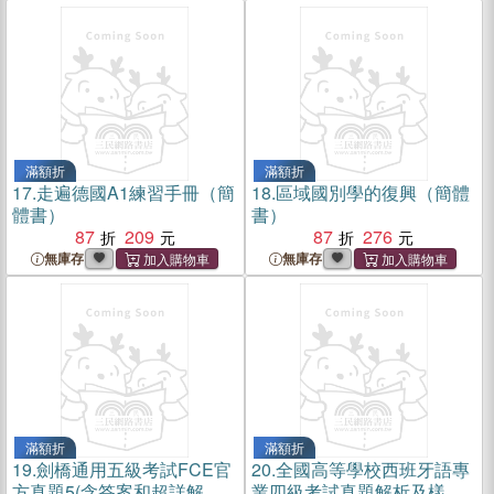
滿額折
滿額折
17.
走遍德國A1練習手冊（簡
18.
區域國別學的復興（簡體
體書）
書）
87
209
87
276
無庫存
無庫存
滿額折
滿額折
19.
劍橋通用五級考試FCE官
20.
全國高等學校西班牙語專
方真題5(含答案和超詳解析)
業四級考試真題解析及樣題