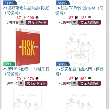
滿額折
滿額折
23.
循序漸進法語聽說(初級)
24.
法語TCF考試全攻略（簡
（簡體書）
體書）
87
209
87
183
無庫存
無庫存
79 折
滿額折
25.
新HSK教程1：學練手冊
26.
茨瓦納語口語入門（簡體
（簡體書）
書）
79
279
87
459
庫存：2
無庫存