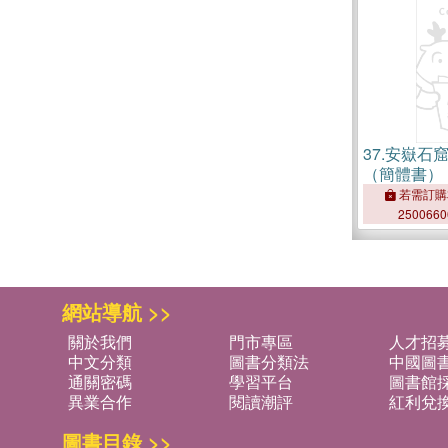
37.
安嶽石窟
（簡體書）
若需訂購
250066
網站導航 >>
關於我們
門市專區
人才招
中文分類
圖書分類法
中國圖
通關密碼
學習平台
圖書館採
異業合作
閱讀潮評
紅利兌
圖書目錄 >>