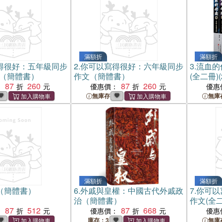
滿額折
滿額折
得很好：五年級同步
2.
你可以寫得很好：六年級同步
3.
流血的
)（簡體書）
作文（簡體書）
(全二冊)
87
260
87
260
：
優惠價：
優惠
無庫存
無庫
滿額折
滿額折
（簡體書）
6.
外戚與皇權：中國古代外戚政
7.
你可以
治（簡體書）
作文(全
87
512
87
668
：
優惠價：
優惠
庫存：3
無庫