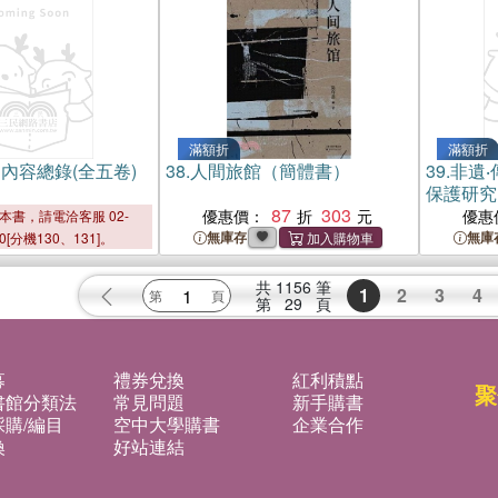
滿額折
滿額折
內容總錄(全五卷)
38.
人間旅館（簡體書）
39.
非遺
保護研究
87
303
優惠價：
優惠
本書，請電洽客服 02-
無庫存
無庫
00[分機130、131]。
共
1156
筆
1
2
3
4
第
29
頁
募
禮券兌換
紅利積點
聚
書館分類法
常見問題
新手購書
購/編目
空中大學購書
企業合作
換
好站連結