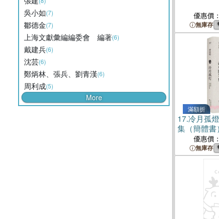
張建
(8)
吳小如
(7)
優惠價
鄒德金
無庫存
(7)
上海文獻彙編編委會 編著
(6)
戴建兵
(6)
沈芸
(6)
鄭炳林、張兵、劉青漢
(6)
周利成
(5)
More
滿額折
17.
冷月孤
集（簡體書
優惠價
無庫存