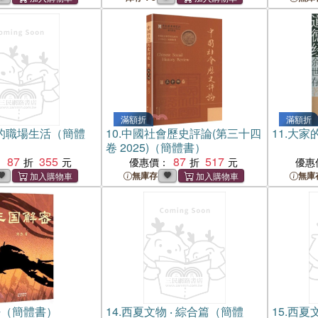
滿額折
滿額折
的職場生活（簡體
10.
中國社會歷史評論(第三十四
11.
大家
卷 2025)（簡體書）
87
355
87
517
：
優惠價：
優惠
無庫存
無庫
密（簡體書）
14.
西夏文物 ‧ 綜合篇（簡體
15.
西夏文