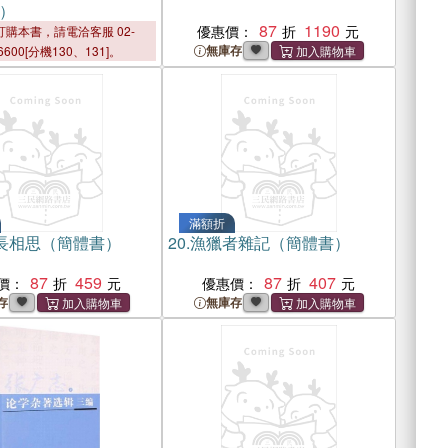
）
87
1190
優惠價：
購本書，請電洽客服 02-
無庫存
6600[分機130、131]。
滿額折
‧長相思（簡體書）
20.
漁獵者雜記（簡體書）
87
459
87
407
價：
優惠價：
存
無庫存