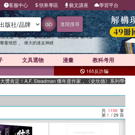
客服中心
領券專區
藝文講座
學習平台
進階搜尋
GO
、
、
果歷史是一群喵
暑期推薦
國際布克獎 臺灣漫
、
黎曼猜想
偉大的迷走神經
子
文具選物
漫畫
教科考用
165反詐騙
.F. Steadman 獲年度作家，《史坎德》系列帶你踏上熱血奇
共
1156
筆
第
1
/ 29
頁