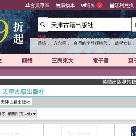
會員專區
購物車
通知
紅利兌換
5
、
、
、
熱搜：
東野圭吾
The Odyssey
父親節
如
、
、
、
遊錄
方念華
台灣的李登輝時代
數學女孩：
文
簡體
三民東大
電子書
親
英國出版界指標大獎肯定！A
/
天津古籍出版社
：天津古籍出版社
排序