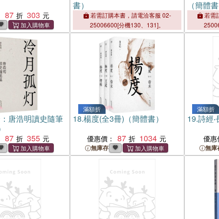
書）
（簡體書
87
303
：
若需訂購本書，請電洽客服 02-
若需訂
25006600[分機130、131]。
2500
滿額折
滿額折
燈：唐浩明讀史隨筆
18.
楊度(全3冊)（簡體書）
19.
詩經
）
87
355
87
1034
：
優惠價：
優惠
無庫存
無庫