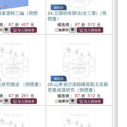
滿額折
雜著選輯三編（簡體
24.
王陽明有辦法(全三冊)（簡
體書）
87
407
87
512
價：
優惠價：
存
無庫存
滿額折
化研究概述 （簡體書）
28.
山東省沂源縣棲真觀玉皇殿
壁畫保護研究（簡體書）
87
261
87
512
價：
優惠價：
存
無庫存