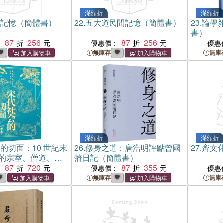
滿額折
滿額折
間記憶（簡體書）
22.
五大道民間記憶（簡體書）
23.
論學
書）
87
256
87
256
：
優惠價：
優惠
無庫存
無庫
滿額折
滿額折
的切面：10 世紀末
26.
修身之道：唐浩明評點曾國
27.
齊文
末的宗室、僧道、士
藩日記（簡體書）
）
87
720
87
355
：
優惠價：
優惠
無庫存
無庫