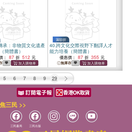
滿額折
‧傳承：非物質文化遺產
40.
跨文化交際視野下翻譯人才
（簡體書）
能力培養（簡體書）
87
512
87
355
價：
優惠價：
存
無庫存
5
6
7
8
9
29
焦三民 >>
三民書局
三民出版