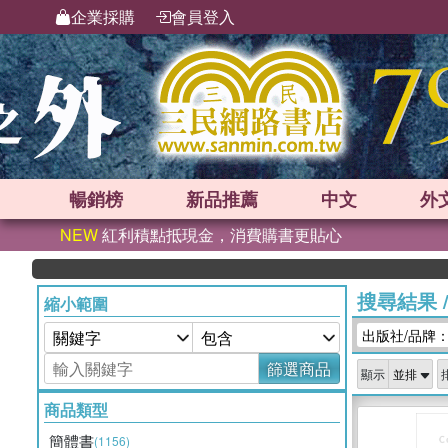
企業採購
會員登入
暢銷榜
新品
推薦
中文
外
NEW
紅利積點抵現金，消費購書更貼心
搜尋結果
縮小範圍
出版社/品牌
篩選商品
顯示
商品類型
簡體書
(1156)