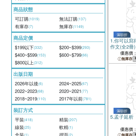
商品狀態
可訂購
無法訂購
(1019)
(137)
有庫存
無庫存
(7)
(1149)
滿額折
商品定價
1.
你可以寫
作文(全2冊
$199以下
$200~$399
(332)
(293)
優惠價
$400~$599
$600~$799
(153)
(66)
無庫存
$800以上
(312)
出版日期
2026年以後
2024~2025
(6)
(67)
2022~2023
2020~2021
(68)
(77)
2018~2019
2017年以前
(110)
(781)
裝訂方式
滿額折
5.
孟子延析
平裝
精裝
(418)
(207)
線裝
軟精
(25)
(1)
優惠價
盒裝
摺頁
(1)
(2)
無庫存