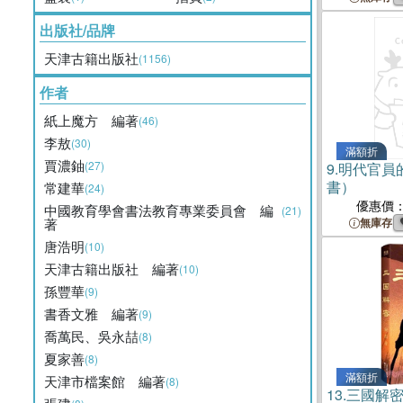
出版社/品牌
天津古籍出版社
(1156)
作者
紙上魔方 編著
(46)
李敖
(30)
滿額折
賈濃鈾
(27)
9.
明代官員
書）
常建華
(24)
優惠價
中國教育學會書法教育專業委員會 編
(21)
著
無庫存
唐浩明
(10)
天津古籍出版社 編著
(10)
孫豐華
(9)
書香文雅 編著
(9)
喬萬民、吳永喆
(8)
夏家善
(8)
滿額折
天津市檔案館 編著
(8)
13.
三國解