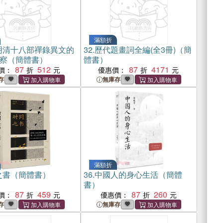
滿額折
明清十八部禪錄異文的
32.
歷代題畫詞全編(全3冊)（簡
察（簡體書）
體書）
87
512
87
4171
價：
優惠價：
存
無庫存
滿額折
之書（簡體書）
36.
中國人的身心生活（簡體
書）
87
459
87
260
價：
優惠價：
存
無庫存