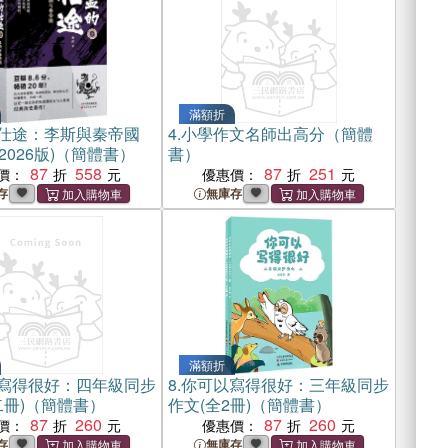
滿額折
仕途：李斯與秦帝國
4.
小學作文名師出高分（簡體
(2026版)（簡體書）
書）
87
558
87
251
價：
優惠價：
存
無庫存
滿額折
寫得很好：四年級同步
8.
你可以寫得很好：三年級同步
二冊)（簡體書）
作文(全2冊)（簡體書）
87
260
87
260
價：
優惠價：
存
無庫存