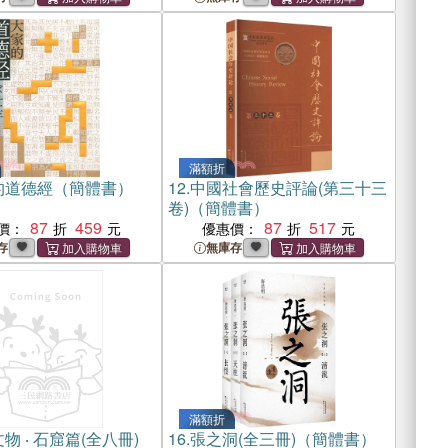
滿額折
的道德經（簡體書）
12.
中國社會歷史評論(第三十三
卷)（簡體書）
87
459
87
517
價：
優惠價：
存
無庫存
滿額折
物 ‧ 石窟篇(全八冊)
16.
張之洞(全三冊)（簡體書）