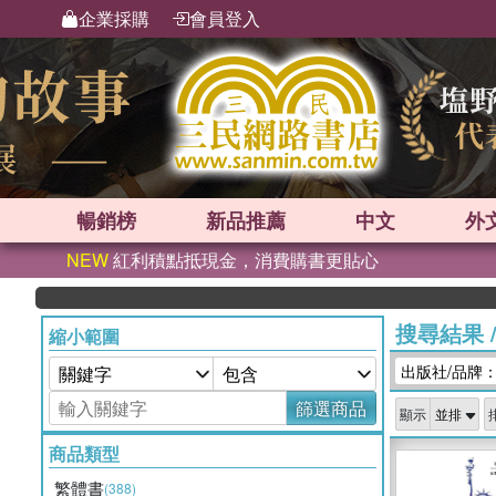
企業採購
會員登入
暢銷榜
新品
推薦
中文
外
NEW
紅利積點抵現金，消費購書更貼心
搜尋結果
縮小範圍
出版社/品牌
篩選商品
顯示
商品類型
繁體書
(388)