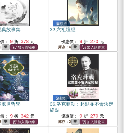
滿額折
經典故事集
32.
六祖壇經
9
378
9
270
惠價：
優惠價：
3
庫存：4
滿額折
譚處世哲學
36.
洛克菲勒：起點並不會決定
終點
9
342
9
270
惠價：
優惠價：
3
庫存：2