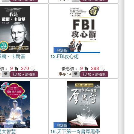
滿額折
戴爾・卡耐基
12.
FBI攻心術
9
270
9
288
惠價：
優惠價：
6
庫存：4
滿額折
經大智慧
16.
天下第一奇書厚黑學