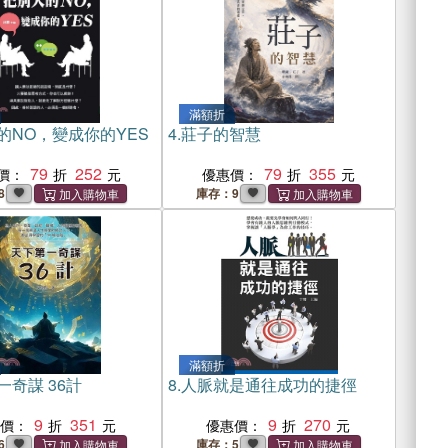
滿額折
的NO，變成你的YES
4.
莊子的智慧
79
252
79
355
價：
優惠價：
8
庫存：9
滿額折
一奇謀 36計
8.
人脈就是通往成功的捷徑
9
351
9
270
惠價：
優惠價：
6
庫存：5