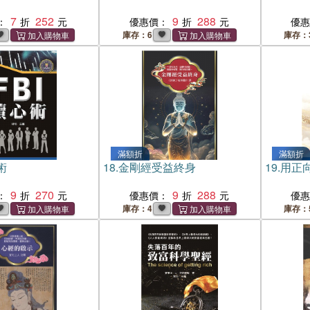
7
252
9
288
：
優惠價：
優
庫存：6
庫存：
滿額折
滿額折
術
18.
金剛經受益終身
19.
用正
9
270
9
288
：
優惠價：
優
庫存：4
庫存：