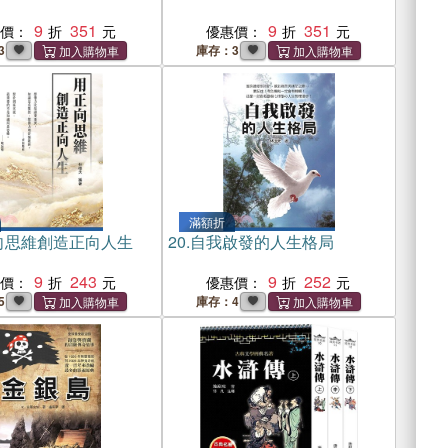
9
351
9
351
惠價：
優惠價：
3
庫存：3
滿額折
向思維創造正向人生
20.
自我啟發的人生格局
9
243
9
252
惠價：
優惠價：
5
庫存：4