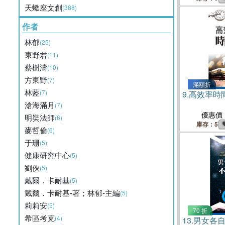
天蠍座文創
(388)
作者
林郁
(25)
東野君
(11)
蔡樹濤
(10)
方東野
(7)
滿額折
林藍
(7)
9.
高效率時
滄海滿月
(7)
優惠價
明奘法師
(6)
庫存：5
麥哲倫
(6)
于珊
(5)
健康研究中心
(5)
劉俠
(5)
戴爾．卡耐基
(5)
戴爾．卡耐基-著；林郁-主編
(5)
莉莉安
(5)
70 折
希區考克
(4)
13.
男女各