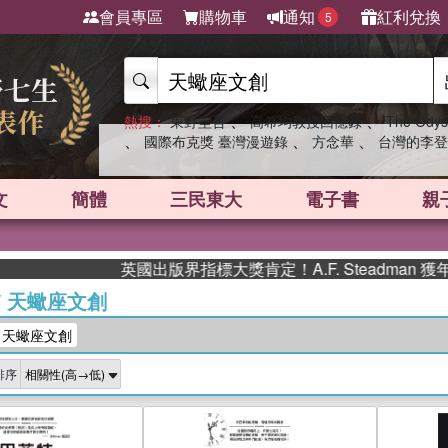
會員專區
購物車
通知
紅利兌換
5
、
、
熱搜：
東野圭吾
高希均教授回憶錄
The Odys
、
、
、
國際布克獎 臺灣漫遊錄
方念華
台灣的李登
文
簡體
三民東大
電子書
親
英國出版界指標大獎肯定！A.F. Steadman 獲年度
/
天蠍座文創
：天蠍座文創
排序