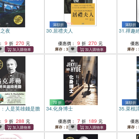
滿額折
滿額折
道之夜
30.
居禮夫人
31.
禪趣
9
270
9
270
：
優惠價：
優
庫存：3
庫存：
70 折
滿額折
勒：人是英雄錢是膽
34.
化身博士
35.
菜根
9
288
7
189
：
優惠價：
優
庫存：2
庫存：