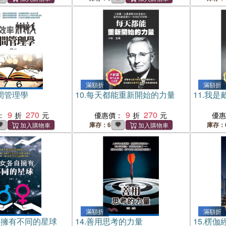
滿額折
滿額折
間管理學
10.
每天都能重新開始的力量
11.
我是
9
270
9
270
：
優惠價：
優
庫存：6
庫存：
滿額折
滿額折
自擁有不同的星球
14.
善用思考的力量
15.
楞伽