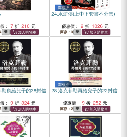
滿額折
島
24.
水滸傳(上中下套書不分售)
7
210
9
1026
惠價：
優惠價：
4
庫存：3
滿額折
菲勒寫給兒子的38封信
28.
洛克菲勒再給兒子的22封信
9
324
9
252
惠價：
優惠價：
3
庫存：2