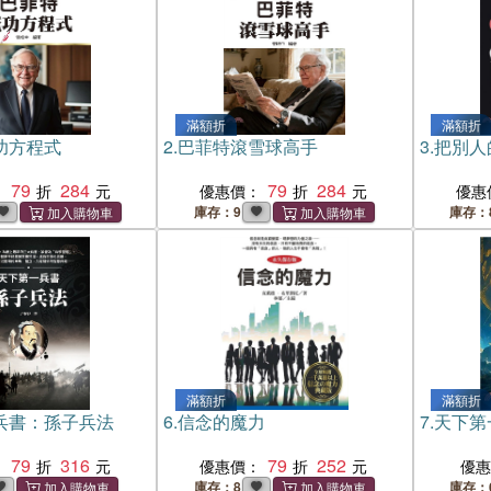
滿額折
滿額折
功方程式
2.
巴菲特滾雪球高手
3.
把別人
79
284
79
284
：
優惠價：
優惠
庫存：9
庫存：
滿額折
滿額折
兵書：孫子兵法
6.
信念的魔力
7.
天下第
79
316
79
252
：
優惠價：
優
庫存：8
庫存：