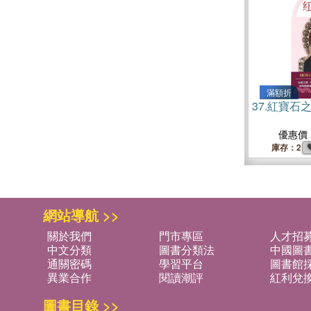
滿額折
37.
紅寶石
優惠價
庫存：2
網站導航 >>
關於我們
門市專區
人才招
中文分類
圖書分類法
中國圖
通關密碼
學習平台
圖書館採
異業合作
閱讀潮評
紅利兌
圖書目錄 >>