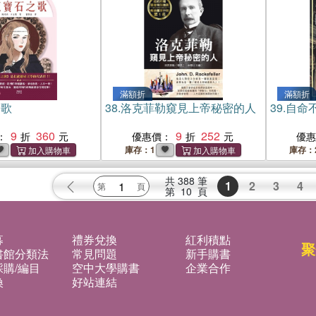
滿額折
滿額折
之歌
38.
洛克菲勒窺見上帝秘密的人
39.
自命
9
360
9
252
：
優惠價：
優
庫存：1
庫存：
共
388
筆
1
2
3
4
第
10
頁
募
禮券兌換
紅利積點
聚
書館分類法
常見問題
新手購書
購/編目
空中大學購書
企業合作
換
好站連結