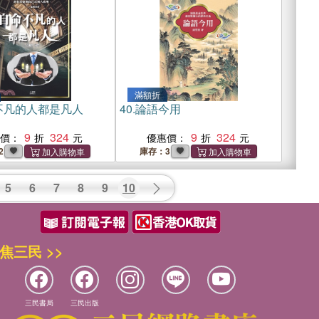
滿額折
不凡的人都是凡人
40.
論語今用
9
324
9
324
惠價：
優惠價：
2
庫存：3
5
6
7
8
9
10
焦三民 >>
三民書局
三民出版