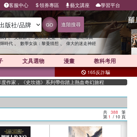
客服中心
領券專區
藝文講座
學習平台
進階搜尋
GO
、
、
、
sey
父親節
如果歷史是一群喵
暑期推薦
、
、
輝時代
數學女孩：黎曼猜想
偉大的迷走神經
子
文具選物
漫畫
教科考用
165反詐騙
作家，《史坎德》系列帶你踏上熱血奇幻旅程
共
388
筆
第
1
/ 10
頁