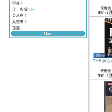
李睿
(4)
優惠價
珍．奧斯汀
(4)
庫存：6
吳承恩
(3)
吳豐隆
(3)
孫麗
(3)
More
滿額折
17.
FBI讀心
優惠價
庫存：5