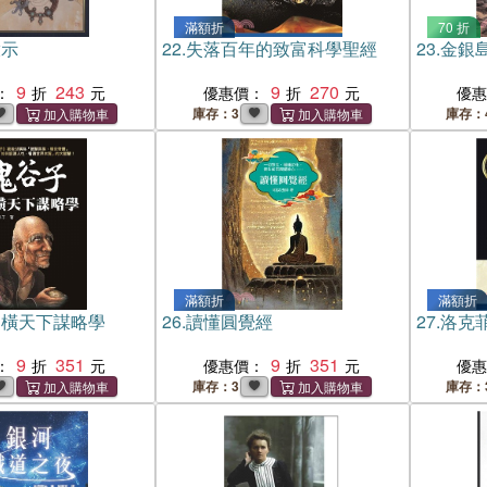
滿額折
70 折
啟示
22.
失落百年的致富科學聖經
23.
金銀
9
243
9
270
：
優惠價：
優
庫存：3
庫存：
滿額折
滿額折
縱橫天下謀略學
26.
讀懂圓覺經
27.
洛克
9
351
9
351
：
優惠價：
優
庫存：3
庫存：