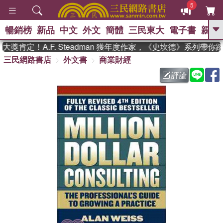
5
暢銷榜
新品
中文
外文
簡體
三民東大
電子書
親子
GO
獎肯定！A.F. Steadman 獲年度作家，《史坎德》系列帶你
三民網路書店
外文書
商業財經
、
熱搜：
東野圭吾
高希均教授回憶錄
、
、
、
The Odyssey
父親節
如果歷
評論
、
、
史是一群喵
暑期推薦
國際布克
、
、
獎 臺灣漫遊錄
方念華
台灣的李
、
、
登輝時代
數學女孩：黎曼猜想
偉大的迷走神經