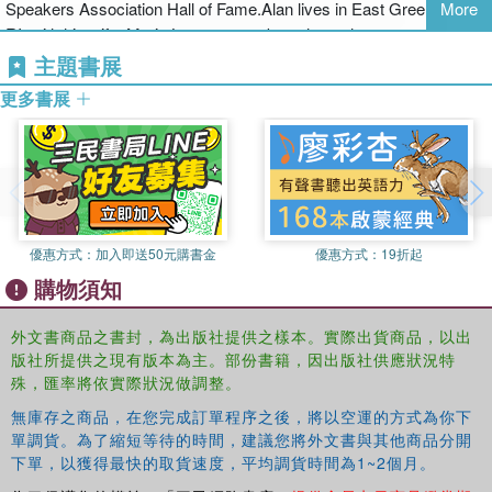
“If you're interested in becoming a rich consultant, this
Speakers Association Hall of Fame.Alan lives in East Greenwich,
More
book is a must read.”
RI, with his wife, Maria.Learn more about the author at
Robert F. Mager, founder and president, Mager
summitconsulting.com and contrarianconsulting.com
主題書展
Associates, and member of the Training &
更多書展
Development Hall of Fame
“Blast out of the per diem trap and into value billing.”
Jim Kennedy, founder, publisher, and editor,
Consultants News
“The advice on developing price structure alone is worth a
優惠方式：
加入即送50元購書金
優惠方式：
19折起
hundred times the price of the book.”
購物須知
William C. Byham, Ph.D., author of
Zapp!
“Must reading for those who are beginning a practice
外文書商品之書封，為出版社提供之樣本。實際出貨商品，以出
orseeking to upgrade an existing practice.”
版社所提供之現有版本為主。部份書籍，因出版社供應狀況特
Victor H. Vroom, John G. Searle Professor, School of
殊，匯率將依實際狀況做調整。
Management, Yale University
無庫存之商品，在您完成訂單程序之後，將以空運的方式為你下
單調貨。為了縮短等待的時間，建議您將外文書與其他商品分開
下單，以獲得最快的取貨速度，平均調貨時間為1~2個月。