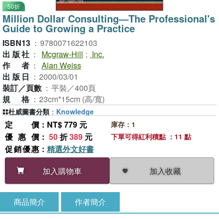
50折
Million Dollar Consulting―The Professional's
Guide to Growing a Practice
ISBN13
：
9780071622103
出版社
：
Mcgraw-Hill
;
Inc.
作者
：
Alan Weiss
出版日
：
2000/03/01
裝訂／頁數
：
平裝／400頁
規格
：
23cm*15cm (高/寬)
杜威圖書分類
：
Knowledge
定價
：NT$ 779 元
庫存：1
優惠價
：
50
折
389
元
下單可得紅利積點 ：11 點
促銷優惠
：
精選外文好書
加入收藏
加入購物車
商品簡介
作者簡介