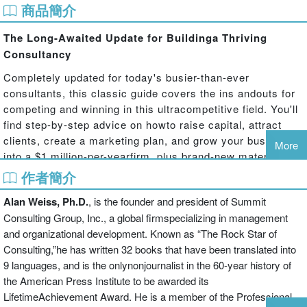
商品簡介
The Long-Awaited Update for Buildinga Thriving
Consultancy
Completely updated for today's busier-than-ever
consultants, this classic guide covers the ins andouts for
competing and winning in this ultracompetitive field. You'll
find step-by-step advice on howto raise capital, attract
clients, create a marketing plan, and grow your business
More
into a $1 million-per-yearfirm, plus brand-new material on:
作者簡介
Blogging and social networking
Global consulting
Alan Weiss, Ph.D.
, is the founder and president of Summit
Delegating labor
Consulting Group, Inc., a global firmspecializing in management
Profiting in a troubled market
and organizational development. Known as “The Rock Star of
Retainer business
Consulting,”he has written 32 books that have been translated into
Internet marketing
9 languages, and is the onlynonjournalist in the 60-year history of
Praise for the previous editions of
Million Dollar
the American Press Institute to be awarded its
Consulting
:
LifetimeAchievement Award. He is a member of the Professional